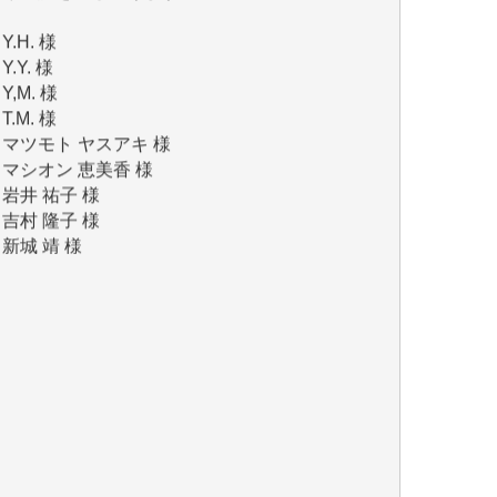
Y.Y. 様
Y,M. 様
T.M. 様
マツモト ヤスアキ 様
マシオン 恵美香 様
岩井 祐子 様
吉村 隆子 様
新城 靖 様
青木 要 様
T.Y. 様
K.O. 様
Y.S. 様
Y.N. 様
y.m. 様
R.N. 様
J.M. 様
T.N. 様
Y.T. 様
T.K. 様