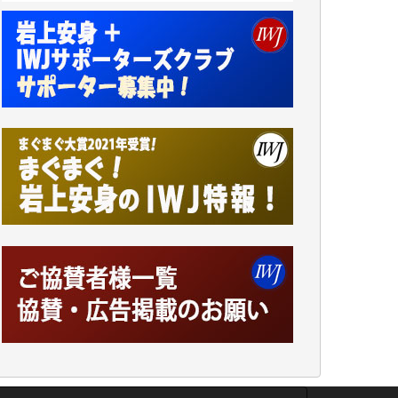
ンをよく拝見しております。コンテンツが失
われるのはあまりにもったいない。少しでも
お役立てください。（H.O.様）
今日、僅かですがカンパしました。（T.M.
様）
今日、僅かですがカンパしました。IWJの危
機を乗り切るには到底及ばない額ですが病気
の妻を抱えている私にとっては精一杯のカン
パです。
かねてよりIWJが発してきた膨大な取材記事
や解説記事、そして各界の方々とのインタビ
ューは大袈裟ではなく、極めて重要な知的財
産だと思っています。
Windows7の頃はIWJの動画もRealPlayerで録
画できて、かなりの動画をDVDに焼きこんで
保存していました。
しかし、それが出来なくなって以降はExcelな