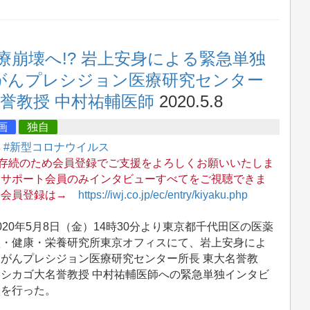
崩壊へ!? 岩上安身による緊急単独
ト がんプレシジョン医療研究センター
誉教授 中村祐輔医師
2020.5.8
画
独自
集
#新型コロナウイルス
J存続のため会員登録でご支援をよろしくお願いいたしま
。サポート会員のみインタビューすべてをご視聴できま
。会員登録は→
https://iwj.co.jp/ec/entry/kiyaku.php
20年5月8日（金）14時30分より東京都千代田区の医薬
盤・健康・栄養研究所東京オフィスにて、岩上安身によ
、がんプレシジョン医療研究センター所長 東大名誉教
・シカゴ大名誉教授 中村祐輔医師への緊急単独インタビ
ーを行った。