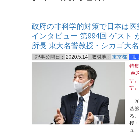
政府の非科学的対策で日本は医療
インタビュー 第994回 ゲス
所長 東大名誉教授・シカゴ大名
記事公開日：
2020.5.14
取材地：
東京都
動
特
IW
す
す
20
基
る
授
ュ