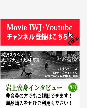
ASAKO TAKAESU 様
マシオン恵美香 様
平野智生 様
山本賢二 様
吉住俊昭 様
徳山匡 様
金 盛起 様
塩川 晃平 様
松本益美 様
井出 隆太 様
及川昭男 様
岩井祐子 様
藤田英之 様
藤岡比左志 様
井出 隆太 様
小池説夫 様
アオキカナメ 様
諸般の事情によりIWJ会費払えず今は非会員
です。市民側に立つ講演会にIWJのカメラマ