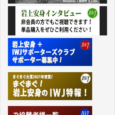
諸般の事情によりIWJ会費払えず今は非会員です。市
民側に立つ講演会にIWJのカメラマンをよく拝見して
おります。コンテンツが失われるのはあまりにもった
いない。少しでもお役立てください。（H.O.様）
今日、僅かですがカンパしました。（T.M.様）
今日、僅かですがカンパしました。IWJの危機を乗り
切るには到底及ばない額ですが病気の妻を抱えている
私にとっては精一杯のカンパです。
かねてよりIWJが発してきた膨大な取材記事や解説記
事、そして各界の方々とのインタビューは大袈裟では
なく、極めて重要な知的財産だと思っています。
Windows7の頃はIWJの動画もRealPlayerで録画でき
て、かなりの動画をDVDに焼きこんで保存していま
した。
しかし、それが出来なくなって以降はExcelなどを使
ってハイパーリンクを張り、重要と思われる記事にい
つでも簡単にアクセスできるようにして来ました。し