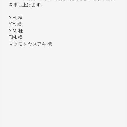
Y.H. 様
Y.Y. 様
Y,M. 様
T.M. 様
マツモト ヤスアキ 様
マシオン 恵美香 様
岩井 祐子 様
吉村 隆子 様
新城 靖 様
青木 要 様
T.Y. 様
K.O. 様
Y.S. 様
Y.N. 様
y.m. 様
R.N. 様
J.M. 様
T.N. 様