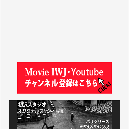
Y.T. 様
T.K. 様
ASAKO TAKAESU 様
マシオン恵美香 様
平野智生 様
山本賢二 様
吉住俊昭 様
徳山匡 様
金 盛起 様
塩川 晃平 様
松本益美 様
井出 隆太 様
及川昭男 様
岩井祐子 様
藤田英之 様
藤岡比左志 様
井出 隆太 様
小池説夫 様
アオキカナメ 様