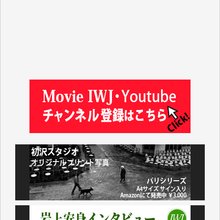
平野智生 様
山本賢二 様
吉住俊昭 様
徳山匡 様
金 盛起 様
塩川 晃平 様
松本益美 様
井出 隆太 様
及川昭男 様
岩井祐子 様
藤田英之 様
藤岡比左志 様
井出 隆太 様
小池説夫 様
アオキカナメ 様
諸般の事情によりIWJ会費払えず今は非会員です。市
民側に立つ講演会にIWJのカメラマンをよく拝見して
おります。コンテンツが失われるのはあまりにもった