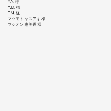
Y,M. 様
T.M. 様
マツモト ヤスアキ 様
マシオン 恵美香 様
岩井 祐子 様
吉村 隆子 様
新城 靖 様
青木 要 様
T.Y. 様
K.O. 様
Y.S. 様
Y.N. 様
y.m. 様
R.N. 様
J.M. 様
T.N. 様
Y.T. 様
T.K. 様
ASAKO TAKAESU 様
マシオン恵美香 様