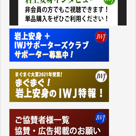
いない。少しでもお役立てください。（H.O.様）
今日、僅かですがカンパしました。（T.M.様）
今日、僅かですがカンパしました。IWJの危機を乗り
切るには到底及ばない額ですが病気の妻を抱えている
私にとっては精一杯のカンパです。
かねてよりIWJが発してきた膨大な取材記事や解説記
事、そして各界の方々とのインタビューは大袈裟では
なく、極めて重要な知的財産だと思っています。
Windows7の頃はIWJの動画もRealPlayerで録画でき
て、かなりの動画をDVDに焼きこんで保存していま
した。
しかし、それが出来なくなって以降はExcelなどを使
ってハイパーリンクを張り、重要と思われる記事にい
つでも簡単にアクセスできるようにして来ました。し
かし、それができるのもコンテンツがサーバーに保存
されているからこそのことであり、そのサーバーが使
えなくなってしまえば二度と視ることが出来なくなっ
てしまいます。