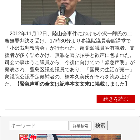
2012年11月12日、陸山会事件における小沢一郎氏の二
審無罪判決を受け、17時30分より参議院議員会館講堂で
「小沢裁判報告会」が行われた。超党派議員や有識者、支
援者が多く詰めかけ、無罪を喜ぶ拍手と歓声に包まれた。
司会の森ゆうこ議員から、今後に向けての「緊急声明」が
発表され、豊島区議会議員であり、「国民の生活が第一」
衆議院公認予定候補者の、橋本久美氏がそれを読み上げ
た。
【緊急声明の全文は記事本文文末に掲載しました】
続きを読む
詳細検索