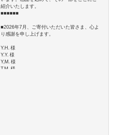
■2026年7月、ご寄付いただいた皆さま、心よ
り感謝を申し上げます。
Y.H. 様
Y.Y. 様
Y,M. 様
T.M. 様
マツモト ヤスアキ 様
マシオン 恵美香 様
岩井 祐子 様
吉村 隆子 様
新城 靖 様
青木 要 様
T.Y. 様
K.O. 様
Y.S. 様
Y.N. 様
y.m. 様