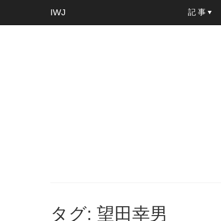
IWJ
記 事
タグ: 望田幸男