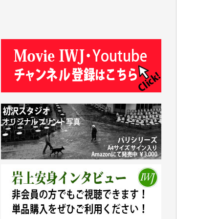
R.N. 様
J.M. 様
T.N. 様
Y.T. 様
T.K. 様
ASAKO TAKAESU 様
マシオン恵美香 様
平野智生 様
山本賢二 様
吉住俊昭 様
徳山匡 様
金 盛起 様
塩川 晃平 様
松本益美 様
井出 隆太 様
及川昭男 様
岩井祐子 様
藤田英之 様
藤岡比左志 様
井出 隆太 様