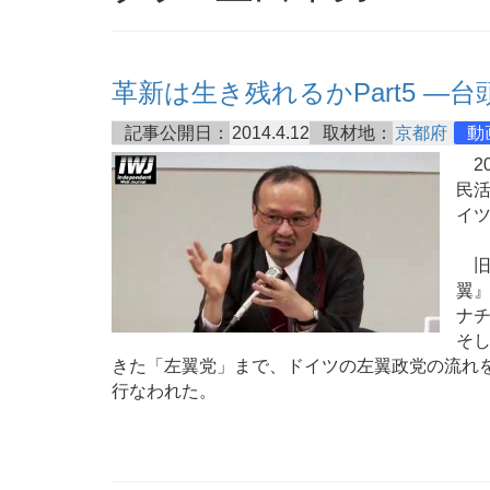
革新は生き残れるかPart5 ―
記事公開日：
2014.4.12
取材地：
京都府
動
20
民活
イ
旧
翼
ナチ
そし
きた「左翼党」まで、ドイツの左翼政党の流れ
行なわれた。