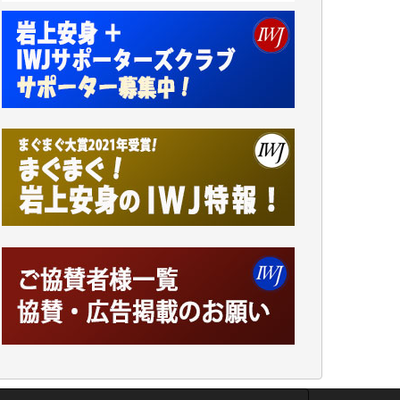
小池説夫 様
アオキカナメ 様
諸般の事情によりIWJ会費払えず今は非会員
です。市民側に立つ講演会にIWJのカメラマ
ンをよく拝見しております。コンテンツが失
われるのはあまりにもったいない。少しでも
お役立てください。（H.O.様）
今日、僅かですがカンパしました。（T.M.
様）
今日、僅かですがカンパしました。IWJの危
機を乗り切るには到底及ばない額ですが病気
の妻を抱えている私にとっては精一杯のカン
パです。
かねてよりIWJが発してきた膨大な取材記事
や解説記事、そして各界の方々とのインタビ
ューは大袈裟ではなく、極めて重要な知的財