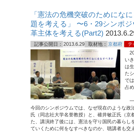
「憲法の危機突破のためになに
題を考える」 〜6・29シンポ
革主体を考える(Part2)
2013.6.2
記事公開日：
2013.6.29
取材地：
京都府
テ
20
いき
は生
た
では
占
一
今回のシンポジウムでは、なぜ現在のような政
氏（同志社大学名誉教授）と、碓井敏正氏（京
た、講演終了後には、憲法を守り国民の暮らし
ていくために何をなすべきなのか、聴講者も交