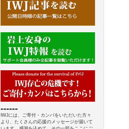
■■■■■■
IWJには、ご寄付・カンパをいただいた方々
より、たくさんの応援のメッセージが届いて
います。感謝を込めて、その一部をここにご
紹介いたします。
■■■■■■