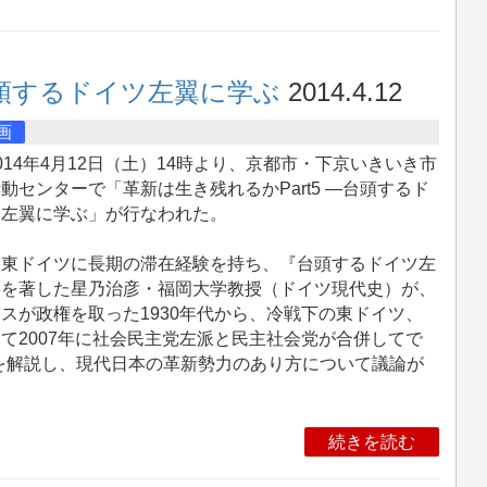
台頭するドイツ左翼に学ぶ
2014.4.12
画
14年4月12日（土）14時より、京都市・下京いきいき市
動センターで「革新は生き残れるかPart5 ―台頭するド
ツ左翼に学ぶ」が行なわれた。
東ドイツに長期の滞在経験を持ち、『台頭するドイツ左
』を著した星乃治彦・福岡大学教授（ドイツ現代史）が、
スが政権を取った1930年代から、冷戦下の東ドイツ、
て2007年に社会民主党左派と民主社会党が合併してで
を解説し、現代日本の革新勢力のあり方について議論が
続きを読む