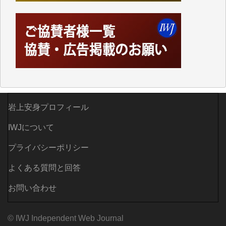
つでも簡単にアクセスできるようにして来ました。し
かし、それができるのもコンテンツがサーバーに保存
されているからこそのことであり、そのサーバーが使
えなくなってしまえば二度と視ることが出来なくなっ
てしまいます。
「何とかしなければ、何とかしてほしい。」と思いな
がらも前述した事情でどうにもならない自分の非力に
歯ぎしりするばかりです。（T.M.様）
いつもまともな報道、ありがとうございます。（新城
岩上安身プロフィール
靖 様）
IWJについて
プライバシーポリシー
よくある質問と回答
お問い合わせ
© IWJ Independent Web Journal