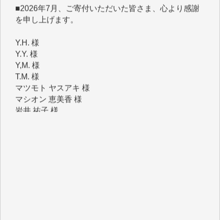
を申し上げます。
Y.H. 様
Y.Y. 様
Y,M. 様
T.M. 様
マツモト ヤスアキ 様
マシオン 恵美香 様
岩井 祐子 様
吉村 隆子 様
新城 靖 様
青木 要 様
T.Y. 様
K.O. 様
Y.S. 様
Y.N. 様
y.m. 様
R.N. 様
J.M. 様