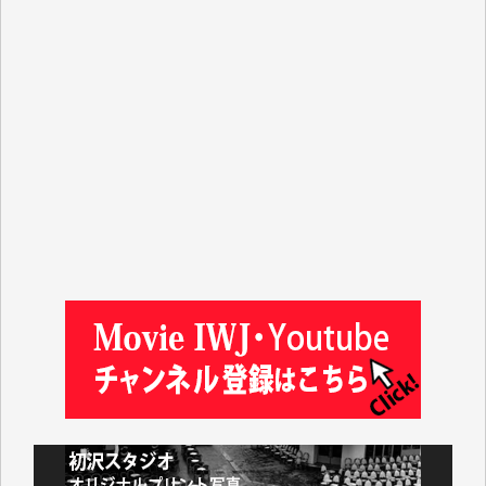
T.N. 様
Y.T. 様
T.K. 様
ASAKO TAKAESU 様
マシオン恵美香 様
平野智生 様
山本賢二 様
吉住俊昭 様
徳山匡 様
金 盛起 様
塩川 晃平 様
松本益美 様
井出 隆太 様
及川昭男 様
岩井祐子 様
藤田英之 様
藤岡比左志 様
井出 隆太 様
小池説夫 様
アオキカナメ 様