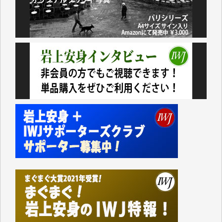
諸般の事情によりIWJ会費払えず今は非会員です。市
民側に立つ講演会にIWJのカメラマンをよく拝見して
おります。コンテンツが失われるのはあまりにもった
いない。少しでもお役立てください。（H.O.様）
今日、僅かですがカンパしました。（T.M.様）
今日、僅かですがカンパしました。IWJの危機を乗り
切るには到底及ばない額ですが病気の妻を抱えている
私にとっては精一杯のカンパです。
かねてよりIWJが発してきた膨大な取材記事や解説記
事、そして各界の方々とのインタビューは大袈裟では
なく、極めて重要な知的財産だと思っています。
Windows7の頃はIWJの動画もRealPlayerで録画でき
て、かなりの動画をDVDに焼きこんで保存していま
した。
しかし、それが出来なくなって以降はExcelなどを使
ってハイパーリンクを張り、重要と思われる記事にい