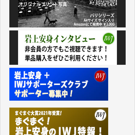
小池説夫 様
アオキカナメ 様
諸般の事情によりIWJ会費払えず今は非会員です。市
民側に立つ講演会にIWJのカメラマンをよく拝見して
おります。コンテンツが失われるのはあまりにもった
いない。少しでもお役立てください。（H.O.様）
今日、僅かですがカンパしました。（T.M.様）
今日、僅かですがカンパしました。IWJの危機を乗り
切るには到底及ばない額ですが病気の妻を抱えている
私にとっては精一杯のカンパです。
かねてよりIWJが発してきた膨大な取材記事や解説記
事、そして各界の方々とのインタビューは大袈裟では
なく、極めて重要な知的財産だと思っています。
Windows7の頃はIWJの動画もRealPlayerで録画でき
て、かなりの動画をDVDに焼きこんで保存していま
した。