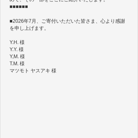
■2026年7月、ご寄付いただいた皆さま、心より感謝
を申し上げます。
Y.H. 様
Y.Y. 様
Y,M. 様
T.M. 様
マツモト ヤスアキ 様
マシオン 恵美香 様
岩井 祐子 様
吉村 隆子 様
新城 靖 様
青木 要 様
T.Y. 様
K.O. 様
Y.S. 様
Y.N. 様
y.m. 様