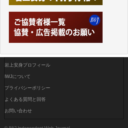
しかし、それが出来なくなって以降はExcelなどを使
ってハイパーリンクを張り、重要と思われる記事にい
つでも簡単にアクセスできるようにして来ました。し
かし、それができるのもコンテンツがサーバーに保存
されているからこそのことであり、そのサーバーが使
えなくなってしまえば二度と視ることが出来なくなっ
てしまいます。
「何とかしなければ、何とかしてほしい。」と思いな
がらも前述した事情でどうにもならない自分の非力に
歯ぎしりするばかりです。（T.M.様）
岩上安身プロフィール
いつもまともな報道、ありがとうございます。（新城
IWJについて
靖 様）
プライバシーポリシー
よくある質問と回答
お問い合わせ