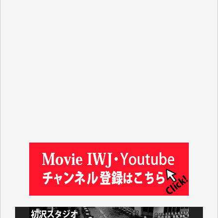
R.N. 様
J.M. 様
T.N. 様
Y.T. 様
T.K. 様
ASAKO TAKAESU 様
マシオン恵美香 様
平野智生 様
山本賢二 様
吉住俊昭 様
徳山匡 様
金 盛起 様
塩川 晃平 様
松本益美 様
井出 隆太 様
及川昭男 様
岩井祐子 様
藤田英之 様
藤岡比左志 様
井出 隆太 様