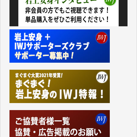
いない。少しでもお役立てください。（H.O.様）
今日、僅かですがカンパしました。（T.M.様）
今日、僅かですがカンパしました。IWJの危機を乗り
切るには到底及ばない額ですが病気の妻を抱えている
私にとっては精一杯のカンパです。
かねてよりIWJが発してきた膨大な取材記事や解説記
事、そして各界の方々とのインタビューは大袈裟では
なく、極めて重要な知的財産だと思っています。
Windows7の頃はIWJの動画もRealPlayerで録画でき
て、かなりの動画をDVDに焼きこんで保存していま
した。
しかし、それが出来なくなって以降はExcelなどを使
ってハイパーリンクを張り、重要と思われる記事にい
つでも簡単にアクセスできるようにして来ました。し
かし、それができるのもコンテンツがサーバーに保存
されているからこそのことであり、そのサーバーが使
えなくなってしまえば二度と視ることが出来なくなっ