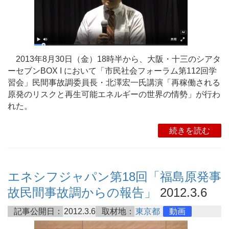
2013年8月30日（金）18時半から、大阪・十三のシアタ
ーセブンBOX I において「市民社会フォーラム第112回学
習会」民間事故調委員長・北澤宏一氏講演「再稼働される
原発のリスクと再生可能エネルギーの世界の情勢」が行わ
れた。
続きを読む
エネシフジャパン第18回「福島原発事
故民間事故調からの報告」
2012.3.6
記事公開日：
2012.3.6
取材地：
東京都
動画