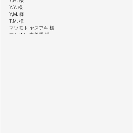
Y,M. 様
T.M. 様
マツモト ヤスアキ 様
マシオン 恵美香 様
岩井 祐子 様
吉村 隆子 様
新城 靖 様
青木 要 様
T.Y. 様
K.O. 様
Y.S. 様
Y.N. 様
y.m. 様
R.N. 様
J.M. 様
T.N. 様
Y.T. 様
T.K. 様
ASAKO TAKAESU 様