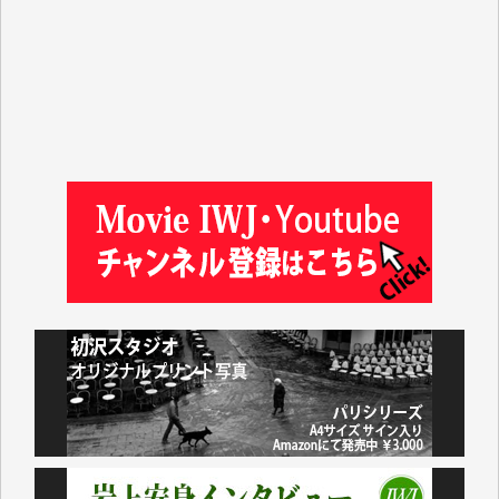
マシオン恵美香 様
平野智生 様
山本賢二 様
吉住俊昭 様
徳山匡 様
金 盛起 様
塩川 晃平 様
松本益美 様
井出 隆太 様
及川昭男 様
岩井祐子 様
藤田英之 様
藤岡比左志 様
井出 隆太 様
小池説夫 様
アオキカナメ 様
諸般の事情によりIWJ会費払えず今は非会員です。市
民側に立つ講演会にIWJのカメラマンをよく拝見して
おります。コンテンツが失われるのはあまりにもった