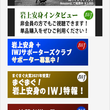
諸般の事情によりIWJ会費払えず今は非会員です。市
民側に立つ講演会にIWJのカメラマンをよく拝見して
おります。コンテンツが失われるのはあまりにもった
いない。少しでもお役立てください。（H.O.様）
今日、僅かですがカンパしました。（T.M.様）
今日、僅かですがカンパしました。IWJの危機を乗り
切るには到底及ばない額ですが病気の妻を抱えている
私にとっては精一杯のカンパです。
かねてよりIWJが発してきた膨大な取材記事や解説記
事、そして各界の方々とのインタビューは大袈裟では
なく、極めて重要な知的財産だと思っています。
Windows7の頃はIWJの動画もRealPlayerで録画でき
て、かなりの動画をDVDに焼きこんで保存していま
した。
しかし、それが出来なくなって以降はExcelなどを使
ってハイパーリンクを張り、重要と思われる記事にい
つでも簡単にアクセスできるようにして来ました。し
かし、それができるのもコンテンツがサーバーに保存