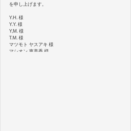
Y.H. 様
Y.Y. 様
Y,M. 様
T.M. 様
マツモト ヤスアキ 様
マシオン 恵美香 様
岩井 祐子 様
吉村 隆子 様
新城 靖 様
青木 要 様
T.Y. 様
K.O. 様
Y.S. 様
Y.N. 様
y.m. 様
R.N. 様
J.M. 様
T.N. 様
Y.T. 様