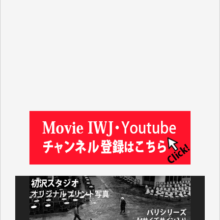
T.K. 様
ASAKO TAKAESU 様
マシオン恵美香 様
平野智生 様
山本賢二 様
吉住俊昭 様
徳山匡 様
金 盛起 様
塩川 晃平 様
松本益美 様
井出 隆太 様
及川昭男 様
岩井祐子 様
藤田英之 様
藤岡比左志 様
井出 隆太 様
小池説夫 様
アオキカナメ 様