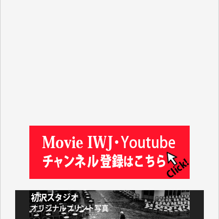
T.N. 様
Y.T. 様
T.K. 様
ASAKO TAKAESU 様
マシオン恵美香 様
平野智生 様
山本賢二 様
吉住俊昭 様
徳山匡 様
金 盛起 様
塩川 晃平 様
松本益美 様
井出 隆太 様
及川昭男 様
岩井祐子 様
藤田英之 様
藤岡比左志 様
井出 隆太 様
小池説夫 様