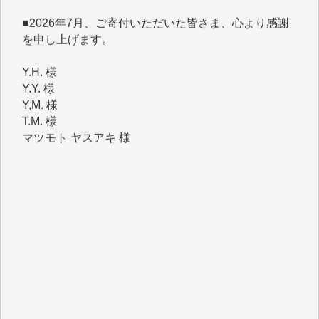
■2026年7月、ご寄付いただいた皆さま、心より感謝
を申し上げます。
Y.H. 様
Y.Y. 様
Y,M. 様
T.M. 様
マツモト ヤスアキ 様
マシオン 恵美香 様
岩井 祐子 様
吉村 隆子 様
新城 靖 様
青木 要 様
T.Y. 様
K.O. 様
Y.S. 様
Y.N. 様
y.m. 様
R.N. 様
J.M. 様