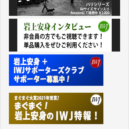
アオキカナメ 様
諸般の事情によりIWJ会費払えず今は非会員です。市
民側に立つ講演会にIWJのカメラマンをよく拝見して
おります。コンテンツが失われるのはあまりにもった
いない。少しでもお役立てください。（H.O.様）
今日、僅かですがカンパしました。（T.M.様）
今日、僅かですがカンパしました。IWJの危機を乗り
切るには到底及ばない額ですが病気の妻を抱えている
私にとっては精一杯のカンパです。
かねてよりIWJが発してきた膨大な取材記事や解説記
事、そして各界の方々とのインタビューは大袈裟では
なく、極めて重要な知的財産だと思っています。
Windows7の頃はIWJの動画もRealPlayerで録画でき
て、かなりの動画をDVDに焼きこんで保存していま
した。
しかし、それが出来なくなって以降はExcelなどを使
ってハイパーリンクを張り、重要と思われる記事にい