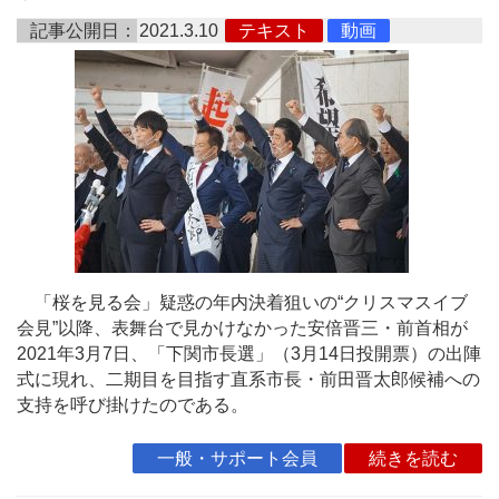
記事公開日：
2021.3.10
テキスト
動画
「桜を見る会」疑惑の年内決着狙いの“クリスマスイブ
会見”以降、表舞台で見かけなかった安倍晋三・前首相が
2021年3月7日、「下関市長選」（3月14日投開票）の出陣
式に現れ、二期目を目指す直系市長・前田晋太郎候補への
支持を呼び掛けたのである。
一般・サポート会員
続きを読む