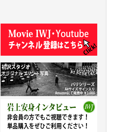
R.N. 様
J.M. 様
T.N. 様
Y.T. 様
T.K. 様
ASAKO TAKAESU 様
マシオン恵美香 様
平野智生 様
山本賢二 様
吉住俊昭 様
徳山匡 様
金 盛起 様
塩川 晃平 様
松本益美 様
井出 隆太 様
及川昭男 様
岩井祐子 様
藤田英之 様
藤岡比左志 様