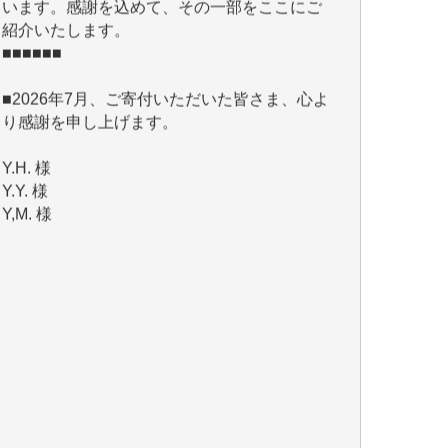
■■■■■■
■2026年7月、ご寄付いただいた皆さま、心よ
り感謝を申し上げます。
Y.H. 様
Y.Y. 様
Y,M. 様
T.M. 様
マツモト ヤスアキ 様
マシオン 恵美香 様
岩井 祐子 様
吉村 隆子 様
新城 靖 様
青木 要 様
T.Y. 様
K.O. 様
Y.S. 様
Y.N. 様
y.m. 様