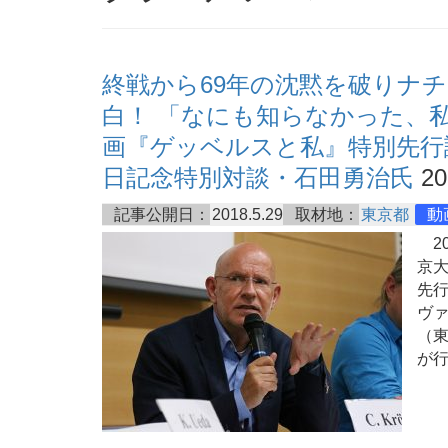
終戦から69年の沈黙を破りナ
白！ 「なにも知らなかった、
画『ゲッベルスと私』特別先行
日記念特別対談・石田勇治氏
20
記事公開日：
2018.5.29
取材地：
東京都
動
20
京
先
ヴ
（
が