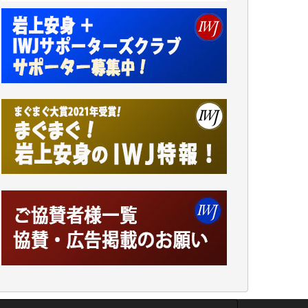
井出 隆太 様
小池説夫 様
アオキカナメ 様
諸般の事情によりIWJ会費払えず今は非会員
です。市民側に立つ講演会にIWJのカメラマ
ンをよく拝見しております。コンテンツが失
われるのはあまりにもったいない。少しでも
お役立てください。（H.O.様）
今日、僅かですがカンパしました。（T.M.
様）
今日、僅かですがカンパしました。IWJの危
機を乗り切るには到底及ばない額ですが病気
の妻を抱えている私にとっては精一杯のカン
パです。
かねてよりIWJが発してきた膨大な取材記事
や解説記事、そして各界の方々とのインタビ