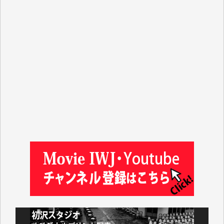
事、そして各界の方々とのインタビューは大袈裟では
なく、極めて重要な知的財産だと思っています。
Windows7の頃はIWJの動画もRealPlayerで録画でき
て、かなりの動画をDVDに焼きこんで保存していま
した。
しかし、それが出来なくなって以降はExcelなどを使
ってハイパーリンクを張り、重要と思われる記事にい
つでも簡単にアクセスできるようにして来ました。し
かし、それができるのもコンテンツがサーバーに保存
されているからこそのことであり、そのサーバーが使
えなくなってしまえば二度と視ることが出来なくなっ
てしまいます。
「何とかしなければ、何とかしてほしい。」と思いな
がらも前述した事情でどうにもならない自分の非力に
歯ぎしりするばかりです。（T.M.様）
いつもまともな報道、ありがとうございます。（新城
靖 様）