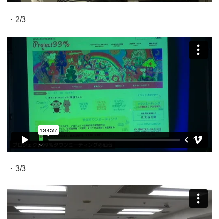
・2/3
・3/3