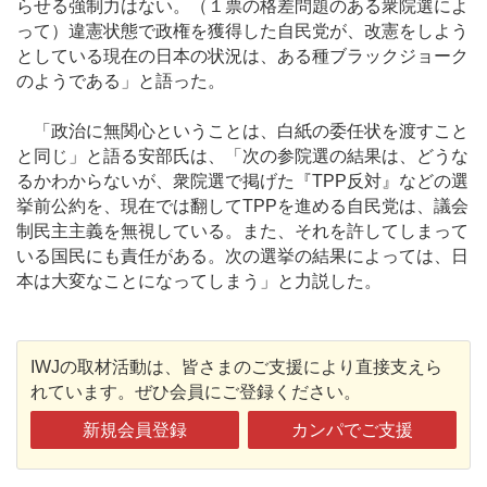
らせる強制力はない。（１票の格差問題のある衆院選によ
って）違憲状態で政権を獲得した自民党が、改憲をしよう
としている現在の日本の状況は、ある種ブラックジョーク
のようである」と語った。
「政治に無関心ということは、白紙の委任状を渡すこと
と同じ」と語る安部氏は、「次の参院選の結果は、どうな
るかわからないが、衆院選で掲げた『TPP反対』などの選
挙前公約を、現在では翻してTPPを進める自民党は、議会
制民主主義を無視している。また、それを許してしまって
いる国民にも責任がある。次の選挙の結果によっては、日
本は大変なことになってしまう」と力説した。
IWJの取材活動は、皆さまのご支援により直接支えら
れています。ぜひ会員にご登録ください。
新規会員登録
カンパでご支援