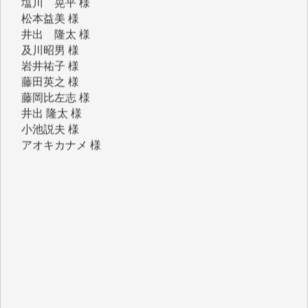
井出 隆太 様
及川昭男 様
岩井祐子 様
藤田英之 様
藤岡比左志 様
井出 隆太 様
小池説夫 様
アオキカナメ 様
諸般の事情によりIWJ会費払えず今は非会員です。市
民側に立つ講演会にIWJのカメラマンをよく拝見して
おります。コンテンツが失われるのはあまりにもった
いない。少しでもお役立てください。（H.O.様）
今日、僅かですがカンパしました。（T.M.様）
今日、僅かですがカンパしました。IWJの危機を乗り
切るには到底及ばない額ですが病気の妻を抱えている
私にとっては精一杯のカンパです。
かねてよりIWJが発してきた膨大な取材記事や解説記