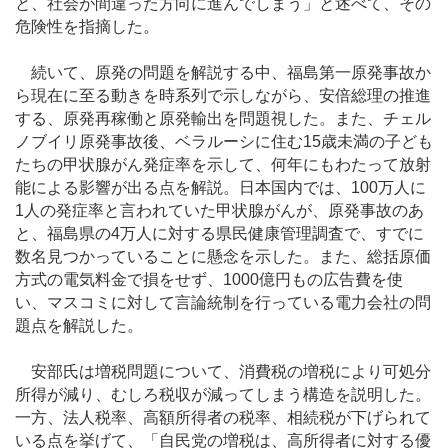
と、社会が間違った方向に進んでしまう」と述べて、その
危険性を指摘した。
続いて、原発の問題を解説する中、福島第一原発事故か
ら現在に至る動きを時系列で示しながら、安倍総理の推進
する、原発再稼働と原発輸出を問題視した。また、チェル
ノブイリ原発事故後、ベラルーシに住む15歳未満の子ども
たちの甲状腺がん発症率を示して、何年にもわたって放射
能による影響が出る点を解説。日本国内では、100万人に
1人の発症率と言われていた甲状腺がんが、原発事故のあ
と、福島県の4万人に対する県民健康管理調査で、すでに
数名見つかっていることに懸念を示した。また、総括原価
方式の電気料金で損をせず、1000億円もの広告費を使
い、マスコミに対して言論統制を行っている電力会社の問
題点を解説した。
安部氏は増税問題について、消費税の増税により可処分
所得が減り、むしろ税収が減ってしまう構造を説明した。
一方、法人税率、高額所得者の税率、相続税が下げられて
いる点を挙げて、「自民党の増税は、高所得者に対する優