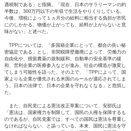
遇税制である」と指摘。「現在、日本のサラリーマンの約
半数は、300万円以下の年収で生活をやりくりしている。
今後、増税によって１ヵ月分の給料に相当する負担が市民
にのしかかる。物価が上がっても、給料が上がらないと意
味がない」と述べた。
TPPについては、「多国籍企業にとって、都合の良い秘
密協定である」とし、非関税障壁撤廃によって、労働力の
自由化や、残留農薬の規制緩和、自動車の安全基準の緩
和、営利企業の医療参入などが進み、社会の構造が激変し
てしまう可能性を語った。その上で、「TPPによって、国
家よりも企業が優先される米国のルールが適応されてしま
う。日本の法律で、日本の企業を守れなくなる」と危惧し
た。
また、自民党による憲法改正草案について、安部氏は
「憲法は、国家権力を制限して、国民の人権を保障するも
のであるが、自民党案では、すべての国民は憲法を尊重し
なければならない、と謳っている。本来、国民に憲法を守