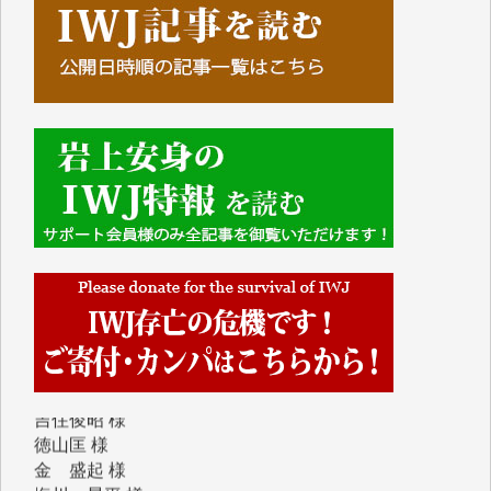
T.Y. 様
K.O. 様
Y.S. 様
Y.N. 様
y.m. 様
R.N. 様
J.M. 様
T.N. 様
Y.T. 様
T.K. 様
ASAKO TAKAESU 様
マシオン恵美香 様
平野智生 様
山本賢二 様
吉住俊昭 様
徳山匡 様
金 盛起 様
塩川 晃平 様
松本益美 様