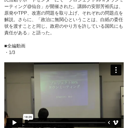
ーティング@仙台」が開催された。講師の安部芳裕氏は、
原発やTPP、改憲の問題を取り上げ、それぞれの問題点を
解説。さらに、「政治に無関心ということは、白紙の委任
状を渡すことと同じ。政府のやり方を許している国民にも
責任がある」と語った。
■全編動画
・1/3