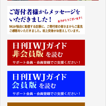
■■■■■■
IWJには、ご寄付・カンパをいただいた方々より、た
くさんの応援のメッセージが届いています。感謝を込
めて、その一部をここにご紹介いたします。
■■■■■■
■2026年7月、ご寄付いただいた皆さま、心より感謝
を申し上げます。
Y.H. 様
Y.Y. 様
Y,M. 様
T.M. 様
マツモト ヤスアキ 様
マシオン 恵美香 様
岩井 祐子 様
吉村 隆子 様
新城 靖 様
青木 要 様