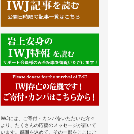
■■■■■■
IWJには、ご寄付・カンパをいただいた方々
より、たくさんの応援のメッセージが届いて
います。感謝を込めて、その一部をここにご
紹介いたします。
■■■■■■