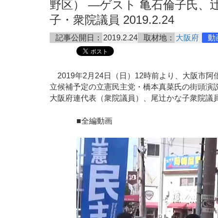
野区） ―ゲスト 亀石倫子氏、
子・衆院議員 2019.2.24
記事公開日：
2019.2.24
取材地：
大阪府
動
2019年2月24日（日）12時前より、大阪市
立候補予定の立憲民主党・橋本真菜氏の街頭演
大阪府連代表（衆院議員）、尾辻かな子衆院議
■全編動画