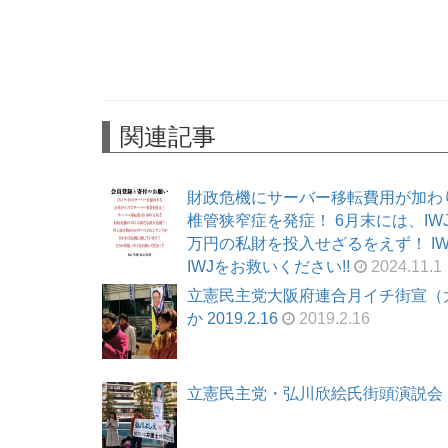
関連記事
財政危機にサーバー移転費用が加わ
椎管狭窄症を発症！ 6月末には、I
万円の私財を投入せざるをえず！ I
IWJをお救いください!!
2024.11.1
立憲民主党大阪府連合月イチ街宣（
か 2019.2.16
2019.2.16
立憲民主党・弘川欣絵氏街頭演説会（尼崎