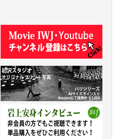
R.N. 様
J.M. 様
T.N. 様
Y.T. 様
T.K. 様
ASAKO TAKAESU 様
マシオン恵美香 様
平野智生 様
山本賢二 様
吉住俊昭 様
徳山匡 様
金 盛起 様
塩川 晃平 様
松本益美 様
井出 隆太 様
及川昭男 様
岩井祐子 様
藤田英之 様
藤岡比左志 様
井出 隆太 様