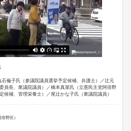
氏
 亀石倫子氏（参議院議員選挙予定候補、弁護士）／辻元
委員長、衆議院議員）／橋本真菜氏（立憲民主党阿倍野
定候補、管理栄養士）／尾辻かな子氏（衆議院議員）
阿倍野区）