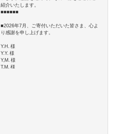
■2026年7月、ご寄付いただいた皆さま、心よ
り感謝を申し上げます。
Y.H. 様
Y.Y. 様
Y,M. 様
T.M. 様
マツモト ヤスアキ 様
マシオン 恵美香 様
岩井 祐子 様
吉村 隆子 様
新城 靖 様
青木 要 様
T.Y. 様
K.O. 様
Y.S. 様
Y.N. 様
y.m. 様