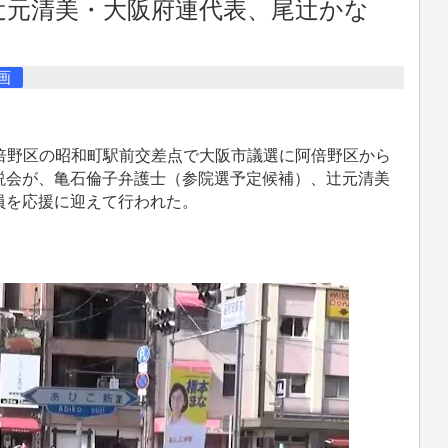
辻元清美・大阪府連代表、尾辻かな
画
阿倍野区の昭和町駅前交差点で大阪市議選に阿倍野区から
説会が、亀石倫子弁護士（参院選予定候補）、辻元清美
員を応援に迎えて行われた。