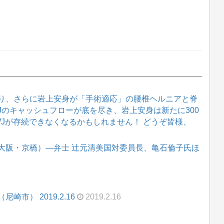
り、さらに岩上安身が「手術適応」の腰椎ヘルニアと脊
WJのキャッシュフローが底を尽き、岩上安身は新たに300
WJが存続できなくなるかもしれません！ どうぞ皆様、
大阪・京橋）―弁士 辻元清美国対委員長、亀石倫子氏ほ
市） 2019.2.16
2019.2.16