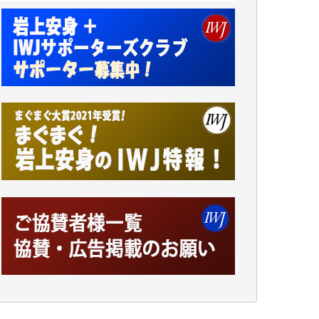
小池説夫 様
アオキカナメ 様
諸般の事情によりIWJ会費払えず今は非会員
です。市民側に立つ講演会にIWJのカメラマ
ンをよく拝見しております。コンテンツが失
われるのはあまりにもったいない。少しでも
お役立てください。（H.O.様）
今日、僅かですがカンパしました。（T.M.
様）
今日、僅かですがカンパしました。IWJの危
機を乗り切るには到底及ばない額ですが病気
の妻を抱えている私にとっては精一杯のカン
パです。
かねてよりIWJが発してきた膨大な取材記事
や解説記事、そして各界の方々とのインタビ
ューは大袈裟ではなく、極めて重要な知的財