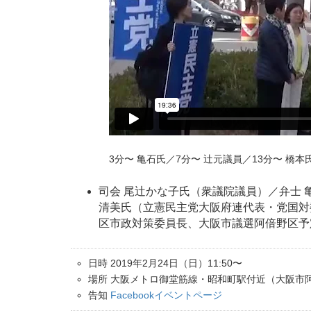
3分〜 亀石氏／7分〜 辻元議員／13分〜 橋本
司会 尾辻かな子氏（衆議院議員）／弁士
清美氏（立憲民主党大阪府連代表・党国対
区市政対策委員長、大阪市議選阿倍野区予
日時 2019年2月24日（日）11:50〜
場所 大阪メトロ御堂筋線・昭和町駅付近（大阪市
告知
Facebookイベントページ