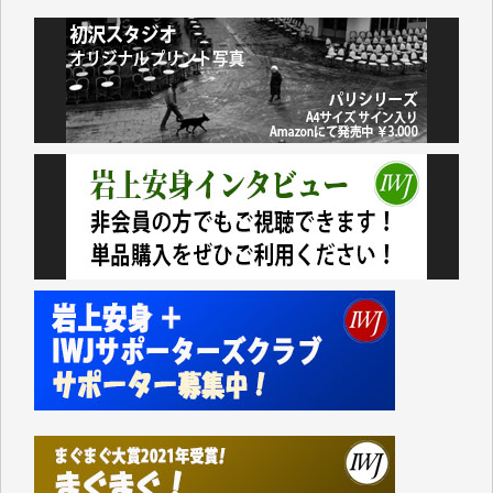
井出 隆太 様
小池説夫 様
アオキカナメ 様
諸般の事情によりIWJ会費払えず今は非会員です。市
民側に立つ講演会にIWJのカメラマンをよく拝見して
おります。コンテンツが失われるのはあまりにもった
いない。少しでもお役立てください。（H.O.様）
今日、僅かですがカンパしました。（T.M.様）
今日、僅かですがカンパしました。IWJの危機を乗り
切るには到底及ばない額ですが病気の妻を抱えている
私にとっては精一杯のカンパです。
かねてよりIWJが発してきた膨大な取材記事や解説記
事、そして各界の方々とのインタビューは大袈裟では
なく、極めて重要な知的財産だと思っています。
Windows7の頃はIWJの動画もRealPlayerで録画でき
て、かなりの動画をDVDに焼きこんで保存していま