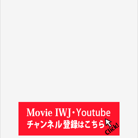
R.N. 様
J.M. 様
T.N. 様
Y.T. 様
T.K. 様
ASAKO TAKAESU 様
マシオン恵美香 様
平野智生 様
山本賢二 様
吉住俊昭 様
徳山匡 様
金 盛起 様
塩川 晃平 様
松本益美 様
井出 隆太 様
及川昭男 様
岩井祐子 様
藤田英之 様
藤岡比左志 様