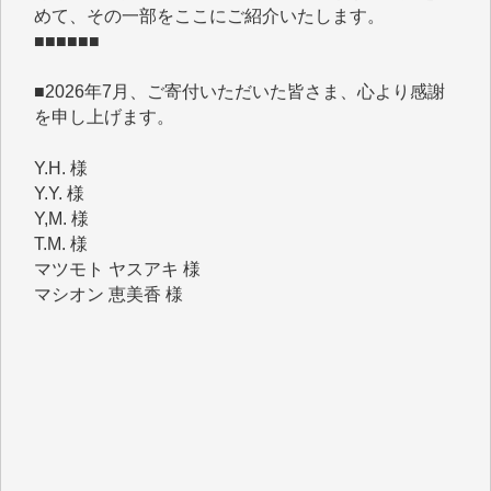
■■■■■■
■2026年7月、ご寄付いただいた皆さま、心より感謝
を申し上げます。
Y.H. 様
Y.Y. 様
Y,M. 様
T.M. 様
マツモト ヤスアキ 様
マシオン 恵美香 様
岩井 祐子 様
吉村 隆子 様
新城 靖 様
青木 要 様
T.Y. 様
K.O. 様
Y.S. 様
Y.N. 様
y.m. 様