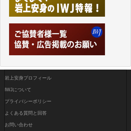
した。
しかし、それが出来なくなって以降はExcelなどを使
ってハイパーリンクを張り、重要と思われる記事にい
つでも簡単にアクセスできるようにして来ました。し
かし、それができるのもコンテンツがサーバーに保存
されているからこそのことであり、そのサーバーが使
えなくなってしまえば二度と視ることが出来なくなっ
てしまいます。
「何とかしなければ、何とかしてほしい。」と思いな
がらも前述した事情でどうにもならない自分の非力に
歯ぎしりするばかりです。（T.M.様）
岩上安身プロフィール
いつもまともな報道、ありがとうございます。（新城
靖 様）
IWJについて
プライバシーポリシー
よくある質問と回答
お問い合わせ