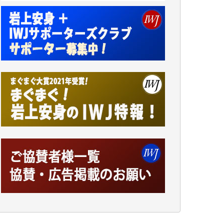
井出 隆太 様
小池説夫 様
アオキカナメ 様
諸般の事情によりIWJ会費払えず今は非会員
です。市民側に立つ講演会にIWJのカメラマ
ンをよく拝見しております。コンテンツが失
われるのはあまりにもったいない。少しでも
お役立てください。（H.O.様）
今日、僅かですがカンパしました。（T.M.
様）
今日、僅かですがカンパしました。IWJの危
機を乗り切るには到底及ばない額ですが病気
の妻を抱えている私にとっては精一杯のカン
パです。
かねてよりIWJが発してきた膨大な取材記事
や解説記事、そして各界の方々とのインタビ
ューは大袈裟ではなく、極めて重要な知的財