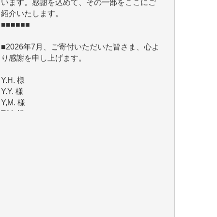
■2026年7月、ご寄付いただいた皆さま、心よ
り感謝を申し上げます。
Y.H. 様
Y.Y. 様
Y,M. 様
T.M. 様
マツモト ヤスアキ 様
マシオン 恵美香 様
岩井 祐子 様
吉村 隆子 様
新城 靖 様
青木 要 様
T.Y. 様
K.O. 様
Y.S. 様
Y.N. 様
y.m. 様