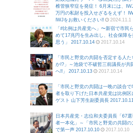
椎管狭窄症を発症！ 6月末には、I
万円の私財を投入せざるをえず！ I
IWJをお救いください!!
2024.11.1
「#比例は共産党へ」〜新宿で市民
めて17兆円を生み出し、社会保障
思う」 2017.10.14
2017.10.14
「市民と野党の共闘を否定する人た
か!?」～池袋で不破哲三前議長が共
へ!!」 2017.10.13
2017.10.14
「市民と野党の共闘は一晩の談合で
者を取り下げた日本共産党は比例区に
ゲスト 山下芳生副委員長 2017.10.1
日本共産党・志位和夫委員長「67選
者一本化」～「市民と野党の共闘の
で第一声 2017.10.10
2017.10.10