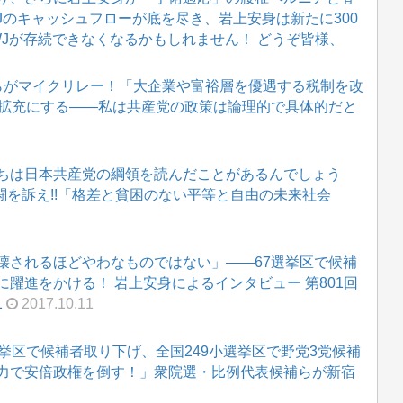
WJのキャッシュフローが底を尽き、岩上安身は新たに300
WJが存続できなくなるかもしれません！ どうぞ皆様、
らがマイクリレー！「大企業や富裕層を優遇する税制を改
を拡充にする――私は共産党の政策は論理的で具体的だと
ちは日本共産党の綱領を読んだことがあるんでしょう
闘を訴え!!「格差と貧困のない平等と自由の未来社会
壊されるほどやわなものではない」――67選挙区で候補
躍進をかける！ 岩上安身によるインタビュー 第801回
1
2017.10.11
挙区で候補者取り下げ、全国249小選挙区で野党3党候補
力で安倍政権を倒す！」衆院選・比例代表候補らが新宿