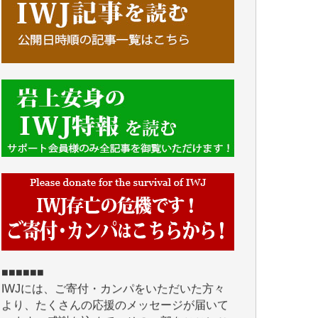
■■■■■■
IWJには、ご寄付・カンパをいただいた方々
より、たくさんの応援のメッセージが届いて
います。感謝を込めて、その一部をここにご
紹介いたします。
■■■■■■