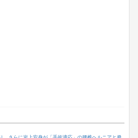
り、さらに岩上安身が「手術適応」の腰椎ヘルニアと脊