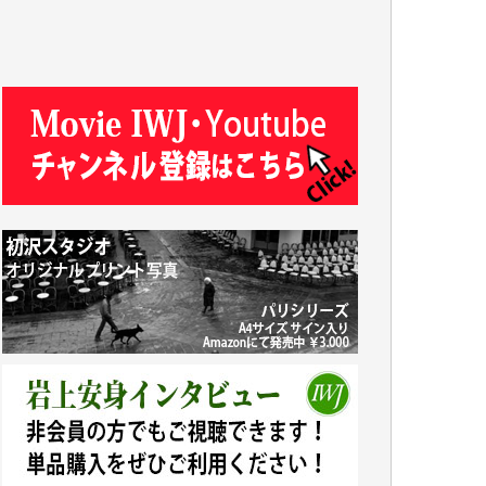
R.N. 様
J.M. 様
T.N. 様
Y.T. 様
T.K. 様
ASAKO TAKAESU 様
マシオン恵美香 様
平野智生 様
山本賢二 様
吉住俊昭 様
徳山匡 様
金 盛起 様
塩川 晃平 様
松本益美 様
井出 隆太 様
及川昭男 様
岩井祐子 様
藤田英之 様
藤岡比左志 様