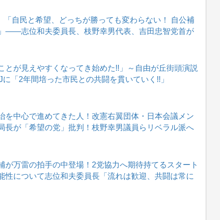
 「自民と希望、どっちが勝っても変わらない！ 自公補
」――志位和夫委員長、枝野幸男代表、吉田忠智党首が
ことが見えやすくなってき始めた!!」～自由が丘街頭演説
Jに「2年間培った市民との共闘を貫いていく!!」
治を中心で進めてきた人！改憲右翼団体・日本会議メン
局長が「希望の党」批判！枝野幸男議員らリベラル派へ
補が万雷の拍手の中登場！2党協力へ期待持てるスタート
能性について志位和夫委員長「流れは歓迎、共闘は常に