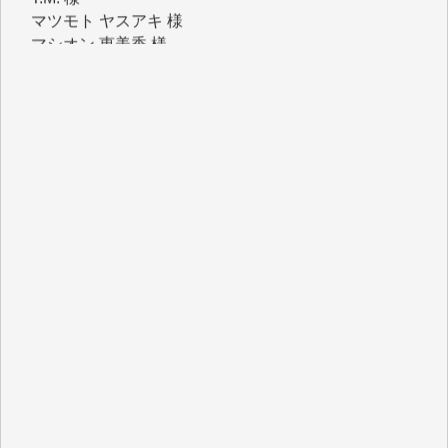
マシオン 恵美香 様
岩井 祐子 様
吉村 隆子 様
新城 靖 様
青木 要 様
T.Y. 様
K.O. 様
Y.S. 様
Y.N. 様
y.m. 様
R.N. 様
J.M. 様
T.N. 様
Y.T. 様
T.K. 様
ASAKO TAKAESU 様
マシオン恵美香 様
平野智生 様
山本賢二 様
吉住俊昭 様