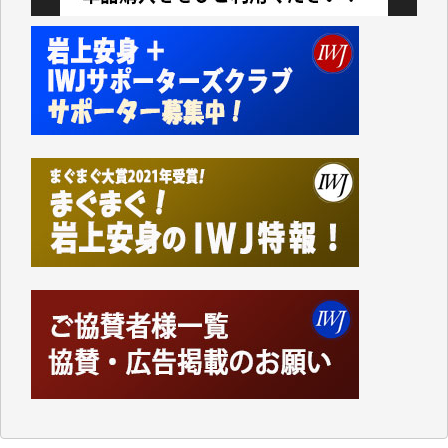
今日、僅かですがカンパしました。IWJの危機を乗り
切るには到底及ばない額ですが病気の妻を抱えている
私にとっては精一杯のカンパです。
かねてよりIWJが発してきた膨大な取材記事や解説記
事、そして各界の方々とのインタビューは大袈裟では
なく、極めて重要な知的財産だと思っています。
Windows7の頃はIWJの動画もRealPlayerで録画でき
て、かなりの動画をDVDに焼きこんで保存していま
した。
しかし、それが出来なくなって以降はExcelなどを使
ってハイパーリンクを張り、重要と思われる記事にい
つでも簡単にアクセスできるようにして来ました。し
かし、それができるのもコンテンツがサーバーに保存
されているからこそのことであり、そのサーバーが使
えなくなってしまえば二度と視ることが出来なくなっ
てしまいます。
「何とかしなければ、何とかしてほしい。」と思いな
がらも前述した事情でどうにもならない自分の非力に
歯ぎしりするばかりです。（T.M.様）