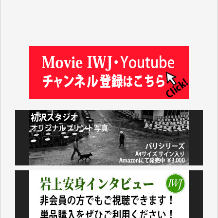
徳山匡 様
金 盛起 様
塩川 晃平 様
松本益美 様
井出 隆太 様
及川昭男 様
岩井祐子 様
藤田英之 様
藤岡比左志 様
井出 隆太 様
小池説夫 様
アオキカナメ 様
諸般の事情によりIWJ会費払えず今は非会員です。市
民側に立つ講演会にIWJのカメラマンをよく拝見して
おります。コンテンツが失われるのはあまりにもった
いない。少しでもお役立てください。（H.O.様）
今日、僅かですがカンパしました。（T.M.様）