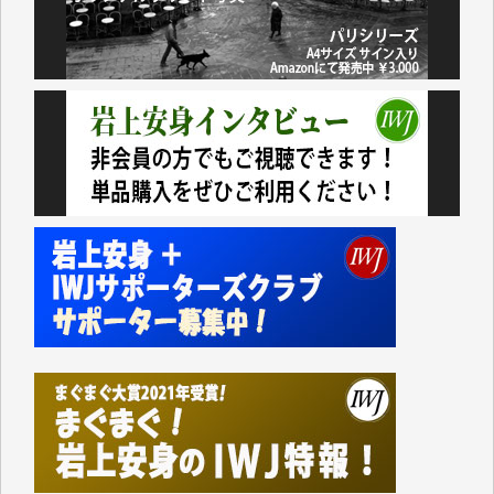
諸般の事情によりIWJ会費払えず今は非会員です。市
民側に立つ講演会にIWJのカメラマンをよく拝見して
おります。コンテンツが失われるのはあまりにもった
いない。少しでもお役立てください。（H.O.様）
今日、僅かですがカンパしました。（T.M.様）
今日、僅かですがカンパしました。IWJの危機を乗り
切るには到底及ばない額ですが病気の妻を抱えている
私にとっては精一杯のカンパです。
かねてよりIWJが発してきた膨大な取材記事や解説記
事、そして各界の方々とのインタビューは大袈裟では
なく、極めて重要な知的財産だと思っています。
Windows7の頃はIWJの動画もRealPlayerで録画でき
て、かなりの動画をDVDに焼きこんで保存していま
した。
しかし、それが出来なくなって以降はExcelなどを使
ってハイパーリンクを張り、重要と思われる記事にい
つでも簡単にアクセスできるようにして来ました。し