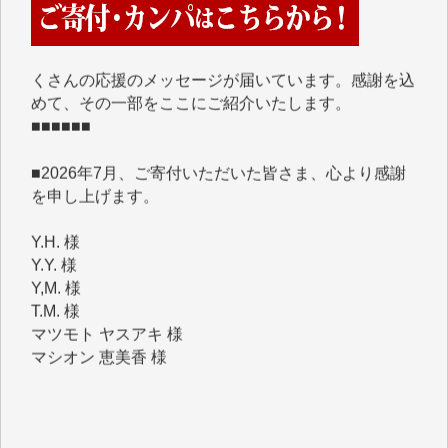
■■■■■■
IWJには、ご寄付・カンパをいただいた方々より、た
くさんの応援のメッセージが届いています。感謝を込
めて、その一部をここにご紹介いたします。
■■■■■■
■2026年7月、ご寄付いただいた皆さま、心より感謝
を申し上げます。
Y.H. 様
Y.Y. 様
Y,M. 様
T.M. 様
マツモト ヤスアキ 様
マシオン 恵美香 様
岩井 祐子 様
吉村 隆子 様
新城 靖 様
青木 要 様
T.Y. 様