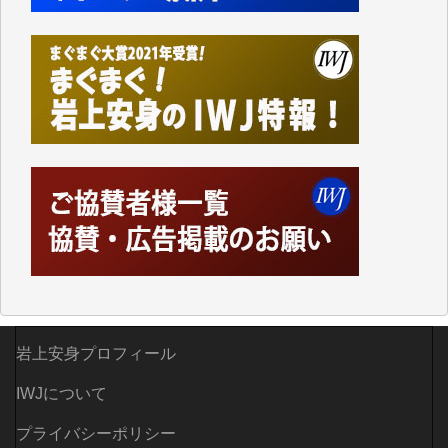
なく、極めて重要な知的財産だと思っています。
Windows7の頃はIWJの動画もRealPlayerで録画でき
て、かなりの動画をDVDに焼きこんで保存していま
した。
しかし、それが出来なくなって以降はExcelなどを使
ってハイパーリンクを張り、重要と思われる記事にい
つでも簡単にアクセスできるようにして来ました。し
かし、それができるのもコンテンツがサーバーに保存
されているからこそのことであり、そのサーバーが使
えなくなってしまえば二度と視ることが出来なくなっ
てしまいます。
「何とかしなければ、何とかしてほしい。」と思いな
がらも前述した事情でどうにもならない自分の非力に
歯ぎしりするばかりです。（T.M.様）
岩上安身プロフィール
いつもまともな報道、ありがとうございます。（新城
靖 様）
IWJについて
プライバシーポリシー