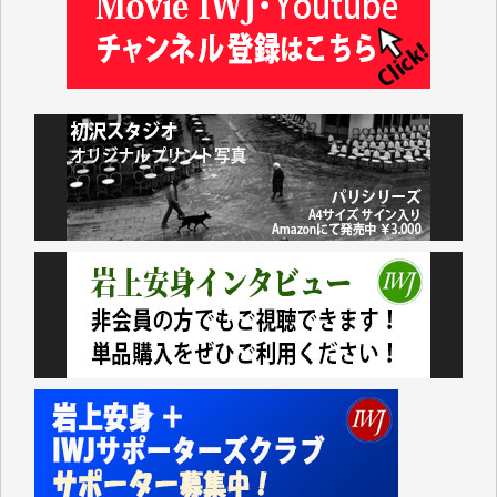
及川昭男 様
岩井祐子 様
藤田英之 様
藤岡比左志 様
井出 隆太 様
小池説夫 様
アオキカナメ 様
諸般の事情によりIWJ会費払えず今は非会員です。市
民側に立つ講演会にIWJのカメラマンをよく拝見して
おります。コンテンツが失われるのはあまりにもった
いない。少しでもお役立てください。（H.O.様）
今日、僅かですがカンパしました。（T.M.様）
今日、僅かですがカンパしました。IWJの危機を乗り
切るには到底及ばない額ですが病気の妻を抱えている
私にとっては精一杯のカンパです。
かねてよりIWJが発してきた膨大な取材記事や解説記
事、そして各界の方々とのインタビューは大袈裟では