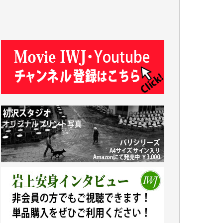
R.N. 様
J.M. 様
T.N. 様
Y.T. 様
T.K. 様
ASAKO TAKAESU 様
マシオン恵美香 様
平野智生 様
山本賢二 様
吉住俊昭 様
徳山匡 様
金 盛起 様
塩川 晃平 様
松本益美 様
井出 隆太 様
及川昭男 様
岩井祐子 様
藤田英之 様
藤岡比左志 様
井出 隆太 様