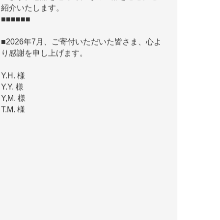
■2026年7月、ご寄付いただいた皆さま、心よ
り感謝を申し上げます。
Y.H. 様
Y.Y. 様
Y,M. 様
T.M. 様
マツモト ヤスアキ 様
マシオン 恵美香 様
岩井 祐子 様
吉村 隆子 様
新城 靖 様
青木 要 様
T.Y. 様
K.O. 様
Y.S. 様
Y.N. 様
y.m. 様