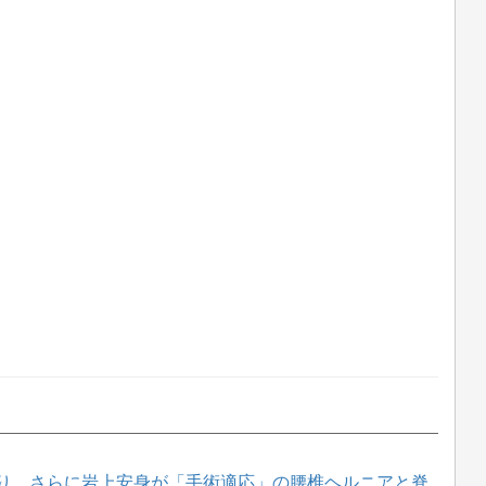
り、さらに岩上安身が「手術適応」の腰椎ヘルニアと脊