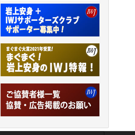
小池説夫 様
アオキカナメ 様
諸般の事情によりIWJ会費払えず今は非会員
です。市民側に立つ講演会にIWJのカメラマ
ンをよく拝見しております。コンテンツが失
われるのはあまりにもったいない。少しでも
お役立てください。（H.O.様）
今日、僅かですがカンパしました。（T.M.
様）
今日、僅かですがカンパしました。IWJの危
機を乗り切るには到底及ばない額ですが病気
の妻を抱えている私にとっては精一杯のカン
パです。
かねてよりIWJが発してきた膨大な取材記事
や解説記事、そして各界の方々とのインタビ
ューは大袈裟ではなく、極めて重要な知的財