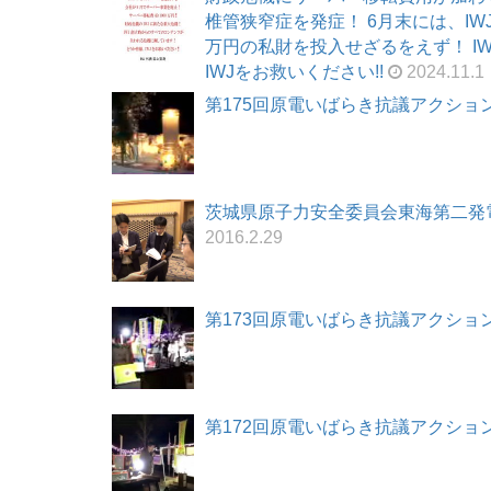
椎管狭窄症を発症！ 6月末には、I
万円の私財を投入せざるをえず！ I
IWJをお救いください!!
2024.11.1
第175回原電いばらき抗議アクション 20
茨城県原子力安全委員会東海第二発電所
2016.2.29
第173回原電いばらき抗議アクション 20
第172回原電いばらき抗議アクション 20