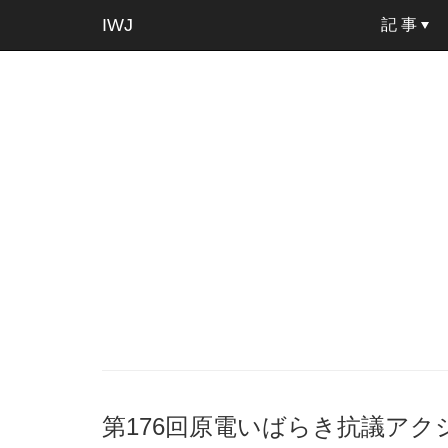
IWJ
記 事
第176回原電いばらき抗議アクション