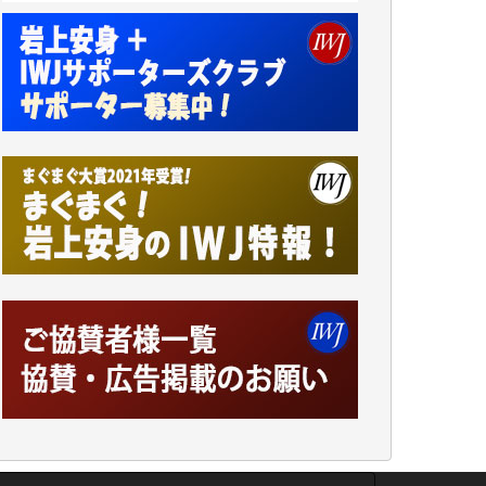
井出 隆太 様
小池説夫 様
アオキカナメ 様
諸般の事情によりIWJ会費払えず今は非会員
です。市民側に立つ講演会にIWJのカメラマ
ンをよく拝見しております。コンテンツが失
われるのはあまりにもったいない。少しでも
お役立てください。（H.O.様）
今日、僅かですがカンパしました。（T.M.
様）
今日、僅かですがカンパしました。IWJの危
機を乗り切るには到底及ばない額ですが病気
の妻を抱えている私にとっては精一杯のカン
パです。
かねてよりIWJが発してきた膨大な取材記事
や解説記事、そして各界の方々とのインタビ
ューは大袈裟ではなく、極めて重要な知的財