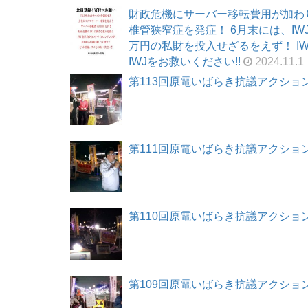
財政危機にサーバー移転費用が加わ
椎管狭窄症を発症！ 6月末には、I
万円の私財を投入せざるをえず！ I
IWJをお救いください!!
2024.11.1
第113回原電いばらき抗議アクション 20
第111回原電いばらき抗議アクション 20
第110回原電いばらき抗議アクション 20
第109回原電いばらき抗議アクション 20