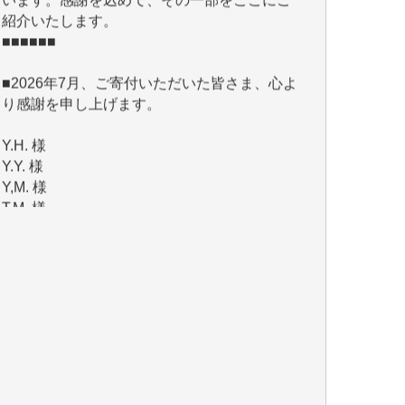
■2026年7月、ご寄付いただいた皆さま、心よ
り感謝を申し上げます。
Y.H. 様
Y.Y. 様
Y,M. 様
T.M. 様
マツモト ヤスアキ 様
マシオン 恵美香 様
岩井 祐子 様
吉村 隆子 様
新城 靖 様
青木 要 様
T.Y. 様
K.O. 様
Y.S. 様
Y.N. 様
y.m. 様