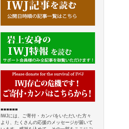
■■■■■■
IWJには、ご寄付・カンパをいただいた方々
より、たくさんの応援のメッセージが届いて
います。感謝を込めて、その一部をここにご
紹介いたします。
■■■■■■