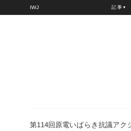
IWJ
記 事
第114回原電いばらき抗議アクション