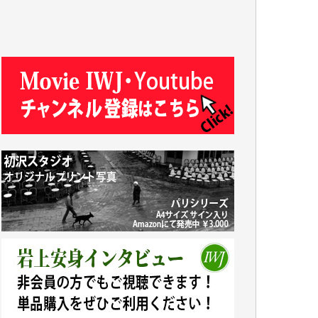
R.N. 様
J.M. 様
T.N. 様
Y.T. 様
T.K. 様
ASAKO TAKAESU 様
マシオン恵美香 様
平野智生 様
山本賢二 様
吉住俊昭 様
徳山匡 様
金 盛起 様
塩川 晃平 様
松本益美 様
井出 隆太 様
及川昭男 様
岩井祐子 様
藤田英之 様
藤岡比左志 様