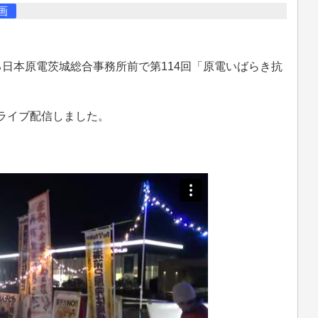
画
る日本原電茨城総合事務所前で第114回「原電いばらき抗
りライブ配信しました。