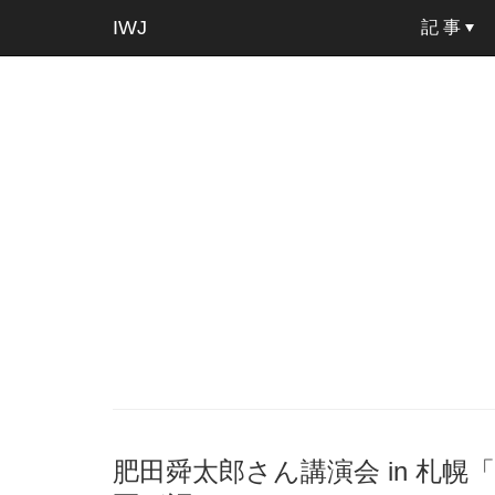
IWJ
記 事
肥田舜太郎さん講演会 in 札