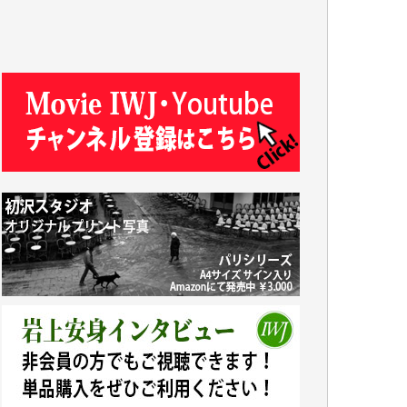
R.N. 様
J.M. 様
T.N. 様
Y.T. 様
T.K. 様
ASAKO TAKAESU 様
マシオン恵美香 様
平野智生 様
山本賢二 様
吉住俊昭 様
徳山匡 様
金 盛起 様
塩川 晃平 様
松本益美 様
井出 隆太 様
及川昭男 様
岩井祐子 様
藤田英之 様
藤岡比左志 様
井出 隆太 様