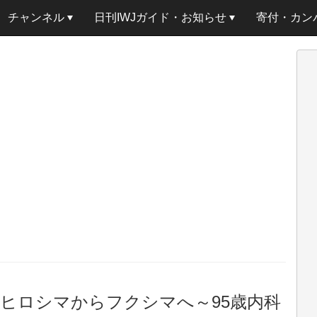
チャンネル
日刊IWJガイド・お知らせ
寄付・カン
幌「ヒロシマからフクシマへ～95歳内科