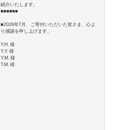
■2026年7月、ご寄付いただいた皆さま、心よ
り感謝を申し上げます。
Y.H. 様
Y.Y. 様
Y,M. 様
T.M. 様
マツモト ヤスアキ 様
マシオン 恵美香 様
岩井 祐子 様
吉村 隆子 様
新城 靖 様
青木 要 様
T.Y. 様
K.O. 様
Y.S. 様
Y.N. 様
y.m. 様