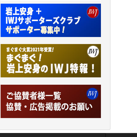
小池説夫 様
アオキカナメ 様
諸般の事情によりIWJ会費払えず今は非会員
です。市民側に立つ講演会にIWJのカメラマ
ンをよく拝見しております。コンテンツが失
われるのはあまりにもったいない。少しでも
お役立てください。（H.O.様）
今日、僅かですがカンパしました。（T.M.
様）
今日、僅かですがカンパしました。IWJの危
機を乗り切るには到底及ばない額ですが病気
の妻を抱えている私にとっては精一杯のカン
パです。
かねてよりIWJが発してきた膨大な取材記事
や解説記事、そして各界の方々とのインタビ
ューは大袈裟ではなく、極めて重要な知的財