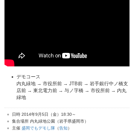
デモコース
内丸緑地 → 市役所前 → JTB前 → 岩手銀行中ノ橋支
店前 → 東北電力前 → 与ノ字橋 → 市役所前 → 内丸
緑地
日時 2014年9月5日（金）18:30～
集合場所 内丸緑地公園（岩手県盛岡市）
主催
盛岡でもデモし隊
（
告知
）