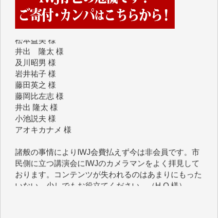
金 盛起 様
塩川 晃平 様
松本益美 様
井出 隆太 様
及川昭男 様
岩井祐子 様
藤田英之 様
藤岡比左志 様
井出 隆太 様
小池説夫 様
アオキカナメ 様
諸般の事情によりIWJ会費払えず今は非会員です。市
民側に立つ講演会にIWJのカメラマンをよく拝見して
おります。コンテンツが失われるのはあまりにもった
いない。少しでもお役立てください。（H.O.様）
今日、僅かですがカンパしました。（T.M.様）
今日、僅かですがカンパしました。IWJの危機を乗り