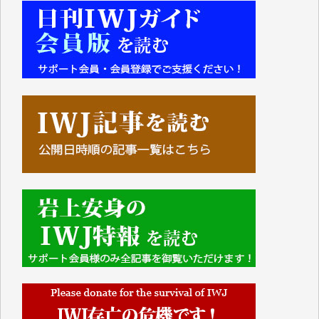
吉村 隆子 様
新城 靖 様
青木 要 様
T.Y. 様
K.O. 様
Y.S. 様
Y.N. 様
y.m. 様
R.N. 様
J.M. 様
T.N. 様
Y.T. 様
T.K. 様
ASAKO TAKAESU 様
マシオン恵美香 様
平野智生 様
山本賢二 様
吉住俊昭 様
徳山匡 様