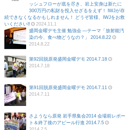
ッシュフローが底を尽き、岩上安身は新たに
300万円の私財を投入せざるをえず！ IWJが存
続できなくなるかもしれません！ どうぞ皆様、IWJをお救
いください!!
2024.11.1
盛岡金曜デモ主催 勉強会 ―テーマ「放射能汚
染の今、食べ物どうなの？」 2014.8.22
2014.8.22
第92回脱原発盛岡金曜デモ 2014.7.18
2014.7.18
第91回脱原発盛岡金曜デモ 2014.7.11
2014.7.11
さようなら原発 岩手県集会2014 会場前レポー
ト＆終了後のアピール行進 2014.7.5
2014.7.5