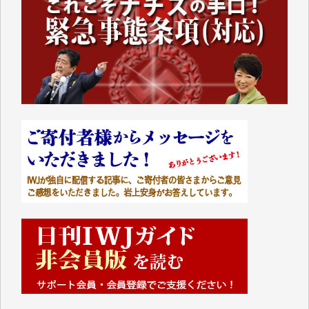
■■■■■■
IWJには、ご寄付・カンパをいただいた方々より、た
くさんの応援のメッセージが届いています。感謝を込
めて、その一部をここにご紹介いたします。
■■■■■■
■2026年7月、ご寄付いただいた皆さま、心より感謝
を申し上げます。
Y.H. 様
Y.Y. 様
Y,M. 様
T.M. 様
マツモト ヤスアキ 様
マシオン 恵美香 様
岩井 祐子 様