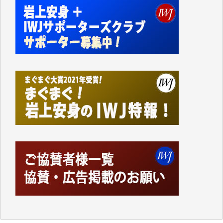
しかし、それが出来なくなって以降はExcelなどを使
ってハイパーリンクを張り、重要と思われる記事にい
つでも簡単にアクセスできるようにして来ました。し
かし、それができるのもコンテンツがサーバーに保存
されているからこそのことであり、そのサーバーが使
えなくなってしまえば二度と視ることが出来なくなっ
てしまいます。
「何とかしなければ、何とかしてほしい。」と思いな
がらも前述した事情でどうにもならない自分の非力に
歯ぎしりするばかりです。（T.M.様）
いつもまともな報道、ありがとうございます。（新城
靖 様）