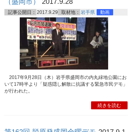
（盛岡市）
2017.9.28
記事公開日：
2017.9.29
取材地：
岩手県
動画
2017年9月28日（木）岩手県盛岡市の内丸緑地公園にお
いて17時半より「疑惑隠し解散に抗議する緊急市民デモ」
が行われた。
続きを読む
第162回 脱原発盛岡金曜デモ
2017.9.1