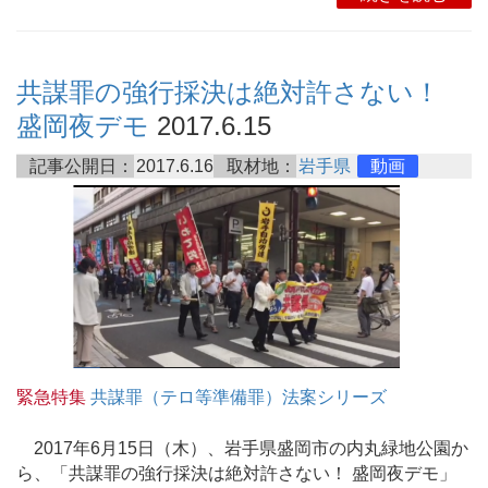
共謀罪の強行採決は絶対許さない！
盛岡夜デモ
2017.6.15
記事公開日：
2017.6.16
取材地：
岩手県
動画
緊急特集
共謀罪（テロ等準備罪）法案シリーズ
2017年6月15日（木）、岩手県盛岡市の内丸緑地公園か
ら、「共謀罪の強行採決は絶対許さない！ 盛岡夜デモ」