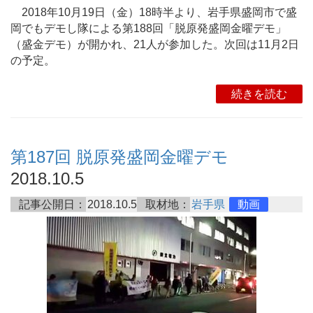
2018年10月19日（金）18時半より、岩手県盛岡市で盛
岡でもデモし隊による第188回「脱原発盛岡金曜デモ」
（盛金デモ）が開かれ、21人が参加した。次回は11月2日
の予定。
続きを読む
第187回 脱原発盛岡金曜デモ
2018.10.5
記事公開日：
2018.10.5
取材地：
岩手県
動画