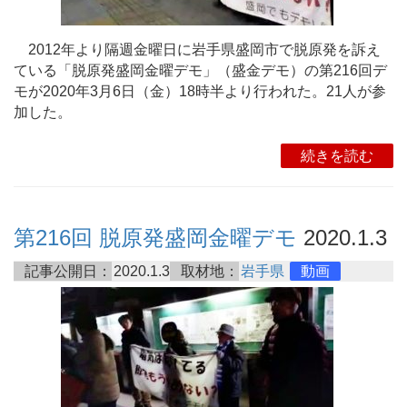
2012年より隔週金曜日に岩手県盛岡市で脱原発を訴え
ている「脱原発盛岡金曜デモ」（盛金デモ）の第216回デ
モが2020年3月6日（金）18時半より行われた。21人が参
加した。
続きを読む
第216回 脱原発盛岡金曜デモ
2020.1.3
記事公開日：
2020.1.3
取材地：
岩手県
動画