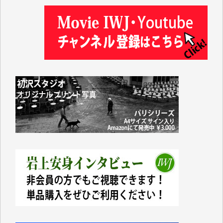
小池説夫 様
アオキカナメ 様
諸般の事情によりIWJ会費払えず今は非会員です。市
民側に立つ講演会にIWJのカメラマンをよく拝見して
おります。コンテンツが失われるのはあまりにもった
いない。少しでもお役立てください。（H.O.様）
今日、僅かですがカンパしました。（T.M.様）
今日、僅かですがカンパしました。IWJの危機を乗り
切るには到底及ばない額ですが病気の妻を抱えている
私にとっては精一杯のカンパです。
かねてよりIWJが発してきた膨大な取材記事や解説記
事、そして各界の方々とのインタビューは大袈裟では
なく、極めて重要な知的財産だと思っています。
Windows7の頃はIWJの動画もRealPlayerで録画でき
て、かなりの動画をDVDに焼きこんで保存していま
した。