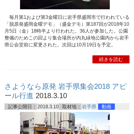
毎月第1および第3金曜日に岩手県盛岡市で行われている
「脱原発盛岡金曜デモ」（盛金デモ）第187回が2018年10
月5日（金）18時半より行われた。36人が参加した。公園
整備のためこの回より集合場所が内丸緑地公園内から岩手
県公会堂前に変更された。次回は10月19日を予定。
続きを読む
さようなら原発 岩手県集会2018 アピ
ール行進
2018.3.10
記事公開日：
2018.3.10
取材地：
岩手県
動画