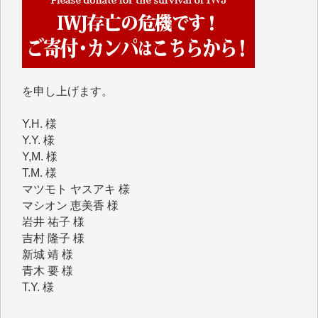
■2026年7月、ご寄付いただいた皆さま、心より感謝
を申し上げます。
Y.H. 様
Y.Y. 様
Y,M. 様
T.M. 様
マツモト ヤスアキ 様
マシオン 恵美香 様
岩井 祐子 様
吉村 隆子 様
新城 靖 様
青木 要 様
T.Y. 様
K.O. 様
Y.S. 様
Y.N. 様
y.m. 様