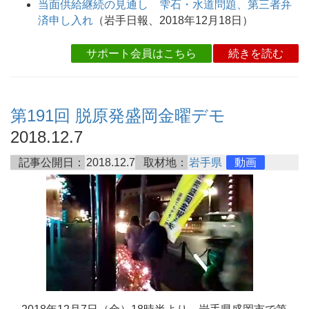
当面供給継続の見通し 雫石・水道問題、第三者弁
済申し入れ
（岩手日報、2018年12月18日）
サポート会員はこちら
続きを読む
第191回 脱原発盛岡金曜デモ
2018.12.7
記事公開日：
2018.12.7
取材地：
岩手県
動画