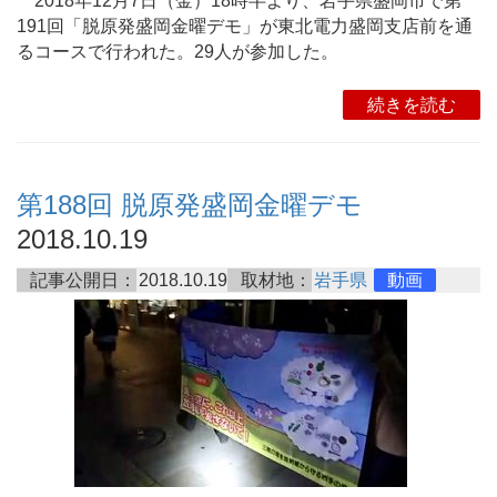
2018年12月7日（金）18時半より、岩手県盛岡市で第
191回「脱原発盛岡金曜デモ」が東北電力盛岡支店前を通
るコースで行われた。29人が参加した。
続きを読む
第188回 脱原発盛岡金曜デモ
2018.10.19
記事公開日：
2018.10.19
取材地：
岩手県
動画