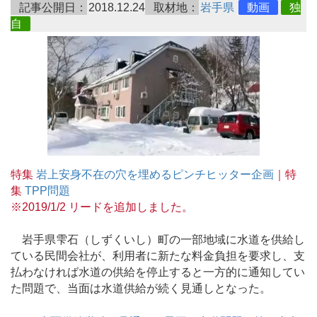
記事公開日：
2018.12.24
取材地：
岩手県
動画
独
自
特集
岩上安身不在の穴を埋めるピンチヒッター企画
｜特
集
TPP問題
※2019/1/2 リードを追加しました。
岩手県雫石（しずくいし）町の一部地域に水道を供給し
ている民間会社が、利用者に新たな料金負担を要求し、支
払わなければ水道の供給を停止すると一方的に通知してい
た問題で、当面は水道供給が続く見通しとなった。