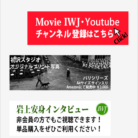
塩川 晃平 様
松本益美 様
井出 隆太 様
及川昭男 様
岩井祐子 様
藤田英之 様
藤岡比左志 様
井出 隆太 様
小池説夫 様
アオキカナメ 様
諸般の事情によりIWJ会費払えず今は非会員です。市
民側に立つ講演会にIWJのカメラマンをよく拝見して
おります。コンテンツが失われるのはあまりにもった
いない。少しでもお役立てください。（H.O.様）
今日、僅かですがカンパしました。（T.M.様）
今日、僅かですがカンパしました。IWJの危機を乗り