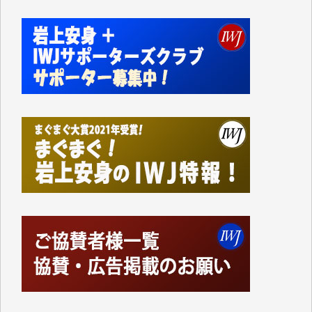
切るには到底及ばない額ですが病気の妻を抱えている
私にとっては精一杯のカンパです。
かねてよりIWJが発してきた膨大な取材記事や解説記
事、そして各界の方々とのインタビューは大袈裟では
なく、極めて重要な知的財産だと思っています。
Windows7の頃はIWJの動画もRealPlayerで録画でき
て、かなりの動画をDVDに焼きこんで保存していま
した。
しかし、それが出来なくなって以降はExcelなどを使
ってハイパーリンクを張り、重要と思われる記事にい
つでも簡単にアクセスできるようにして来ました。し
かし、それができるのもコンテンツがサーバーに保存
されているからこそのことであり、そのサーバーが使
えなくなってしまえば二度と視ることが出来なくなっ
てしまいます。
「何とかしなければ、何とかしてほしい。」と思いな
がらも前述した事情でどうにもならない自分の非力に
歯ぎしりするばかりです。（T.M.様）
いつもまともな報道、ありがとうございます。（新城