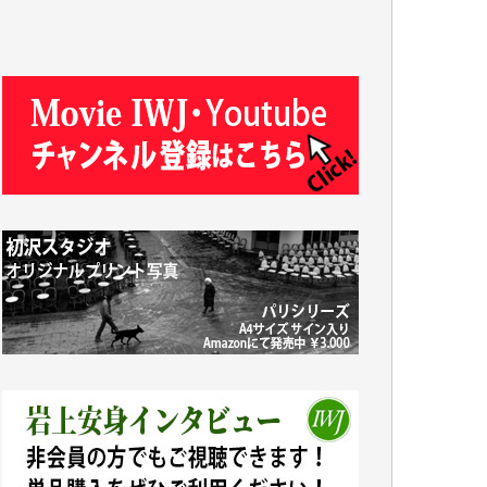
T.K. 様
ASAKO TAKAESU 様
マシオン恵美香 様
平野智生 様
山本賢二 様
吉住俊昭 様
徳山匡 様
金 盛起 様
塩川 晃平 様
松本益美 様
井出 隆太 様
及川昭男 様
岩井祐子 様
藤田英之 様
藤岡比左志 様
井出 隆太 様
小池説夫 様
アオキカナメ 様
諸般の事情によりIWJ会費払えず今は非会員