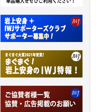
です。市民側に立つ講演会にIWJのカメラマ
ンをよく拝見しております。コンテンツが失
われるのはあまりにもったいない。少しでも
お役立てください。（H.O.様）
今日、僅かですがカンパしました。（T.M.
様）
今日、僅かですがカンパしました。IWJの危
機を乗り切るには到底及ばない額ですが病気
の妻を抱えている私にとっては精一杯のカン
パです。
かねてよりIWJが発してきた膨大な取材記事
や解説記事、そして各界の方々とのインタビ
ューは大袈裟ではなく、極めて重要な知的財
産だと思っています。
Windows7の頃はIWJの動画もRealPlayerで録
画できて、かなりの動画をDVDに焼きこんで
保存していました。