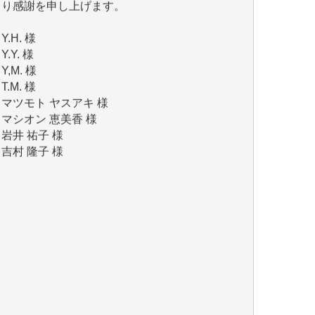
Y.H. 様
Y.Y. 様
Y,M. 様
T.M. 様
マツモト ヤスアキ 様
マシオン 恵美香 様
岩井 祐子 様
吉村 隆子 様
新城 靖 様
青木 要 様
T.Y. 様
K.O. 様
Y.S. 様
Y.N. 様
y.m. 様
R.N. 様
J.M. 様
T.N. 様
Y.T. 様