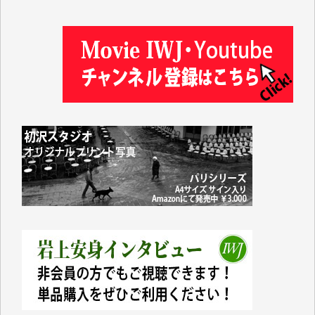
塩川 晃平 様
松本益美 様
井出 隆太 様
及川昭男 様
岩井祐子 様
藤田英之 様
藤岡比左志 様
井出 隆太 様
小池説夫 様
アオキカナメ 様
諸般の事情によりIWJ会費払えず今は非会員です。市
民側に立つ講演会にIWJのカメラマンをよく拝見して
おります。コンテンツが失われるのはあまりにもった
いない。少しでもお役立てください。（H.O.様）
今日、僅かですがカンパしました。（T.M.様）
今日、僅かですがカンパしました。IWJの危機を乗り