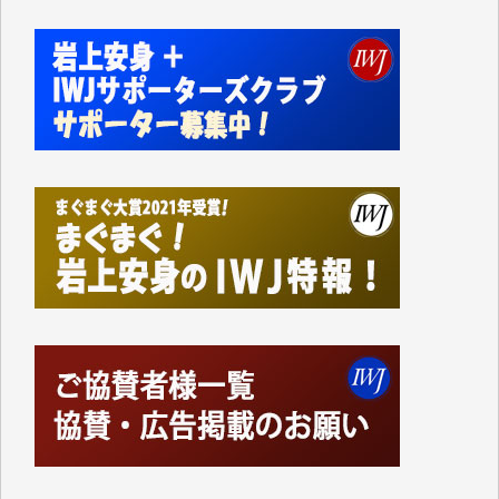
切るには到底及ばない額ですが病気の妻を抱えている
私にとっては精一杯のカンパです。
かねてよりIWJが発してきた膨大な取材記事や解説記
事、そして各界の方々とのインタビューは大袈裟では
なく、極めて重要な知的財産だと思っています。
Windows7の頃はIWJの動画もRealPlayerで録画でき
て、かなりの動画をDVDに焼きこんで保存していま
した。
しかし、それが出来なくなって以降はExcelなどを使
ってハイパーリンクを張り、重要と思われる記事にい
つでも簡単にアクセスできるようにして来ました。し
かし、それができるのもコンテンツがサーバーに保存
されているからこそのことであり、そのサーバーが使
えなくなってしまえば二度と視ることが出来なくなっ
てしまいます。
「何とかしなければ、何とかしてほしい。」と思いな
がらも前述した事情でどうにもならない自分の非力に
歯ぎしりするばかりです。（T.M.様）
いつもまともな報道、ありがとうございます。（新城