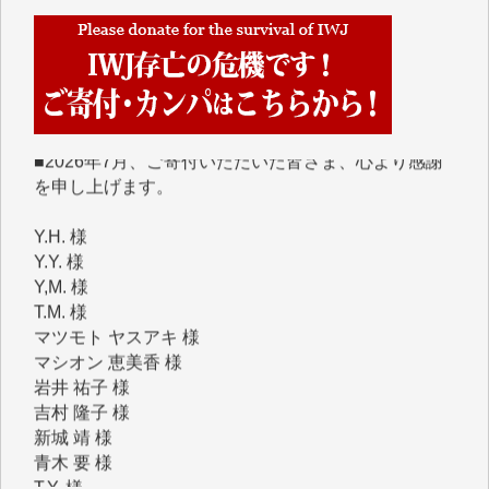
IWJには、ご寄付・カンパをいただいた方々より、た
くさんの応援のメッセージが届いています。感謝を込
めて、その一部をここにご紹介いたします。
■■■■■■
■2026年7月、ご寄付いただいた皆さま、心より感謝
を申し上げます。
Y.H. 様
Y.Y. 様
Y,M. 様
T.M. 様
マツモト ヤスアキ 様
マシオン 恵美香 様
岩井 祐子 様
吉村 隆子 様
新城 靖 様
青木 要 様
T.Y. 様
K.O. 様