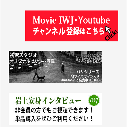
岩井祐子 様
藤田英之 様
藤岡比左志 様
井出 隆太 様
小池説夫 様
アオキカナメ 様
諸般の事情によりIWJ会費払えず今は非会員です。市
民側に立つ講演会にIWJのカメラマンをよく拝見して
おります。コンテンツが失われるのはあまりにもった
いない。少しでもお役立てください。（H.O.様）
今日、僅かですがカンパしました。（T.M.様）
今日、僅かですがカンパしました。IWJの危機を乗り
切るには到底及ばない額ですが病気の妻を抱えている
私にとっては精一杯のカンパです。
かねてよりIWJが発してきた膨大な取材記事や解説記
事、そして各界の方々とのインタビューは大袈裟では
なく、極めて重要な知的財産だと思っています。