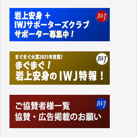
Windows7の頃はIWJの動画もRealPlayerで録画でき
て、かなりの動画をDVDに焼きこんで保存していま
した。
しかし、それが出来なくなって以降はExcelなどを使
ってハイパーリンクを張り、重要と思われる記事にい
つでも簡単にアクセスできるようにして来ました。し
かし、それができるのもコンテンツがサーバーに保存
されているからこそのことであり、そのサーバーが使
えなくなってしまえば二度と視ることが出来なくなっ
てしまいます。
「何とかしなければ、何とかしてほしい。」と思いな
がらも前述した事情でどうにもならない自分の非力に
歯ぎしりするばかりです。（T.M.様）
いつもまともな報道、ありがとうございます。（新城
靖 様）