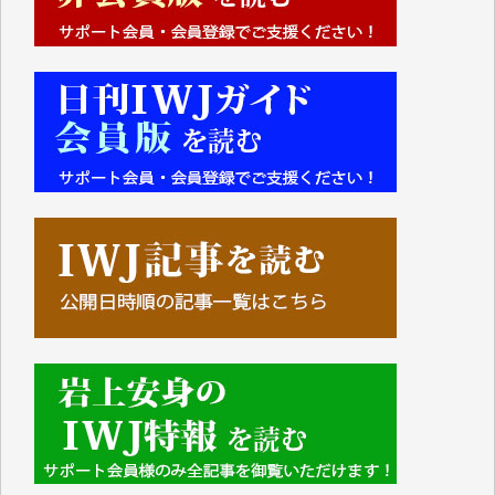
■■■■■■