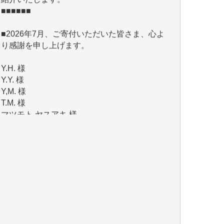
■2026年7月、ご寄付いただいた皆さま、心よ
り感謝を申し上げます。
Y.H. 様
Y.Y. 様
Y,M. 様
T.M. 様
マツモト ヤスアキ 様
マシオン 恵美香 様
岩井 祐子 様
吉村 隆子 様
新城 靖 様
青木 要 様
T.Y. 様
K.O. 様
Y.S. 様
Y.N. 様
y.m. 様
R.N. 様