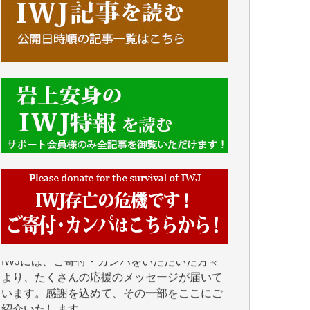
■■■■■■
IWJには、ご寄付・カンパをいただいた方々
より、たくさんの応援のメッセージが届いて
います。感謝を込めて、その一部をここにご
紹介いたします。
■■■■■■