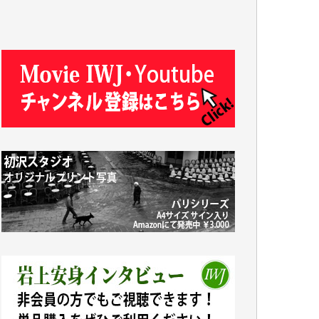
J.M. 様
T.N. 様
Y.T. 様
T.K. 様
ASAKO TAKAESU 様
マシオン恵美香 様
平野智生 様
山本賢二 様
吉住俊昭 様
徳山匡 様
金 盛起 様
塩川 晃平 様
松本益美 様
井出 隆太 様
及川昭男 様
岩井祐子 様
藤田英之 様
藤岡比左志 様
井出 隆太 様