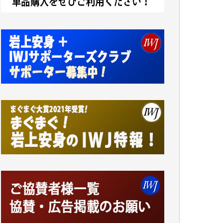
小池説夫 様
アオキカナメ 様
諸般の事情によりIWJ会費払えず今は非会員
です。市民側に立つ講演会にIWJのカメラマ
ンをよく拝見しております。コンテンツが失
われるのはあまりにもったいない。少しでも
お役立てください。（H.O.様）
今日、僅かですがカンパしました。（T.M.
様）
今日、僅かですがカンパしました。IWJの危
機を乗り切るには到底及ばない額ですが病気
の妻を抱えている私にとっては精一杯のカン
パです。
かねてよりIWJが発してきた膨大な取材記事
や解説記事、そして各界の方々とのインタビ
ューは大袈裟ではなく、極めて重要な知的財
産だと思っています。