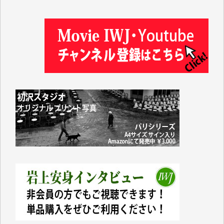
塩川 晃平 様
松本益美 様
井出 隆太 様
及川昭男 様
岩井祐子 様
藤田英之 様
藤岡比左志 様
井出 隆太 様
小池説夫 様
アオキカナメ 様
諸般の事情によりIWJ会費払えず今は非会員です。市
民側に立つ講演会にIWJのカメラマンをよく拝見して
おります。コンテンツが失われるのはあまりにもった
いない。少しでもお役立てください。（H.O.様）
今日、僅かですがカンパしました。（T.M.様）
今日、僅かですがカンパしました。IWJの危機を乗り
切るには到底及ばない額ですが病気の妻を抱えている