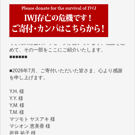
■■■■■■
IWJには、ご寄付・カンパをいただいた方々より、た
くさんの応援のメッセージが届いています。感謝を込
めて、その一部をここにご紹介いたします。
■■■■■■
■2026年7月、ご寄付いただいた皆さま、心より感謝
を申し上げます。
Y.H. 様
Y.Y. 様
Y,M. 様
T.M. 様
マツモト ヤスアキ 様
マシオン 恵美香 様
岩井 祐子 様
吉村 隆子 様