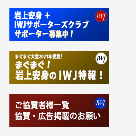
私にとっては精一杯のカンパです。
かねてよりIWJが発してきた膨大な取材記事や解説記
事、そして各界の方々とのインタビューは大袈裟では
なく、極めて重要な知的財産だと思っています。
Windows7の頃はIWJの動画もRealPlayerで録画でき
て、かなりの動画をDVDに焼きこんで保存していま
した。
しかし、それが出来なくなって以降はExcelなどを使
ってハイパーリンクを張り、重要と思われる記事にい
つでも簡単にアクセスできるようにして来ました。し
かし、それができるのもコンテンツがサーバーに保存
されているからこそのことであり、そのサーバーが使
えなくなってしまえば二度と視ることが出来なくなっ
てしまいます。
「何とかしなければ、何とかしてほしい。」と思いな
がらも前述した事情でどうにもならない自分の非力に
歯ぎしりするばかりです。（T.M.様）
いつもまともな報道、ありがとうございます。（新城