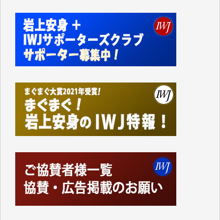
私にとっては精一杯のカンパです。
かねてよりIWJが発してきた膨大な取材記事や解説記
事、そして各界の方々とのインタビューは大袈裟では
なく、極めて重要な知的財産だと思っています。
Windows7の頃はIWJの動画もRealPlayerで録画でき
て、かなりの動画をDVDに焼きこんで保存していま
した。
しかし、それが出来なくなって以降はExcelなどを使
ってハイパーリンクを張り、重要と思われる記事にい
つでも簡単にアクセスできるようにして来ました。し
かし、それができるのもコンテンツがサーバーに保存
されているからこそのことであり、そのサーバーが使
えなくなってしまえば二度と視ることが出来なくなっ
てしまいます。
「何とかしなければ、何とかしてほしい。」と思いな
がらも前述した事情でどうにもならない自分の非力に
歯ぎしりするばかりです。（T.M.様）
いつもまともな報道、ありがとうございます。（新城