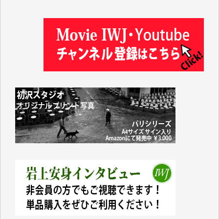
塩川 晃平 様
松本益美 様
井出 隆太 様
及川昭男 様
岩井祐子 様
藤田英之 様
藤岡比左志 様
井出 隆太 様
小池説夫 様
アオキカナメ 様
諸般の事情によりIWJ会費払えず今は非会員です。市
民側に立つ講演会にIWJのカメラマンをよく拝見して
おります。コンテンツが失われるのはあまりにもった
いない。少しでもお役立てください。（H.O.様）
今日、僅かですがカンパしました。（T.M.様）
今日、僅かですがカンパしました。IWJの危機を乗り
切るには到底及ばない額ですが病気の妻を抱えている