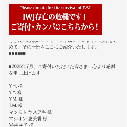
■■■■■■
IWJには、ご寄付・カンパをいただいた方々より、た
くさんの応援のメッセージが届いています。感謝を込
めて、その一部をここにご紹介いたします。
■■■■■■
■2026年7月、ご寄付いただいた皆さま、心より感謝
を申し上げます。
Y.H. 様
Y.Y. 様
Y,M. 様
T.M. 様
マツモト ヤスアキ 様
マシオン 恵美香 様
岩井 祐子 様
吉村 隆子 様