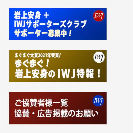
私にとっては精一杯のカンパです。
かねてよりIWJが発してきた膨大な取材記事や解説記
事、そして各界の方々とのインタビューは大袈裟では
なく、極めて重要な知的財産だと思っています。
Windows7の頃はIWJの動画もRealPlayerで録画でき
て、かなりの動画をDVDに焼きこんで保存していま
した。
しかし、それが出来なくなって以降はExcelなどを使
ってハイパーリンクを張り、重要と思われる記事にい
つでも簡単にアクセスできるようにして来ました。し
かし、それができるのもコンテンツがサーバーに保存
されているからこそのことであり、そのサーバーが使
えなくなってしまえば二度と視ることが出来なくなっ
てしまいます。
「何とかしなければ、何とかしてほしい。」と思いな
がらも前述した事情でどうにもならない自分の非力に
歯ぎしりするばかりです。（T.M.様）
いつもまともな報道、ありがとうございます。（新城