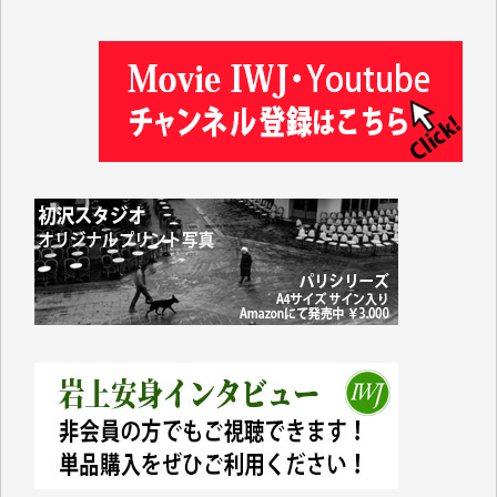
塩川 晃平 様
松本益美 様
井出 隆太 様
及川昭男 様
岩井祐子 様
藤田英之 様
藤岡比左志 様
井出 隆太 様
小池説夫 様
アオキカナメ 様
諸般の事情によりIWJ会費払えず今は非会員です。市
民側に立つ講演会にIWJのカメラマンをよく拝見して
おります。コンテンツが失われるのはあまりにもった
いない。少しでもお役立てください。（H.O.様）
今日、僅かですがカンパしました。（T.M.様）
今日、僅かですがカンパしました。IWJの危機を乗り
切るには到底及ばない額ですが病気の妻を抱えている