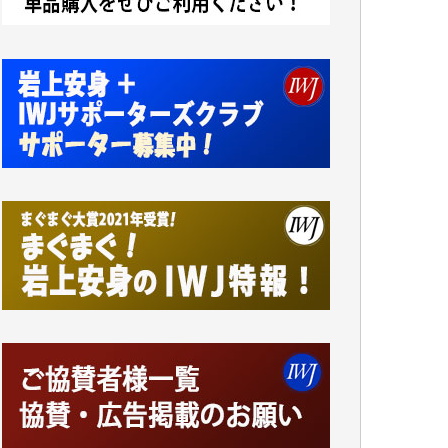
小池説夫 様
アオキカナメ 様
諸般の事情によりIWJ会費払えず今は非会員
です。市民側に立つ講演会にIWJのカメラマ
ンをよく拝見しております。コンテンツが失
われるのはあまりにもったいない。少しでも
お役立てください。（H.O.様）
今日、僅かですがカンパしました。（T.M.
様）
今日、僅かですがカンパしました。IWJの危
機を乗り切るには到底及ばない額ですが病気
の妻を抱えている私にとっては精一杯のカン
パです。
かねてよりIWJが発してきた膨大な取材記事
や解説記事、そして各界の方々とのインタビ
ューは大袈裟ではなく、極めて重要な知的財
産だと思っています。