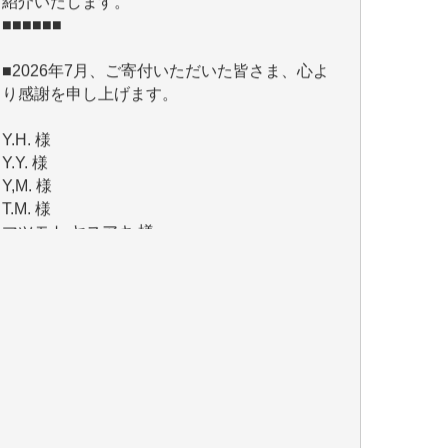
■2026年7月、ご寄付いただいた皆さま、心よ
り感謝を申し上げます。
Y.H. 様
Y.Y. 様
Y,M. 様
T.M. 様
マツモト ヤスアキ 様
マシオン 恵美香 様
岩井 祐子 様
吉村 隆子 様
新城 靖 様
青木 要 様
T.Y. 様
K.O. 様
Y.S. 様
Y.N. 様
y.m. 様
R.N. 様