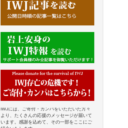
■■■■■■
IWJには、ご寄付・カンパをいただいた方々
より、たくさんの応援のメッセージが届いて
います。感謝を込めて、その一部をここにご
紹介いたします。
■■■■■■