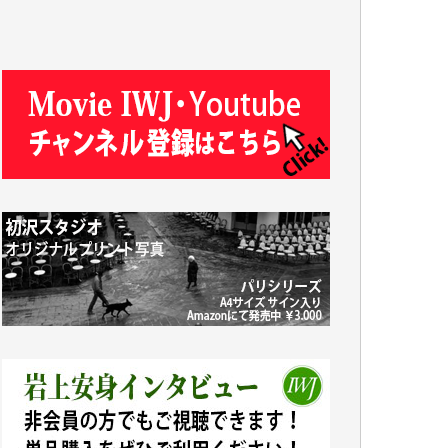
J.M. 様
T.N. 様
Y.T. 様
T.K. 様
ASAKO TAKAESU 様
マシオン恵美香 様
平野智生 様
山本賢二 様
吉住俊昭 様
徳山匡 様
金 盛起 様
塩川 晃平 様
松本益美 様
井出 隆太 様
及川昭男 様
岩井祐子 様
藤田英之 様
藤岡比左志 様
井出 隆太 様