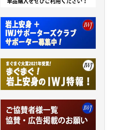
ンをよく拝見しております。コンテンツが失
われるのはあまりにもったいない。少しでも
お役立てください。（H.O.様）
今日、僅かですがカンパしました。（T.M.
様）
今日、僅かですがカンパしました。IWJの危
機を乗り切るには到底及ばない額ですが病気
の妻を抱えている私にとっては精一杯のカン
パです。
かねてよりIWJが発してきた膨大な取材記事
や解説記事、そして各界の方々とのインタビ
ューは大袈裟ではなく、極めて重要な知的財
産だと思っています。
Windows7の頃はIWJの動画もRealPlayerで録
画できて、かなりの動画をDVDに焼きこんで
保存していました。
しかし、それが出来なくなって以降はExcelな