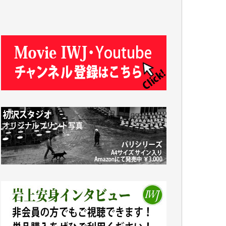
ASAKO TAKAESU 様
マシオン恵美香 様
平野智生 様
山本賢二 様
吉住俊昭 様
徳山匡 様
金 盛起 様
塩川 晃平 様
松本益美 様
井出 隆太 様
及川昭男 様
岩井祐子 様
藤田英之 様
藤岡比左志 様
井出 隆太 様
小池説夫 様
アオキカナメ 様
諸般の事情によりIWJ会費払えず今は非会員
です。市民側に立つ講演会にIWJのカメラマ