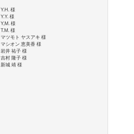
Y.Y. 様
Y,M. 様
T.M. 様
マツモト ヤスアキ 様
マシオン 恵美香 様
岩井 祐子 様
吉村 隆子 様
新城 靖 様
青木 要 様
T.Y. 様
K.O. 様
Y.S. 様
Y.N. 様
y.m. 様
R.N. 様
J.M. 様
T.N. 様
Y.T. 様
T.K. 様