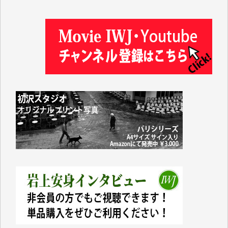
塩川 晃平 様
松本益美 様
井出 隆太 様
及川昭男 様
岩井祐子 様
藤田英之 様
藤岡比左志 様
井出 隆太 様
小池説夫 様
アオキカナメ 様
諸般の事情によりIWJ会費払えず今は非会員です。市
民側に立つ講演会にIWJのカメラマンをよく拝見して
おります。コンテンツが失われるのはあまりにもった
いない。少しでもお役立てください。（H.O.様）
今日、僅かですがカンパしました。（T.M.様）
今日、僅かですがカンパしました。IWJの危機を乗り