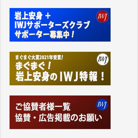
切るには到底及ばない額ですが病気の妻を抱えている
私にとっては精一杯のカンパです。
かねてよりIWJが発してきた膨大な取材記事や解説記
事、そして各界の方々とのインタビューは大袈裟では
なく、極めて重要な知的財産だと思っています。
Windows7の頃はIWJの動画もRealPlayerで録画でき
て、かなりの動画をDVDに焼きこんで保存していま
した。
しかし、それが出来なくなって以降はExcelなどを使
ってハイパーリンクを張り、重要と思われる記事にい
つでも簡単にアクセスできるようにして来ました。し
かし、それができるのもコンテンツがサーバーに保存
されているからこそのことであり、そのサーバーが使
えなくなってしまえば二度と視ることが出来なくなっ
てしまいます。
「何とかしなければ、何とかしてほしい。」と思いな
がらも前述した事情でどうにもならない自分の非力に
歯ぎしりするばかりです。（T.M.様）
いつもまともな報道、ありがとうございます。（新城