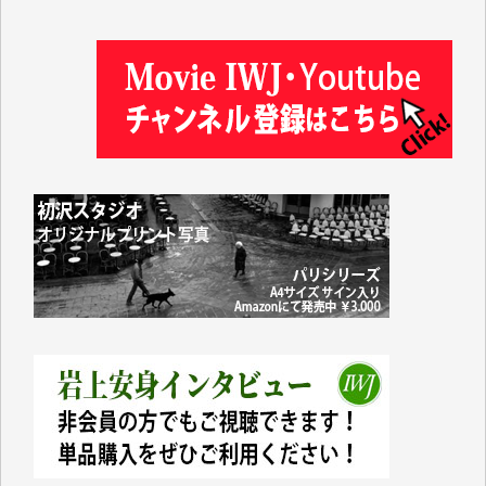
塩川 晃平 様
松本益美 様
井出 隆太 様
及川昭男 様
岩井祐子 様
藤田英之 様
藤岡比左志 様
井出 隆太 様
小池説夫 様
アオキカナメ 様
諸般の事情によりIWJ会費払えず今は非会員です。市
民側に立つ講演会にIWJのカメラマンをよく拝見して
おります。コンテンツが失われるのはあまりにもった
いない。少しでもお役立てください。（H.O.様）
今日、僅かですがカンパしました。（T.M.様）
今日、僅かですがカンパしました。IWJの危機を乗り