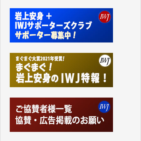
切るには到底及ばない額ですが病気の妻を抱えている
私にとっては精一杯のカンパです。
かねてよりIWJが発してきた膨大な取材記事や解説記
事、そして各界の方々とのインタビューは大袈裟では
なく、極めて重要な知的財産だと思っています。
Windows7の頃はIWJの動画もRealPlayerで録画でき
て、かなりの動画をDVDに焼きこんで保存していま
した。
しかし、それが出来なくなって以降はExcelなどを使
ってハイパーリンクを張り、重要と思われる記事にい
つでも簡単にアクセスできるようにして来ました。し
かし、それができるのもコンテンツがサーバーに保存
されているからこそのことであり、そのサーバーが使
えなくなってしまえば二度と視ることが出来なくなっ
てしまいます。
「何とかしなければ、何とかしてほしい。」と思いな
がらも前述した事情でどうにもならない自分の非力に
歯ぎしりするばかりです。（T.M.様）
いつもまともな報道、ありがとうございます。（新城