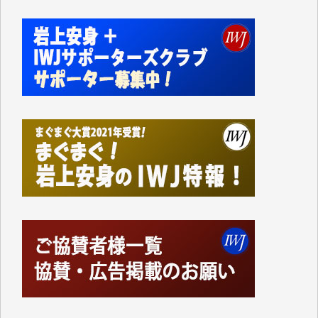
かねてよりIWJが発してきた膨大な取材記事や解説記
事、そして各界の方々とのインタビューは大袈裟では
なく、極めて重要な知的財産だと思っています。
Windows7の頃はIWJの動画もRealPlayerで録画でき
て、かなりの動画をDVDに焼きこんで保存していま
した。
しかし、それが出来なくなって以降はExcelなどを使
ってハイパーリンクを張り、重要と思われる記事にい
つでも簡単にアクセスできるようにして来ました。し
かし、それができるのもコンテンツがサーバーに保存
されているからこそのことであり、そのサーバーが使
えなくなってしまえば二度と視ることが出来なくなっ
てしまいます。
「何とかしなければ、何とかしてほしい。」と思いな
がらも前述した事情でどうにもならない自分の非力に
歯ぎしりするばかりです。（T.M.様）
いつもまともな報道、ありがとうございます。（新城
靖 様）