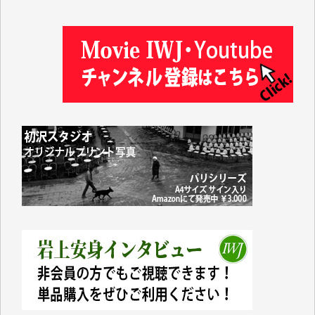
松本益美 様
井出 隆太 様
及川昭男 様
岩井祐子 様
藤田英之 様
藤岡比左志 様
井出 隆太 様
小池説夫 様
アオキカナメ 様
諸般の事情によりIWJ会費払えず今は非会員です。市
民側に立つ講演会にIWJのカメラマンをよく拝見して
おります。コンテンツが失われるのはあまりにもった
いない。少しでもお役立てください。（H.O.様）
今日、僅かですがカンパしました。（T.M.様）
今日、僅かですがカンパしました。IWJの危機を乗り
切るには到底及ばない額ですが病気の妻を抱えている
私にとっては精一杯のカンパです。