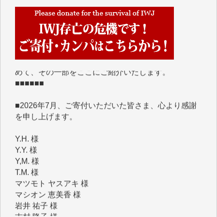
■■■■■■
IWJには、ご寄付・カンパをいただいた方々より、た
くさんの応援のメッセージが届いています。感謝を込
めて、その一部をここにご紹介いたします。
■■■■■■
■2026年7月、ご寄付いただいた皆さま、心より感謝
を申し上げます。
Y.H. 様
Y.Y. 様
Y,M. 様
T.M. 様
マツモト ヤスアキ 様
マシオン 恵美香 様
岩井 祐子 様
吉村 隆子 様
新城 靖 様