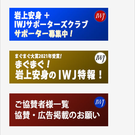
事、そして各界の方々とのインタビューは大袈裟では
なく、極めて重要な知的財産だと思っています。
Windows7の頃はIWJの動画もRealPlayerで録画でき
て、かなりの動画をDVDに焼きこんで保存していま
した。
しかし、それが出来なくなって以降はExcelなどを使
ってハイパーリンクを張り、重要と思われる記事にい
つでも簡単にアクセスできるようにして来ました。し
かし、それができるのもコンテンツがサーバーに保存
されているからこそのことであり、そのサーバーが使
えなくなってしまえば二度と視ることが出来なくなっ
てしまいます。
「何とかしなければ、何とかしてほしい。」と思いな
がらも前述した事情でどうにもならない自分の非力に
歯ぎしりするばかりです。（T.M.様）
いつもまともな報道、ありがとうございます。（新城
靖 様）