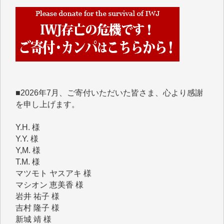
■■■■■■
IWJには、ご寄付・カンパをいただいた方々より、た
くさんの応援のメッセージが届いています。感謝を込
めて、その一部をここにご紹介いたします。
■■■■■■
■2026年7月、ご寄付いただいた皆さま、心より感謝
を申し上げます。
Y.H. 様
Y.Y. 様
Y,M. 様
T.M. 様
マツモト ヤスアキ 様
マシオン 恵美香 様
岩井 祐子 様
吉村 隆子 様
新城 靖 様
青木 要 様