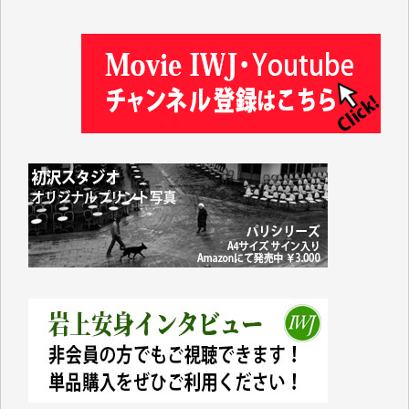
井出 隆太 様
及川昭男 様
岩井祐子 様
藤田英之 様
藤岡比左志 様
井出 隆太 様
小池説夫 様
アオキカナメ 様
諸般の事情によりIWJ会費払えず今は非会員です。市
民側に立つ講演会にIWJのカメラマンをよく拝見して
おります。コンテンツが失われるのはあまりにもった
いない。少しでもお役立てください。（H.O.様）
今日、僅かですがカンパしました。（T.M.様）
今日、僅かですがカンパしました。IWJの危機を乗り
切るには到底及ばない額ですが病気の妻を抱えている
私にとっては精一杯のカンパです。
かねてよりIWJが発してきた膨大な取材記事や解説記