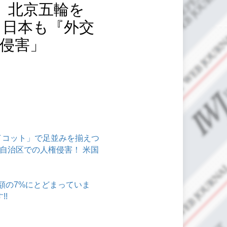
、北京五輪を
 日本も『外交
権侵害」
イコット」で足並みを揃えつ
ル自治区での人権侵害！ 米国
標額の7%にとどまっていま
!!