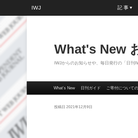
IWJ
記 事
What's Ne
IWJからのお知らせや、毎日発行の「日刊
What’s New
日刊ガイド
ご寄付について
メインコンテンツへ移動
サブコンテンツへ移動
メインメニュー
投稿日
2021年12月9日