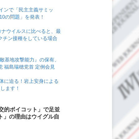
ラインで「民主主義サミッ
10の問題」を発表！
ロナウイルスに比べると、最
ワクチン接種をしている場合
『敵基地攻撃能力』の保有、
 福島瑞穂党首 定例会見
正体に迫る！岩上安身による
りします！
交的ボイコット」で足並
ット」の理由はウイグル自