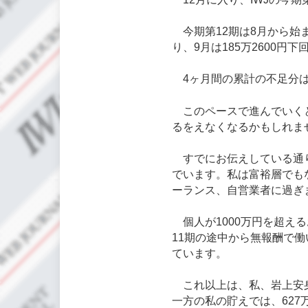
今期第12期は8月から始ま
り、9月は185万2600円下
4ヶ月間の累計の不足分は6
このペースで進んでいくと
るをえなくなるかもしれま
すでにお伝えしている通り
でいます。私は富裕層でも
ーランス、自営業者に過ぎ
個人が1000万円を超え
11期の途中から無報酬で
ています。
これ以上は、私、岩上安身
一方の私の貯えでは、627