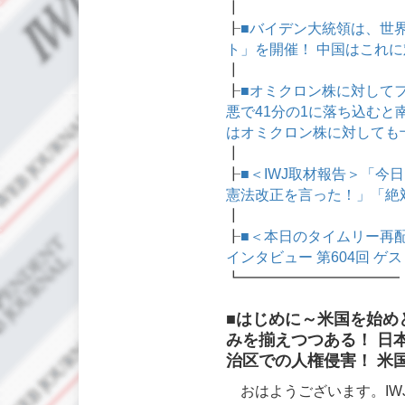
┃
┠
■バイデン大統領は、世界
ト」を開催！ 中国はこれ
┃
┠
■オミクロン株に対して
悪で41分の1に落ち込む
はオミクロン株に対しても
┃
┠
■＜IWJ取材報告＞「
憲法改正を言った！」「絶対
┃
┠
■＜本日のタイムリー再
インタビュー 第604回 
┗━━━━━━━━━━━
■はじめに～米国を始め
みを揃えつつある！ 日
治区での人権侵害！ 米
おはようございます。IW