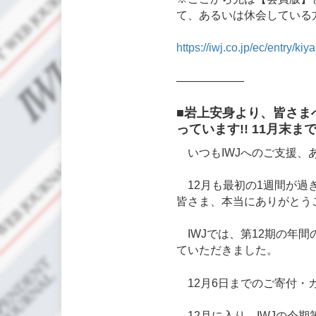
て、あるいは休会している
https://iwj.co.jp/ec/entry/ki
――――――
■岩上安身より、皆さまへ
っています!! 11月末
いつもIWJへのご支援、
12月も最初の1週間が過ぎ
皆さま、本当にありがとう
IWJでは、第12期の年間
ていただきました。
12月6日までのご寄付・
12月に入り、IWJの今期