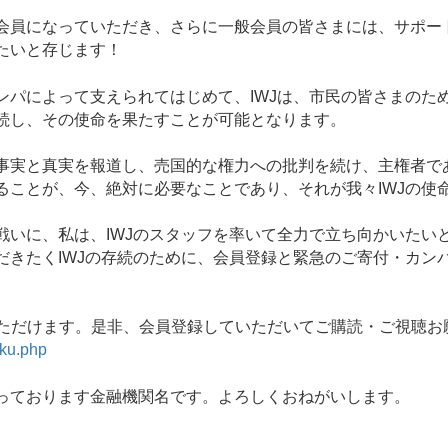
員になっていただき、さらに一般会員の皆さまには、サポー
たいと存じます！
パによって支えられてはじめて、IWJは、市民の皆さまのた
続し、その使命を果たすことが可能となります。
実と真実を報道し、売国的な権力への批判を続け、主権者で
ることが、今、絶対に必要なことであり、それが我々IWJの使
いに、私は、IWJのスタッフを率いて全力で立ち向かいたいと
だきたくIWJの存続のために、会員登録と緊急のご寄付・カン
。
いただけます。是非、会員登録していただいてご購読・ご視聴お
yaku.php
っております金融機関名です。よろしくおねがいします。