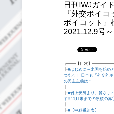
日刊IWJガ
『外交ボイコ
ボイコット』
2021.12.9号～
┏━━【目次】━━━━━
┠
■はじめに～米国を始め
つある！ 日本も「外交的ボ
の民主主義は？
┃
┠
■岩上安身より、皆さまへ
す!! 11月末までの累積の
┃
┠
■【中継番組表】