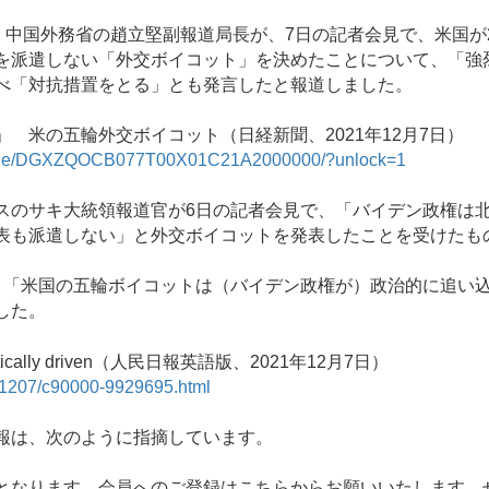
中国外務省の趙立堅副報道局長が、7日の記者会見で、米国が2
を派遣しない「外交ボイコット」を決めたことについて、「強
べ「対抗措置をとる」とも発言したと報道しました。
 米の五輪外交ボイコット（日経新聞、2021年12月7日）
article/DGXZQOCB077T00X01C21A2000000/?unlock=1
のサキ大統領報道官が6日の記者会見で、「バイデン政権は
表も派遣しない」と外交ボイコットを発表したことを受けたも
「米国の五輪ボイコットは（バイデン政権が）政治的に追い
した。
 politically driven（人民日報英語版、2021年12月7日）
1/1207/c90000-9929695.html
報は、次のように指摘しています。
となります。会員へのご登録はこちらからお願いいたします。