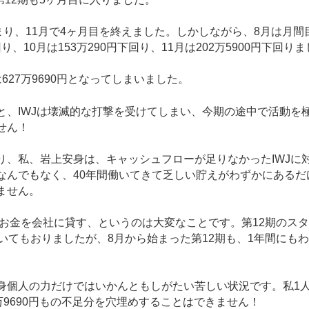
り、11月で4ヶ月目を終えました。しかしながら、8月は月間目
回り、10月は153万290円下回り、11月は202万5900円下回り
27万9690円となってしまいました。
、IWJは壊滅的な打撃を受けてしまい、今期の途中で活動を
せん！
、私、岩上安身は、キャッシュフローが足りなかったIWJに対
なんでもなく、40年間働いてきて乏しい貯えがわずかにあるだ
ません。
るお金を会社に貸す、というのは大変なことです。第12期のス
働いてもおりましたが、8月から始まった第12期も、1年間にも
個人の力だけではいかんともしがたい苦しい状況です。私1
万9690円もの不足分を穴埋めすることはできません！