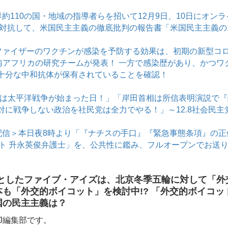
約110の国・地域の指導者らを招いて12月9日、10日にオン
に対抗して、米国民主主義の徹底批判の報告書「米国民主主義の
ファイザーのワクチンが感染を予防する効果は、初期の新型コ
と南アフリカの研究チームが発表！ 一方で感染歴があり、かつ
十分な中和抗体が保有されていることを確認！
今日は太平洋戦争が始まった日！」「岸田首相は所信表明演説で
に戦争しない政治を社民党は全力でやる！」～12.8社会民主党
配信＞本日夜8時より「『ナチスの手口』『緊急事態条項』の
ゲスト 升永英俊弁護士」を、公共性に鑑み、フルオープンでお送
としたファイブ・アイズは、北京冬季五輪に対して「外
本も「外交的ボイコット」を検討中!? 「外交的ボイコ
国の民主主義は？
J編集部です。