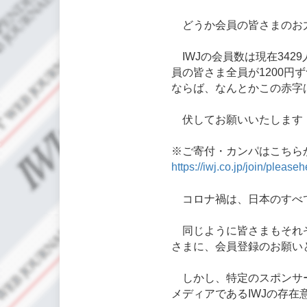
どうか会員の皆さまのお力
IWJの会員数は現在342
員の皆さま全員が1200円
ならば、なんとかこの赤字
伏してお願いいたします！
※ご寄付・カンパはこちら
https://iwj.co.jp/join/please
コロナ禍は、日本のすべて
同じように皆さまもそれぞ
さまに、会員登録のお願い
しかし、特定のスポンサー
メディアであるIWJの存在