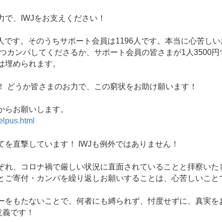
で、IWJをお支えください！
9人です。そのうちサポート会員は1196人です。本当に心苦し
ずつカンパしてくださるか、サポート会員の皆さまが1人3500
は埋められます。
 どうか皆さまのお力で、この窮状をお助け願います！
からお願いします。
helpus.html
を直撃しています！ IWJも例外ではありません！
れ、コロナ禍で厳しい状況に直面されていることと拝察いた
とご寄付・カンパを繰り返しお願いすることは、心苦しいこと
をもたないことで、何者にも縛られず、忖度せずに、真実を
意義です！