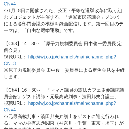
CN=4
※1月18日に開催された、公正・平等な選挙改革に取り組
むプロジェクトが主催する、「選挙市民審議会」メンバー
による各部門会議の模様を録画配信します。第一回目のテ
ーマは、「自由な選挙運動」です。
【Ch3】14：30～「原子力規制委員会 田中俊一委員長 定
例会見」
視聴URL：
http://iwj.co.jp/channels/main/channel.php?
CN=3
※原子力規制委員会 田中俊一委員長による定例会見を中継
します。
【Ch4】16：30～「『ママと議員の憲法カフェ＠参議院議
員会館』ゲスト講師・元最高裁判事・濱田邦夫弁護士」
視聴URL：
http://iwj.co.jp/channels/main/channel.php?
CN=4
※元最高裁判事・濱田邦夫弁護士をゲストに迎え行われ
る、ママの会有志@関東（神奈川・千葉・東京・埼玉）が