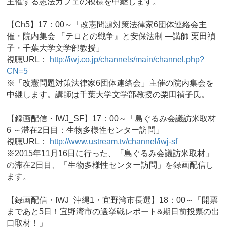
主催する憲法カフェの模様を中継します。
【Ch5】17：00～「改憲問題対策法律家6団体連絡会主
催・院内集会 『テロとの戦争』と安保法制 ―講師 栗田禎
子・千葉大学文学部教授」
視聴URL：
http://iwj.co.jp/channels/main/channel.php?
CN=5
※「改憲問題対策法律家6団体連絡会」主催の院内集会を
中継します。講師は千葉大学文学部教授の栗田禎子氏。
【録画配信・IWJ_SF】17：00～「島ぐるみ会議訪米取材
6 ～滞在2日目：生物多様性センター訪問」
視聴URL：
http://www.ustream.tv/channel/iwj-sf
※2015年11月16日に行った、「島ぐるみ会議訪米取材」
の滞在2日目、「生物多様性センター訪問」を録画配信し
ます。
【録画配信・IWJ_沖縄1・宜野湾市長選】18：00～「開票
まであと5日！宜野湾市の選挙戦レポート&期日前投票の出
口取材！」