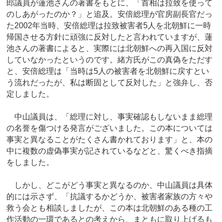
郎議員が蓮池さんの著書をもとに、「首相は拉致を使って
のしあがったのか？」と追及。安倍総理が官房副長官だっ
た2002年当時、安倍総理は拉致被害者5人を北朝鮮に一時
帰国させる方針に頑強に反対したと言われていますが、蓮
池さんの著書によると、実際には北朝鮮への再入国に反対
していなかったというのです。緒方氏がこの真偽をただす
と、安倍総理は「当時は5人の被害者を北朝鮮に戻すとい
う流れだったが、私は断固として反対した」と強弁し、否
定しました。
中山議員は、「総理に対し、事実確認もしないまま総理
の名誉を傷つける発言がございました。この本については
事実と異なることがたくさん書かれております」と、本の
中に複数の虚偽事実が記されているなどと、驚くべき指摘
をしました。
しかし、どこがどう事実と異なるのか、中山議員は具体
的には示さず、「抗議するかどうか、被害者家族の方々や
救う会とも相談しましたが、この本は北朝鮮のある種の工
作活動の一環であるとの考えから、まともに取り上げるも