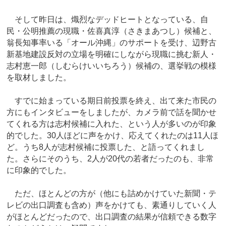
そして昨日は、熾烈なデッドヒートとなっている、自
民・公明推薦の現職・佐喜真淳（さきまあつし）候補と、
翁長知事率いる「オール沖縄」のサポートを受け、辺野古
新基地建設反対の立場を明確にしながら現職に挑む新人・
志村恵一郎（しむらけいいちろう）候補の、選挙戦の模様
を取材しました。
すでに始まっている期日前投票を終え、出て来た市民の
方にもインタビューをしましたが、カメラ前で話を聞かせ
てくれる方は志村候補に入れた、という人が多いのが印象
的でした。30人ほどに声をかけ、応えてくれたのは11人ほ
ど。うち8人が志村候補に投票した、と語ってくれまし
た。さらにそのうち、2人が20代の若者だったのも、非常
に印象的でした。
ただ、ほとんどの方が（他にも詰めかけていた新聞・テ
レビの出口調査も含め）声をかけても、素通りしていく人
がほとんどだったので、出口調査の結果が信頼できる数字