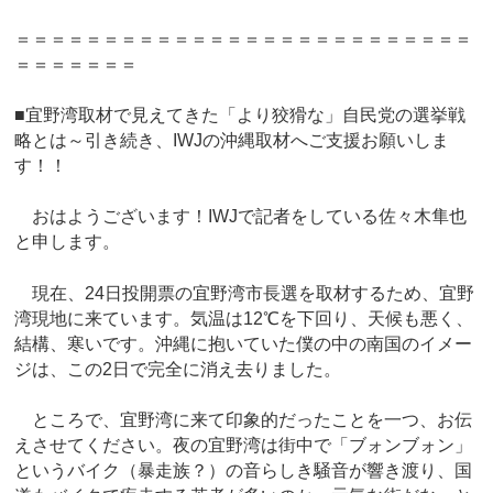
＝＝＝＝＝＝＝＝＝＝＝＝＝＝＝＝＝＝＝＝＝＝＝＝＝＝
＝＝＝＝＝＝＝
■宜野湾取材で見えてきた「より狡猾な」自民党の選挙戦
略とは～引き続き、IWJの沖縄取材へご支援お願いしま
す！！
おはようございます！IWJで記者をしている佐々木隼也
と申します。
現在、24日投開票の宜野湾市長選を取材するため、宜野
湾現地に来ています。気温は12℃を下回り、天候も悪く、
結構、寒いです。沖縄に抱いていた僕の中の南国のイメー
ジは、この2日で完全に消え去りました。
ところで、宜野湾に来て印象的だったことを一つ、お伝
えさせてください。夜の宜野湾は街中で「ブォンブォン」
というバイク（暴走族？）の音らしき騒音が響き渡り、国