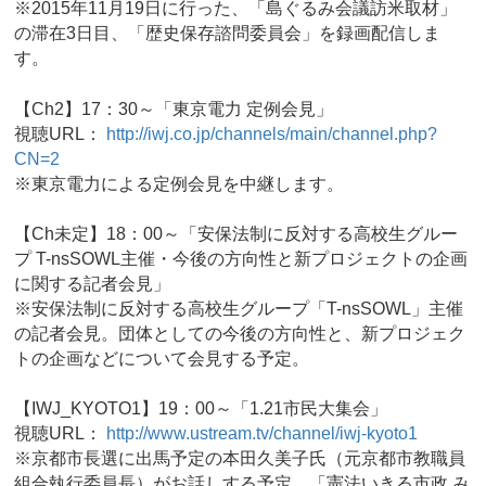
※2015年11月19日に行った、「島ぐるみ会議訪米取材」
の滞在3日目、「歴史保存諮問委員会」を録画配信しま
す。
【Ch2】17：30～「東京電力 定例会見」
視聴URL：
http://iwj.co.jp/channels/main/channel.php?
CN=2
※東京電力による定例会見を中継します。
【Ch未定】18：00～「安保法制に反対する高校生グルー
プ T-nsSOWL主催・今後の方向性と新プロジェクトの企画
に関する記者会見」
※安保法制に反対する高校生グループ「T-nsSOWL」主催
の記者会見。団体としての今後の方向性と、新プロジェク
トの企画などについて会見する予定。
【IWJ_KYOTO1】19：00～「1.21市民大集会」
視聴URL：
http://www.ustream.tv/channel/iwj-kyoto1
※京都市長選に出馬予定の本田久美子氏（元京都市教職員
組合執行委員長）がお話しする予定。「憲法いきる市政 み