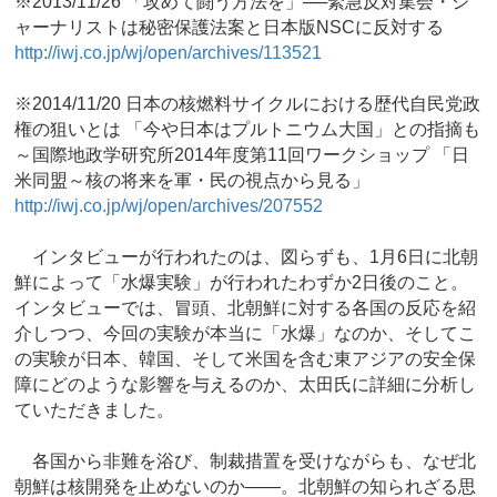
※2013/11/26 「攻めて闘う方法を」──緊急反対集会・ジ
ャーナリストは秘密保護法案と日本版NSCに反対する
http://iwj.co.jp/wj/open/archives/113521
※2014/11/20 日本の核燃料サイクルにおける歴代自民党政
権の狙いとは 「今や日本はプルトニウム大国」との指摘も
～国際地政学研究所2014年度第11回ワークショップ 「日
米同盟～核の将来を軍・民の視点から見る」
http://iwj.co.jp/wj/open/archives/207552
インタビューが行われたのは、図らずも、1月6日に北朝
鮮によって「水爆実験」が行われたわずか2日後のこと。
インタビューでは、冒頭、北朝鮮に対する各国の反応を紹
介しつつ、今回の実験が本当に「水爆」なのか、そしてこ
の実験が日本、韓国、そして米国を含む東アジアの安全保
障にどのような影響を与えるのか、太田氏に詳細に分析し
ていただきました。
各国から非難を浴び、制裁措置を受けながらも、なぜ北
朝鮮は核開発を止めないのか――。北朝鮮の知られざる思