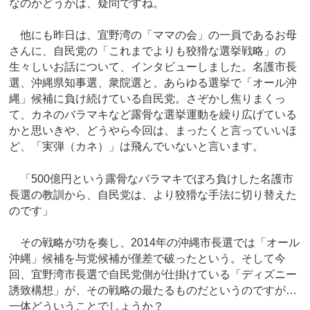
なのかどうかは、疑問ですね。
他にも昨日は、宜野湾の「ママの会」の一員であるお母
さんに、自民党の「これまでよりも狡猾な選挙戦略」の
生々しいお話について、インタビューしました。名護市長
選、沖縄県知事選、衆院選と、あらゆる選挙で「オール沖
縄」候補に負け続けている自民党。さぞかし焦りまくっ
て、カネのバラマキなど露骨な選挙運動を繰り広げている
かと思いきや、どうやら今回は、まったくと言っていいほ
ど、「実弾（カネ）」は飛んでいないと言います。
「500億円という露骨なバラマキでぼろ負けした名護市
長選の教訓から、自民党は、より狡猾な手法に切り替えた
のです」
その戦略が功を奏し、2014年の沖縄市長選では「オール
沖縄」候補を与党候補が僅差で破ったという。そして今
回、宜野湾市長選で自民党側が仕掛けている「ディズニー
誘致構想」が、その戦略の最たるものだというのですが…
一体どういうことでしょうか？