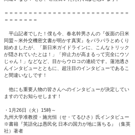
＝＝＝＝＝＝＝＝＝＝＝＝＝＝＝＝＝＝＝＝＝＝＝＝＝＝
＝＝＝＝＝＝＝
平山記者でした！僕も今、春名幹男さんの『仮面の日米
同盟～米外交機密文書が明かす真実』をパラパラとめくり
始めましたが、「新日米ガイドラインに、こんなトリック
が隠されていたとは！」「抑止力が高まるって完全にウソ
じゃん！」などなど、目からウロコの連続です。蓮池透さ
んインタビューとともに、超注目のインタビューであるこ
と間違いなしです！
他にも重要人物の皆さんへのインタビューが決定してい
ますのでお知らせします！
・1月26日（火）15時～
九州大学准教授・施光恒（せ・てるひさ）氏インタビュー
※書籍『英語化は愚民化 日本の国力が地に落ちる』（集英
社）著者