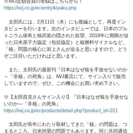
※IWJ定額会員の登録はこちらから！
https://iwj.co.jp/ec/entry/kiyaku.php
太田氏には、2月11日（木）にも後編として、再度イン
タビューを行います。次のインタビューでは、日本のプル
トニウム保有と核武装の隠された欲望、2018年に期限が迫
った日米原子力協定（包括協定）と核燃料サイクルなど、
「核」問題の核心に岩上さんが迫ると思いますので、どう
ぞご注目いただければと思います。
また、太田氏の最新刊『日本はなぜ核を手放せないのか
～「非核」の死角』は、IWJ書店にて、サイン入りで販売
していますので、ぜひ、この機会にお買い求め下さい。
※【太田昌克さんサイン入り!】『日本はなぜ核を手放せな
いのか―「非核」の死角』
https://iwj.co.jp/ec/products/detail.php?product_id=201
太田氏が長年にわたり取材してきた「核」の問題は、つ
まるところ、日米同盟の問題でもあります。同じ共同通信