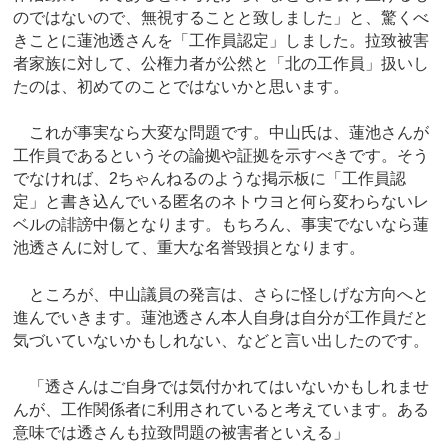
のではないので、無視することと致しました」と、驚くべ
きことに蓮池透さんを「工作員認定」しました。拉致被害
者家族に対して、公権力者が公然と「北の工作員」扱いし
たのは、初めてのことではないかと思います。
これが事実なら大変な問題です。中山氏は、蓮池さんが
工作員であるというその論拠や証拠を示すべきです。そう
でなければ、2ちゃんねるのような掲示板に「工作員認
定」と書き込んでいる匿名のネトウヨと何ら変わらないレ
ベルの誹謗中傷となります。もちろん、事実でないなら蓮
池透さんに対して、重大な名誉毀損となります。
ところが、中山議員の発言は、さらに怪しげな方向へと
進んでいきます。蓮池透さん本人自身は自分が工作員だと
気づいていないかもしれない、などと言い出したのです。
「透さんはご自身では気付かれてはいないかもしれませ
んが、工作関係者に利用されていると考えています。ある
意味では透さんも拉致問題の被害者といえる」