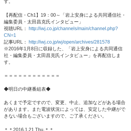
す。
【再配信・Ch1】19：00～「岩上安身による共同通信社・
編集委員・太田昌克氏インタビュー」
視聴URL：
http://iwj.co.jp/channels/main/channel.php?
CN=1
記事URL：
http://iwj.co.jp/wj/open/archives/281578
※2016年1月8日に収録した、「岩上安身による共同通信
社・編集委員・太田昌克氏インタビュー」を再配信しま
す。
＝＝＝＝＝＝＝＝＝＝＝＝
◆明日の中継番組表◆
あくまで予定ですので、変更、中止、追加などがある場合
があります。また電波状況によっては、安定した中継がで
きない場合もございますので、ご了承ください。
＊＊2016.1.21 Thu.＊＊