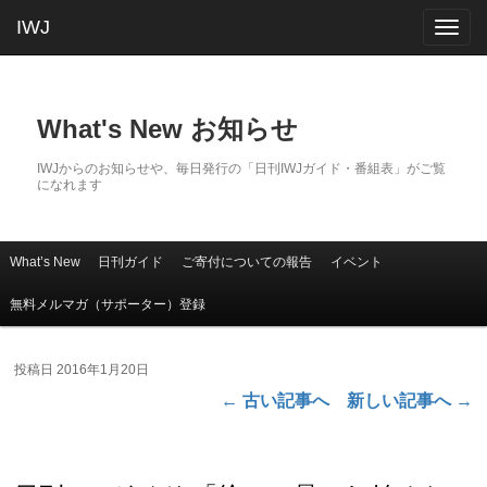
IWJ
Togg
navig
What's New お知らせ
IWJからのお知らせや、毎日発行の「日刊IWJガイド・番組表」がご覧
になれます
What’s New
日刊ガイド
ご寄付についての報告
イベント
メインコンテンツへ移動
サブコンテンツへ移動
メインメニュー
無料メルマガ（サポーター）登録
投稿日
2016年1月20日
←
古い記事へ
新しい記事へ
→
投稿ナビゲーション