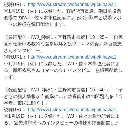
視聴URL：
http://www.ustream.tv/channel/iwj-okinawa1
※1月19日（火）に収録した、宜野湾市長選、期日前投票
会場でのIWJ・佐々木隼也記者による出口取材と現場レポ
ートの模様を録画配信します。
【録画配信・IWJ_沖縄1・宜野湾市長選】18：25～「自民
党が仕掛ける狡猾な選挙戦略とは!?『ママの会』新垣依恵
さんインタビュー」
視聴URL：
http://www.ustream.tv/channel/iwj-okinawa1
※1月19日（火）に収録した、IWJ・佐々木隼也記者によ
る、新垣依恵さん（ママの会）インタビューを録画配信し
ます。
【録画配信・IWJ_沖縄1・宜野湾市長選】19：40～「『子
どもの個人情報が自衛隊に…』佐喜眞市政の問題点を『当
事者』市民に聞く！」
視聴URL：
http://www.ustream.tv/channel/iwj-okinawa1
※1月19日（火）に収録した、IWJ・佐々木隼也記者によ
る、 宜野湾市民へのインタビューの模様を録画配信しま