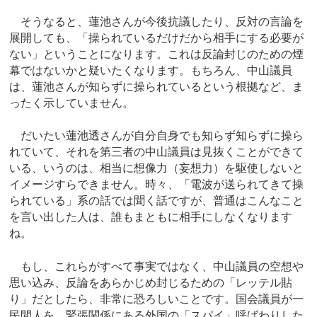
そうなると、蓮池さんが今後抗議したり、反対の言論を
展開しても、「操られているだけだから相手にする必要が
ない」ということになります。これは反論封じのための煙
幕ではないかと疑いたくなります。もちろん、中山議員
は、蓮池さんが知らずに操られているという根拠など、ま
ったく示していません。
だいたい蓮池透さんが自分自身でも知らず知らずに操ら
れていて、それを第三者の中山議員は見抜くことができて
いる、いうのは、相当に想像力（妄想力）を駆使しないと
イメージすらできません。時々、「電波が送られてきて操
られている」系の話では聞く話ですが、普通はこんなこと
を言い出した人は、誰もまともに相手にしなくなります
ね。
もし、これらがすべて事実ではなく、中山議員の空想や
思い込み、反論をあらかじめ封じるための「レッテル貼
り」だとしたら、非常に恐ろしいことです。国会議員が一
民間人を、緊張関係にある外国の「スパイ」呼ばわりした