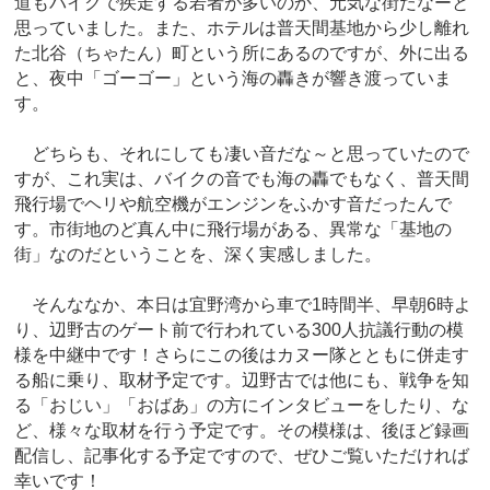
道もバイクで疾走する若者が多いのか、元気な街だなーと
思っていました。また、ホテルは普天間基地から少し離れ
た北谷（ちゃたん）町という所にあるのですが、外に出る
と、夜中「ゴーゴー」という海の轟きが響き渡っていま
す。
どちらも、それにしても凄い音だな～と思っていたので
すが、これ実は、バイクの音でも海の轟でもなく、普天間
飛行場でヘリや航空機がエンジンをふかす音だったんで
す。市街地のど真ん中に飛行場がある、異常な「基地の
街」なのだということを、深く実感しました。
そんななか、本日は宜野湾から車で1時間半、早朝6時よ
り、辺野古のゲート前で行われている300人抗議行動の模
様を中継中です！さらにこの後はカヌー隊とともに併走す
る船に乗り、取材予定です。辺野古では他にも、戦争を知
る「おじい」「おばあ」の方にインタビューをしたり、な
ど、様々な取材を行う予定です。その模様は、後ほど録画
配信し、記事化する予定ですので、ぜひご覧いただければ
幸いです！