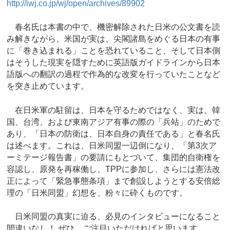
http://iwj.co.jp/wj/open/archives/89902
春名氏は本書の中で、機密解除された日米の公文書を読
み解きながら、米国が実は、尖閣諸島をめぐる日本の有事
に「巻き込まれる」ことを恐れていること、そして日本側
はそうした現実を隠すために英語版ガイドラインから日本
語版への翻訳の過程で作為的な改変を行っていたことなど
を突き止めています。
在日米軍の駐留は、日本を守るためではなく、実は、韓
国、台湾、および東南アジア有事の際の「兵站」のためで
あり、「日本の防衛は、日本自身の責任である」と春名氏
は述べます。これは、日米同盟一辺倒になり、「第3次ア
ーミテージ報告書」の要請にもとづいて、集団的自衛権を
容認し、原発を再稼働し、TPPに参加し、さらには憲法改
正によって「緊急事態条項」まで創設しようとする安倍総
理の「日米同盟」幻想を、粉々に砕くものです。
日米同盟の真実に迫る、必見のインタビューになること
間違いなし！ ぜひ、ご注目いただければと思います。