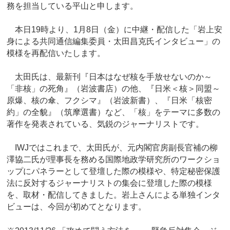
務を担当している平山と申します。
本日19時より、1月8日（金）に中継・配信した「岩上安
身による共同通信編集委員・太田昌克氏インタビュー」の
模様を再配信いたします。
太田氏は、最新刊『日本はなぜ核を手放せないのか～
「非核」の死角』（岩波書店）の他、『日米＜核＞同盟～
原爆、核の傘、フクシマ』（岩波新書）、『日米「核密
約」の全貌』（筑摩選書）など、「核」をテーマに多数の
著作を発表されている、気鋭のジャーナリストです。
IWJではこれまで、太田氏が、元内閣官房副長官補の柳
澤協二氏が理事長を務める国際地政学研究所のワークショ
ップにパネラーとして登壇した際の模様や、特定秘密保護
法に反対するジャーナリストの集会に登壇した際の模様
を、取材・配信してきました。岩上さんによる単独インタ
ビューは、今回が初めてとなります。