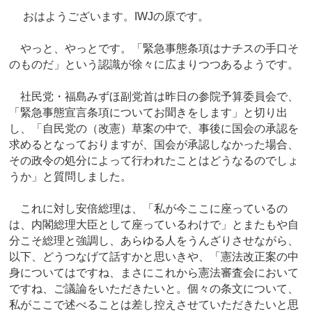
おはようございます。IWJの原です。
やっと、やっとです。「緊急事態条項はナチスの手口そ
のものだ」という認識が徐々に広まりつつあるようです。
社民党・福島みずほ副党首は昨日の参院予算委員会で、
「緊急事態宣言条項についてお聞きをします」と切り出
し、「自民党の（改憲）草案の中で、事後に国会の承認を
求めるとなっておりますが、国会が承認しなかった場合、
その政令の処分によって行われたことはどうなるのでしょ
うか」と質問しました。
これに対し安倍総理は、「私が今ここに座っているの
は、内閣総理大臣として座っているわけで」とまたもや自
分こそ総理と強調し、あらゆる人をうんざりさせながら、
以下、どうつなげて話すかと思いきや、「憲法改正案の中
身についてはですね、まさにこれから憲法審査会において
ですね、ご議論をいただきたいと。個々の条文について、
私がここで述べることは差し控えさせていただきたいと思