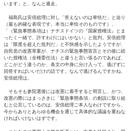
います」と、なんと遁走。
福島氏は安倍総理に対し「答えないのは卑怯だ」と迫り
（最も的確な表現です。本当に卑怯そのものです）、
「（緊急事態条項は）ナチスドイツの『国家授権法』とま
ったく一緒で、許すわけにはいかない」と批判。安倍総理
は「限度を超えた批判だ」と不快感を示したようですが、
自民党の改憲草案が、ナチスの緊急事態宣言とその後に続
いた授権法（全権委任法）と違うと言い張るのであれば、
どこがどう違うのか、条文の中身に分け入って、逃げずに
回答すればいいだけの話です。なんで逃げるんですかね、
安倍総理は。
そもそも参院選後には改憲に着手すると明言し、かつ、
改憲の際にはまっさきに「緊急事態条項」の創設に取り組
むと公言しているのは、安倍総理ご本人なわけですから、
今からありとあらゆる機会を通じて具体的な議論を重ねな
ければいけないはずです。