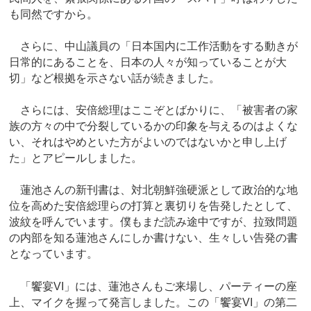
も同然ですから。
さらに、中山議員の「日本国内に工作活動をする動きが
日常的にあることを、日本の人々が知っていることが大
切」など根拠を示さない話が続きました。
さらには、安倍総理はここぞとばかりに、「被害者の家
族の方々の中で分裂しているかの印象を与えるのはよくな
い、それはやめといた方がよいのではないかと申し上げ
た」とアピールしました。
蓮池さんの新刊書は、対北朝鮮強硬派として政治的な地
位を高めた安倍総理らの打算と裏切りを告発したとして、
波紋を呼んでいます。僕もまだ読み途中ですが、拉致問題
の内部を知る蓮池さんにしか書けない、生々しい告発の書
となっています。
「饗宴VI」には、蓮池さんもご来場し、パーティーの座
上、マイクを握って発言しました。この「饗宴VI」の第二