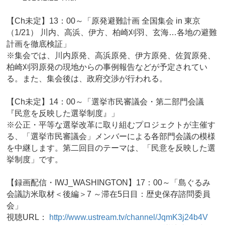
【Ch未定】13：00～「原発避難計画 全国集会 in 東京
（1/21） 川内、高浜、伊方、柏崎刈羽、玄海…各地の避難
計画を徹底検証」
※集会では、川内原発、高浜原発、伊方原発、佐賀原発、
柏崎刈羽原発の現地からの事例報告などが予定されてい
る。また、集会後は、政府交渉が行われる。
【Ch未定】14：00～「選挙市民審議会・第二部門会議
『民意を反映した選挙制度』」
※公正・平等な選挙改革に取り組むプロジェクトが主催す
る、「選挙市民審議会」メンバーによる各部門会議の模様
を中継します。第二回目のテーマは、「民意を反映した選
挙制度」です。
【録画配信・IWJ_WASHINGTON】17：00～「島ぐるみ
会議訪米取材＜後編＞7 ～滞在5日目：歴史保存諮問委員
会」
視聴URL：
http://www.ustream.tv/channel/JqmK3j24b4V