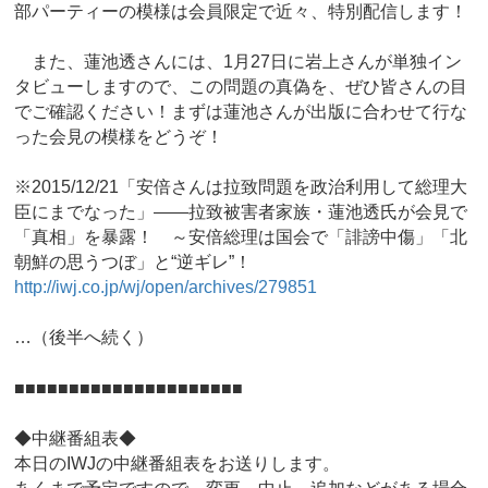
部パーティーの模様は会員限定で近々、特別配信します！
また、蓮池透さんには、1月27日に岩上さんが単独イン
タビューしますので、この問題の真偽を、ぜひ皆さんの目
でご確認ください！まずは蓮池さんが出版に合わせて行な
った会見の模様をどうぞ！
※2015/12/21「安倍さんは拉致問題を政治利用して総理大
臣にまでなった」――拉致被害者家族・蓮池透氏が会見で
「真相」を暴露！ ～安倍総理は国会で「誹謗中傷」「北
朝鮮の思うつぼ」と“逆ギレ”！
http://iwj.co.jp/wj/open/archives/279851
…（後半へ続く）
■■■■■■■■■■■■■■■■■■■■■
◆中継番組表◆
本日のIWJの中継番組表をお送りします。