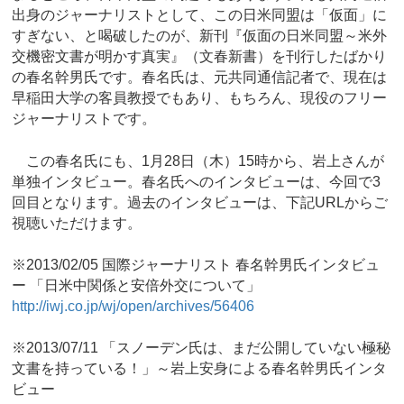
出身のジャーナリストとして、この日米同盟は「仮面」に
すぎない、と喝破したのが、新刊『仮面の日米同盟～米外
交機密文書が明かす真実』（文春新書）を刊行したばかり
の春名幹男氏です。春名氏は、元共同通信記者で、現在は
早稲田大学の客員教授でもあり、もちろん、現役のフリー
ジャーナリストです。
この春名氏にも、1月28日（木）15時から、岩上さんが
単独インタビュー。春名氏へのインタビューは、今回で3
回目となります。過去のインタビューは、下記URLからご
視聴いただけます。
※2013/02/05 国際ジャーナリスト 春名幹男氏インタビュ
ー 「日米中関係と安倍外交について」
http://iwj.co.jp/wj/open/archives/56406
※2013/07/11 「スノーデン氏は、まだ公開していない極秘
文書を持っている！」～岩上安身による春名幹男氏インタ
ビュー