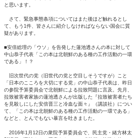
と思います。
さて、緊急事態条項についてはまた後ほど触れるとし
て、もう1件、皆さんに紹介しなければならない国会に質
疑があります。
■安倍総理の「ウソ」を告発した蓮池透さんの本に対して
中山恭子代表「この本は北朝鮮のある種の工作活動の一環
である」！？
旧次世代の党（旧世代の党と空目しそうですが）こと
「日本のこころを大切にする党」の中山恭子代表は、昨日
の参院予算委員会で北朝鮮による拉致問題に言及。先月、
拉致被害者家族の蓮池透さんが出版した『拉致被害者たち
を見殺しにした安倍晋三と冷血な面々』（講談社）につい
て、「この本は北朝鮮のある種の工作活動の一環である」
などと、とんでもない暴言を吐きました。
2016年1月12日の衆院予算委員会で、民主党・緒方林太