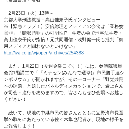
・2月23日（火）13時～
京都大学刑法教授・高山佳奈子氏インタビュー
※【緊急アップ！】安倍総理とメディアの会食は「業務妨
害罪」「贈収賄罪」の可能性!? 学者の会で刑事法学者・
高山佳奈子氏が指摘！元共同通信・浅野健一氏も批判「御
用メディアと闘わないといけない」
http://iwj.co.jp/wj/open/archives/254388
また、1月22日（今週金曜日です！）には、参議院議員
会館1階講堂で「『ミナセン(みんなで選挙)』市民勝手連シ
ンポジウム」が開かれますが、その一コーナー「野党共闘
への課題」と題したパネルディスカッションで、岩上さん
が司会・進行を務めますので、皆さんもぜひ会場へお越し
ください！
続いて、現地の中継市民の皆さんとともに宜野湾市長選
挙の取材にあたっている佐々木隼也記者が、現地の様子を
ご報告します！