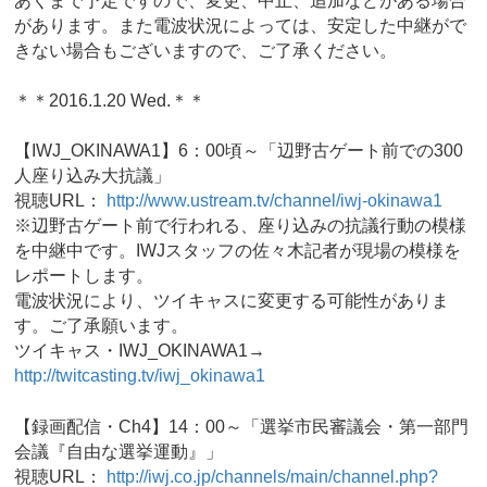
あくまで予定ですので、変更、中止、追加などがある場合
があります。また電波状況によっては、安定した中継がで
きない場合もございますので、ご了承ください。
＊＊2016.1.20 Wed.＊＊
【IWJ_OKINAWA1】6：00頃～「辺野古ゲート前での300
人座り込み大抗議」
視聴URL：
http://www.ustream.tv/channel/iwj-okinawa1
※辺野古ゲート前で行われる、座り込みの抗議行動の模様
を中継中です。IWJスタッフの佐々木記者が現場の模様を
レポートします。
電波状況により、ツイキャスに変更する可能性がありま
す。ご了承願います。
ツイキャス・IWJ_OKINAWA1→
http://twitcasting.tv/iwj_okinawa1
【録画配信・Ch4】14：00～「選挙市民審議会・第一部門
会議『自由な選挙運動』」
視聴URL：
http://iwj.co.jp/channels/main/channel.php?