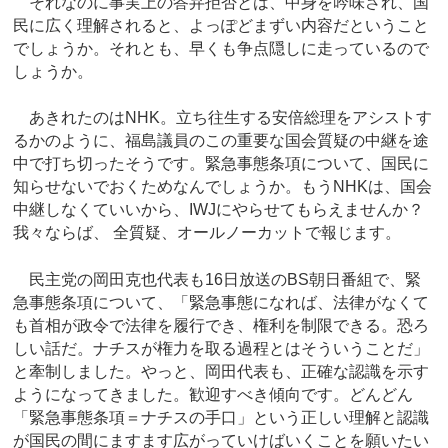
それなのに事実上の答弁拒否とは、中身を吟味され、国
民に広く理解されると、よっぽどまずい内容だということ
でしょうか。それとも、早くも争点隠しに走っているので
しょうか。
あきれたのはNHK。立ち往生する安倍総理をアシストす
るかのように、福島議員のこの重要な国会質疑の中継を途
中で打ち切ったそうです。緊急事態条項について、国民に
知らせないでおくためなんでしょうか。もうNHKは、国会
中継しなくていいから、IWJにやらせてもらえませんか？
我々ならば、 全質疑、オールノーカットで報じます。
民主党の岡田克也代表も16日放送のBS朝日番組で、緊
急事態条項について、「緊急事態になれば、法律がなくて
も首相が政令で法律を履行でき、権利を制限できる。恐ろ
しい話だ。ナチスが権力を取る過程とはそういうことだ」
と牽制しました。やっと、岡田代表も、正確な認識を示す
ようになってきました。歓迎すべき傾向です。どんどん
「緊急事態条項＝ナチスの手口」という正しい理解と認識
が国民の間にますます広がっていけばいくことを願いたい