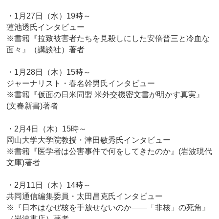
・1月27日（水）19時～
蓮池透氏インタビュー
※書籍『拉致被害者たちを見殺しにした安倍晋三と冷血な
面々』（講談社）著者
・1月28日（木）15時～
ジャーナリスト・春名幹男氏インタビュー
※書籍『仮面の日米同盟 米外交機密文書が明かす真実』
(文春新書)著者
・2月4日（木）15時～
岡山大学大学院教授・津田敏秀氏インタビュー
※書籍『医学者は公害事件で何をしてきたのか』(岩波現代
文庫)著者
・2月11日（木）14時～
共同通信編集委員・太田昌克氏インタビュー
※『日本はなぜ核を手放せないのか――「非核」の死角』
（岩波書店）著者