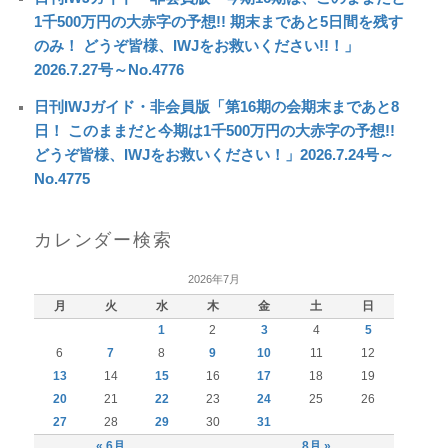
1千500万円の大赤字の予想!! 期末まであと5日間を残す
のみ！ どうぞ皆様、IWJをお救いください!!！」
2026.7.27号～No.4776
日刊IWJガイド・非会員版「第16期の会期末まであと8
日！ このままだと今期は1千500万円の大赤字の予想!!
どうぞ皆様、IWJをお救いください！」2026.7.24号～
No.4775
カレンダー検索
2026年7月
月
火
水
木
金
土
日
1
2
3
4
5
6
7
8
9
10
11
12
13
14
15
16
17
18
19
20
21
22
23
24
25
26
27
28
29
30
31
« 6月
8月 »