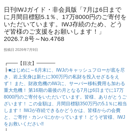
日刊IWJガイド・非会員版「7月は6日まで
に月間目標額5.1％、17万8000円のご寄付を
いただいています。IWJ存続のため、どう
ぞ皆様のご支援をお願いします！」
2026.7.8号～No.4768
投稿日
2026年7月9日
┏━━【目次】━━━━
┠
■はじめに～6月末に、IWJのキャッシュフローが底を尽
き、岩上安身は新たに300万円の私財を投入せざるをえ
ず！ また、財政危機のIWJに、サーバー移転費用も加わる
重大危機！ 第16期の最後の月となる7月は6日までに17万
8000円のご寄付をいただいています。皆様、ありがとうご
ざいます！ この金額は、月間目標額350万円の5.1％に相当
します！ IWJが存続できるかどうかは、皆様からの会費
と、ご寄付・カンパにかかっています！ どうぞ皆様、IWJ
をお救いください!!
┃