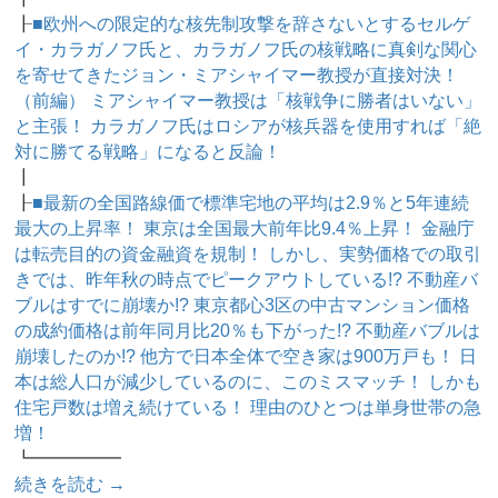
┠
■欧州への限定的な核先制攻撃を辞さないとするセルゲ
イ・カラガノフ氏と、カラガノフ氏の核戦略に真剣な関心
を寄せてきたジョン・ミアシャイマー教授が直接対決！
（前編） ミアシャイマー教授は「核戦争に勝者はいない」
と主張！ カラガノフ氏はロシアが核兵器を使用すれば「絶
対に勝てる戦略」になると反論！
┃
┠
■最新の全国路線価で標準宅地の平均は2.9％と5年連続
最大の上昇率！ 東京は全国最大前年比9.4％上昇！ 金融庁
は転売目的の資金融資を規制！ しかし、実勢価格での取引
きでは、昨年秋の時点でピークアウトしている!? 不動産バ
ブルはすでに崩壊か!? 東京都心3区の中古マンション価格
の成約価格は前年同月比20％も下がった!? 不動産バブルは
崩壊したのか!? 他方で日本全体で空き家は900万戸も！ 日
本は総人口が減少しているのに、このミスマッチ！ しかも
住宅戸数は増え続けている！ 理由のひとつは単身世帯の急
増！
┗━━━━━
続きを読む
→