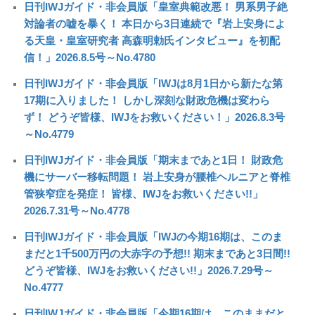
日刊IWJガイド・非会員版「皇室典範改悪！ 男系男子絶
対論者の嘘を暴く！ 本日から3日連続で『岩上安身によ
る天皇・皇室研究者 高森明勅氏インタビュー』を初配
信！」2026.8.5号～No.4780
日刊IWJガイド・非会員版「IWJは8月1日から新たな第
17期に入りました！ しかし深刻な財政危機は変わら
ず！ どうぞ皆様、IWJをお救いください！」2026.8.3号
～No.4779
日刊IWJガイド・非会員版「期末まであと1日！ 財政危
機にサーバー移転問題！ 岩上安身が腰椎ヘルニアと脊椎
管狭窄症を発症！ 皆様、IWJをお救いください!!」
2026.7.31号～No.4778
日刊IWJガイド・非会員版「IWJの今期16期は、このま
まだと1千500万円の大赤字の予想!! 期末まであと3日間!!
どうぞ皆様、IWJをお救いください!!」2026.7.29号～
No.4777
日刊IWJガイド・非会員版「今期16期は、このままだと