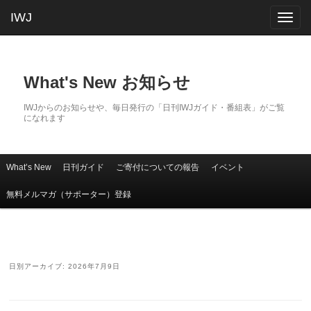
IWJ
Togg
navig
What's New お知らせ
IWJからのお知らせや、毎日発行の「日刊IWJガイド・番組表」がご覧
になれます
What’s New
日刊ガイド
ご寄付についての報告
イベント
メインコンテンツへ移動
サブコンテンツへ移動
メインメニュー
無料メルマガ（サポーター）登録
日別アーカイブ:
2026年7月9日