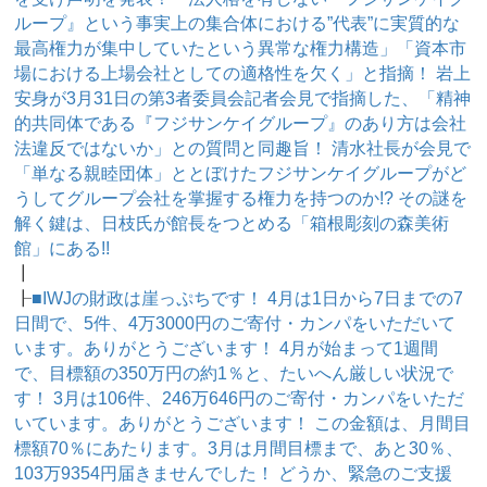
ループ』という事実上の集合体における”代表”に実質的な
最高権力が集中していたという異常な権力構造」「資本市
場における上場会社としての適格性を欠く」と指摘！ 岩上
安身が3月31日の第3者委員会記者会見で指摘した、「精神
的共同体である『フジサンケイグループ』のあり方は会社
法違反ではないか」との質問と同趣旨！ 清水社長が会見で
「単なる親睦団体」ととぼけたフジサンケイグループがど
うしてグループ会社を掌握する権力を持つのか!? その謎を
解く鍵は、日枝氏が館長をつとめる「箱根彫刻の森美術
館」にある!!
┃
┠
■IWJの財政は崖っぷちです！ 4月は1日から7日までの7
日間で、5件、4万3000円のご寄付・カンパをいただいて
います。ありがとうございます！ 4月が始まって1週間
で、目標額の350万円の約1％と、たいへん厳しい状況で
す！ 3月は106件、246万646円のご寄付・カンパをいただ
いています。ありがとうございます！ この金額は、月間目
標額70％にあたります。3月は月間目標まで、あと30％、
103万9354円届きませんでした！ どうか、緊急のご支援