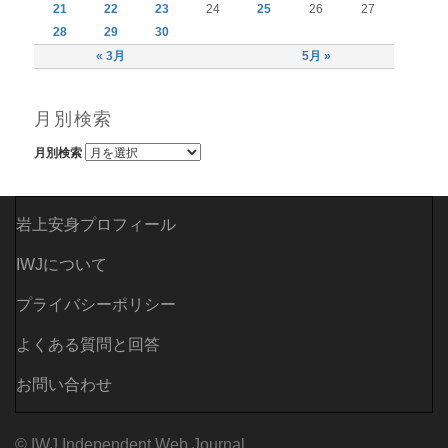
21
22
23
24
25
26
27
28
29
30
« 3月
5月 »
月別検索
月別検索
岩上安身プロフィール
IWJについて
プライバシーポリシー
よくある質問と回答
お問い合わせ
© IWJ Independent Web Journal