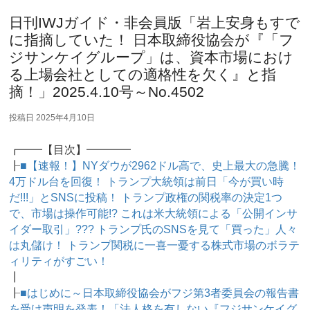
日刊IWJガイド・非会員版「岩上安身もすで
に指摘していた！ 日本取締役協会が『「フ
ジサンケイグループ」は、資本市場におけ
る上場会社としての適格性を欠く』と指
摘！」2025.4.10号～No.4502
投稿日
2025年4月10日
┏━━【目次】━━━━
┠
■【速報！】NYダウが2962ドル高で、史上最大の急騰！
4万ドル台を回復！ トランプ大統領は前日「今が買い時
だ!!!」とSNSに投稿！ トランプ政権の関税率の決定1つ
で、市場は操作可能!? これは米大統領による「公開インサ
イダー取引」??? トランプ氏のSNSを見て「買った」人々
は丸儲け！ トランプ関税に一喜一憂する株式市場のボラテ
ィリティがすごい！
┃
┠
■はじめに～日本取締役協会がフジ第3者委員会の報告書
を受け声明を発表！「法人格を有しない『フジサンケイグ