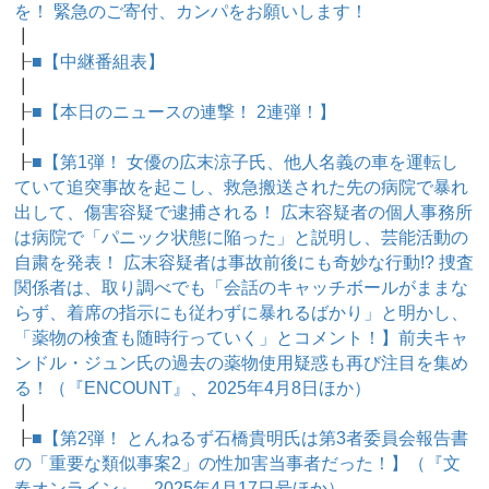
を！ 緊急のご寄付、カンパをお願いします！
┃
┠
■【中継番組表】
┃
┠
■【本日のニュースの連撃！ 2連弾！】
┃
┠
■【第1弾！ 女優の広末涼子氏、他人名義の車を運転し
ていて追突事故を起こし、救急搬送された先の病院で暴れ
出して、傷害容疑で逮捕される！ 広末容疑者の個人事務所
は病院で「パニック状態に陥った」と説明し、芸能活動の
自粛を発表！ 広末容疑者は事故前後にも奇妙な行動!? 捜査
関係者は、取り調べでも「会話のキャッチボールがままな
らず、着席の指示にも従わずに暴れるばかり」と明かし、
「薬物の検査も随時行っていく」とコメント！】前夫キャ
ンドル・ジュン氏の過去の薬物使用疑惑も再び注目を集め
る！（『ENCOUNT』、2025年4月8日ほか）
┃
┠
■【第2弾！ とんねるず石橋貴明氏は第3者委員会報告書
の「重要な類似事案2」の性加害当事者だった！】（『文
春オンライン』、2025年4月17日号ほか）