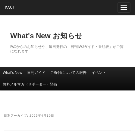
IWJ
Togg
navig
What's New お知らせ
IWJからのお知らせや、毎日発行の「日刊IWJガイド・番組表」がご覧
になれます
What’s New
日刊ガイド
ご寄付についての報告
イベント
メインコンテンツへ移動
サブコンテンツへ移動
メインメニュー
無料メルマガ（サポーター）登録
日別アーカイブ:
2025年4月10日