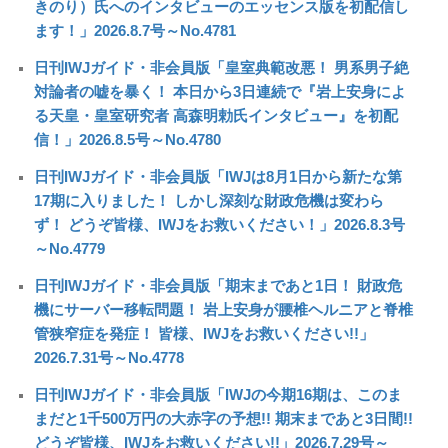
きのり）氏へのインタビューのエッセンス版を初配信し
ます！」2026.8.7号～No.4781
日刊IWJガイド・非会員版「皇室典範改悪！ 男系男子絶
対論者の嘘を暴く！ 本日から3日連続で『岩上安身によ
る天皇・皇室研究者 高森明勅氏インタビュー』を初配
信！」2026.8.5号～No.4780
日刊IWJガイド・非会員版「IWJは8月1日から新たな第
17期に入りました！ しかし深刻な財政危機は変わら
ず！ どうぞ皆様、IWJをお救いください！」2026.8.3号
～No.4779
日刊IWJガイド・非会員版「期末まであと1日！ 財政危
機にサーバー移転問題！ 岩上安身が腰椎ヘルニアと脊椎
管狭窄症を発症！ 皆様、IWJをお救いください!!」
2026.7.31号～No.4778
日刊IWJガイド・非会員版「IWJの今期16期は、このま
まだと1千500万円の大赤字の予想!! 期末まであと3日間!!
どうぞ皆様、IWJをお救いください!!」2026.7.29号～