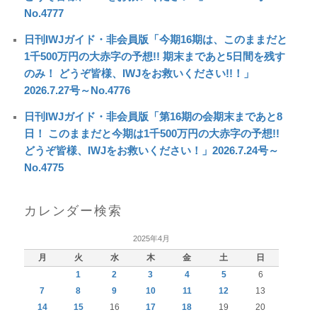
No.4777
日刊IWJガイド・非会員版「今期16期は、このままだと
1千500万円の大赤字の予想!! 期末まであと5日間を残す
のみ！ どうぞ皆様、IWJをお救いください!!！」
2026.7.27号～No.4776
日刊IWJガイド・非会員版「第16期の会期末まであと8
日！ このままだと今期は1千500万円の大赤字の予想!!
どうぞ皆様、IWJをお救いください！」2026.7.24号～
No.4775
カレンダー検索
2025年4月
月
火
水
木
金
土
日
1
2
3
4
5
6
7
8
9
10
11
12
13
14
15
16
17
18
19
20