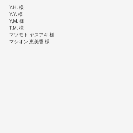
Y.Y. 様
Y,M. 様
T.M. 様
マツモト ヤスアキ 様
マシオン 恵美香 様
岩井 祐子 様
吉村 隆子 様
新城 靖 様
青木 要 様
T.Y. 様
K.O. 様
Y.S. 様
Y.N. 様
y.m. 様
R.N. 様
J.M. 様
T.N. 様
Y.T. 様
T.K. 様