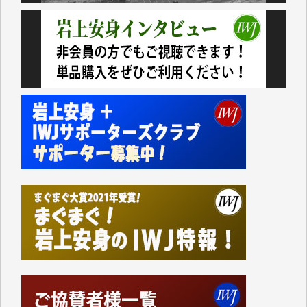
おります。コンテンツが失われるのはあまりにもった
いない。少しでもお役立てください。（H.O.様）
今日、僅かですがカンパしました。（T.M.様）
今日、僅かですがカンパしました。IWJの危機を乗り
切るには到底及ばない額ですが病気の妻を抱えている
私にとっては精一杯のカンパです。
かねてよりIWJが発してきた膨大な取材記事や解説記
事、そして各界の方々とのインタビューは大袈裟では
なく、極めて重要な知的財産だと思っています。
Windows7の頃はIWJの動画もRealPlayerで録画でき
て、かなりの動画をDVDに焼きこんで保存していま
した。
しかし、それが出来なくなって以降はExcelなどを使
ってハイパーリンクを張り、重要と思われる記事にい
つでも簡単にアクセスできるようにして来ました。し
かし、それができるのもコンテンツがサーバーに保存
されているからこそのことであり、そのサーバーが使