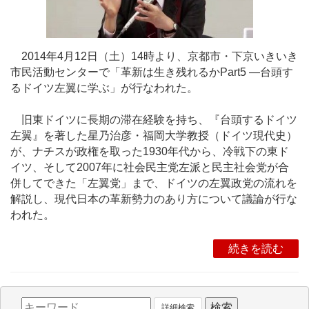
2014年4月12日（土）14時より、京都市・下京いきいき
市民活動センターで「革新は生き残れるかPart5 ―台頭す
るドイツ左翼に学ぶ」が行なわれた。
旧東ドイツに長期の滞在経験を持ち、『台頭するドイツ
左翼』を著した星乃治彦・福岡大学教授（ドイツ現代史）
が、ナチスが政権を取った1930年代から、冷戦下の東ド
イツ、そして2007年に社会民主党左派と民主社会党が合
併してできた「左翼党」まで、ドイツの左翼政党の流れを
解説し、現代日本の革新勢力のあり方について議論が行な
われた。
続きを読む
詳細検索