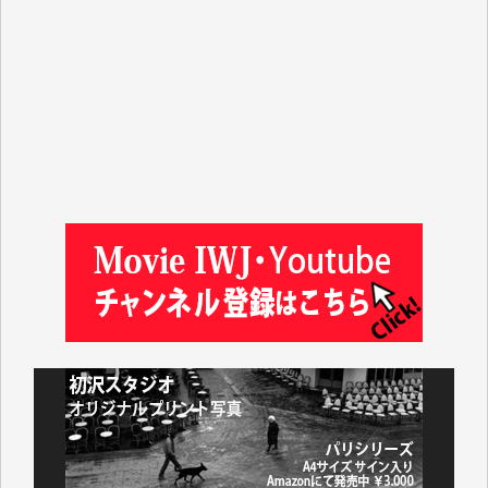
ASAKO TAKAESU 様
マシオン恵美香 様
平野智生 様
山本賢二 様
吉住俊昭 様
徳山匡 様
金 盛起 様
塩川 晃平 様
松本益美 様
井出 隆太 様
及川昭男 様
岩井祐子 様
藤田英之 様
藤岡比左志 様
井出 隆太 様
小池説夫 様
アオキカナメ 様
諸般の事情によりIWJ会費払えず今は非会員です。市
民側に立つ講演会にIWJのカメラマンをよく拝見して