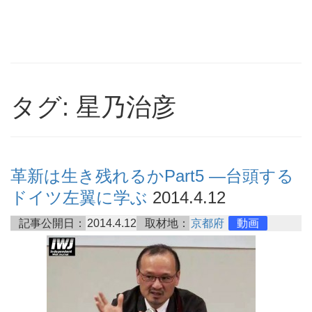
タグ: 星乃治彦
革新は生き残れるかPart5 ―台頭する
ドイツ左翼に学ぶ
2014.4.12
記事公開日：
2014.4.12
取材地：
京都府
動画