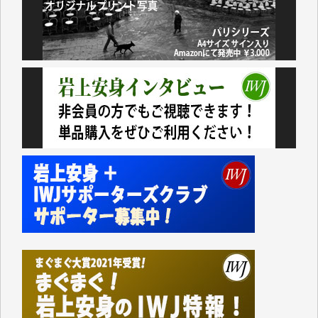
アオキカナメ 様
諸般の事情によりIWJ会費払えず今は非会員です。市
民側に立つ講演会にIWJのカメラマンをよく拝見して
おります。コンテンツが失われるのはあまりにもった
いない。少しでもお役立てください。（H.O.様）
今日、僅かですがカンパしました。（T.M.様）
今日、僅かですがカンパしました。IWJの危機を乗り
切るには到底及ばない額ですが病気の妻を抱えている
私にとっては精一杯のカンパです。
かねてよりIWJが発してきた膨大な取材記事や解説記
事、そして各界の方々とのインタビューは大袈裟では
なく、極めて重要な知的財産だと思っています。
Windows7の頃はIWJの動画もRealPlayerで録画でき
て、かなりの動画をDVDに焼きこんで保存していま
した。
しかし、それが出来なくなって以降はExcelなどを使