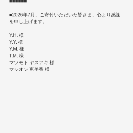
■2026年7月、ご寄付いただいた皆さま、心より感謝
を申し上げます。
Y.H. 様
Y.Y. 様
Y,M. 様
T.M. 様
マツモト ヤスアキ 様
マシオン 恵美香 様
岩井 祐子 様
吉村 隆子 様
新城 靖 様
青木 要 様
T.Y. 様
K.O. 様
Y.S. 様
Y.N. 様
y.m. 様
R.N. 様