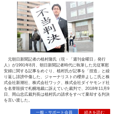
元朝日新聞記者の植村隆氏（現・「週刊金曜日」発行
人）が1991年8月、朝日新聞記者時代に執筆した元従軍慰
安婦に関する記事をめぐり、植村氏が記事を「捏造」と繰
り返し誹謗中傷した、ジャーナリストの櫻井よしこ氏と株
式会社新潮社、株式会社ワック、株式会社ダイヤモンド社
を名誉毀損で札幌地裁に訴えていた裁判で、2018年11月9
日、岡山忠広裁判長は植村氏の請求をすべて棄却する判決
を言い渡した。
一般・サポート会員
続きを読む