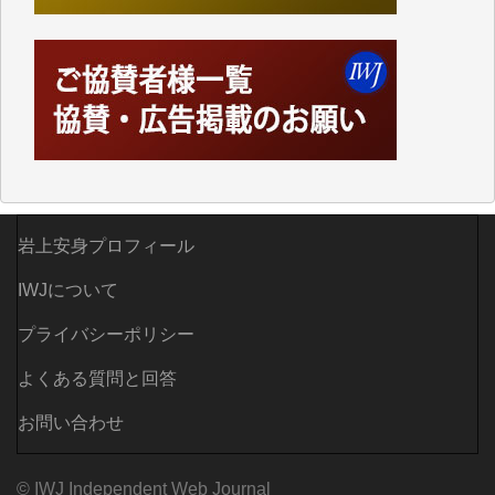
ってハイパーリンクを張り、重要と思われる記事にい
つでも簡単にアクセスできるようにして来ました。し
かし、それができるのもコンテンツがサーバーに保存
されているからこそのことであり、そのサーバーが使
えなくなってしまえば二度と視ることが出来なくなっ
てしまいます。
「何とかしなければ、何とかしてほしい。」と思いな
がらも前述した事情でどうにもならない自分の非力に
歯ぎしりするばかりです。（T.M.様）
岩上安身プロフィール
いつもまともな報道、ありがとうございます。（新城
IWJについて
靖 様）
プライバシーポリシー
よくある質問と回答
お問い合わせ
© IWJ Independent Web Journal