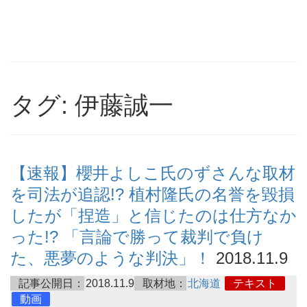
タグ: 伊藤誠一
【速報】櫻井よしこ氏のずさんな取材
を司法が追認!? 植村隆氏の名誉を毀損
したが「捏造」と信じたのは仕方なか
った!? 「言論で勝って裁判で負け
た、悪夢のような判決」！
2018.11.9
記事公開日：
2018.11.9
取材地：
北海道
テキスト
動画