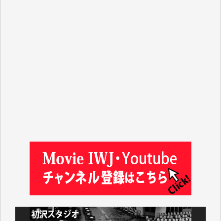
J.M. 様
T.N. 様
Y.T. 様
T.K. 様
ASAKO TAKAESU 様
マシオン恵美香 様
平野智生 様
山本賢二 様
吉住俊昭 様
徳山匡 様
金 盛起 様
塩川 晃平 様
松本益美 様
井出 隆太 様
及川昭男 様
岩井祐子 様
藤田英之 様
藤岡比左志 様
井出 隆太 様
小池説夫 様