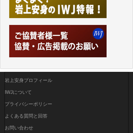
した。
しかし、それが出来なくなって以降はExcelなどを使
ってハイパーリンクを張り、重要と思われる記事にい
つでも簡単にアクセスできるようにして来ました。し
かし、それができるのもコンテンツがサーバーに保存
されているからこそのことであり、そのサーバーが使
えなくなってしまえば二度と視ることが出来なくなっ
てしまいます。
「何とかしなければ、何とかしてほしい。」と思いな
がらも前述した事情でどうにもならない自分の非力に
歯ぎしりするばかりです。（T.M.様）
岩上安身プロフィール
いつもまともな報道、ありがとうございます。（新城
靖 様）
IWJについて
プライバシーポリシー
よくある質問と回答
お問い合わせ