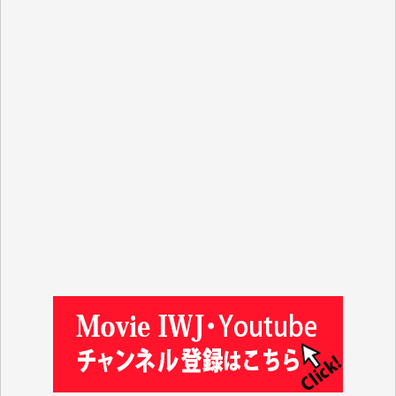
y.m. 様
R.N. 様
J.M. 様
T.N. 様
Y.T. 様
T.K. 様
ASAKO TAKAESU 様
マシオン恵美香 様
平野智生 様
山本賢二 様
吉住俊昭 様
徳山匡 様
金 盛起 様
塩川 晃平 様
松本益美 様
井出 隆太 様
及川昭男 様
岩井祐子 様
藤田英之 様
藤岡比左志 様