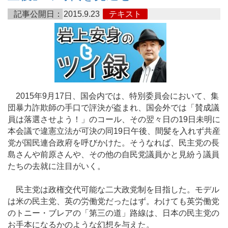
記事公開日：
2015.9.23
テキスト
2015年9月17日、国会内では、特別委員会において、集
団暴力詐欺師の手口で評決が盗まれ、国会外では「賛成議
員は落選させよう！」のコール、その翌々日の19日未明に
本会議で違憲立法が可決の同19日午後、間髪を入れず共産
党が国民連合政府を呼びかけた。そうなれば、民主党の長
島さんや前原さんや、その他の自民党議員かと見紛う議員
たちの去就に注目がいく。
民主党は政権交代可能な二大政党制を目指した。モデル
は米の民主党、英の労働党だったはず。わけても英労働党
のトニー・ブレアの「第三の道」路線は、日本の民主党の
お手本になるかのような幻想を与えた。