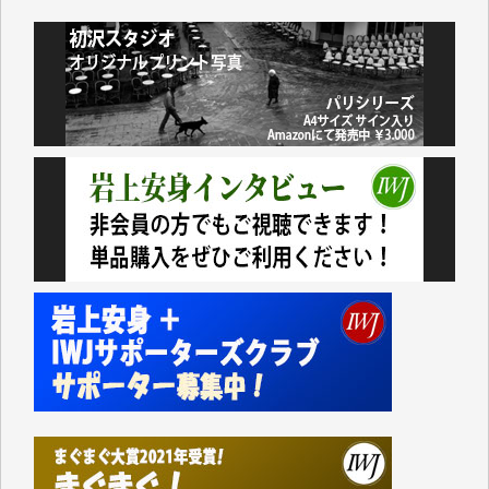
井出 隆太 様
小池説夫 様
アオキカナメ 様
諸般の事情によりIWJ会費払えず今は非会員です。市
民側に立つ講演会にIWJのカメラマンをよく拝見して
おります。コンテンツが失われるのはあまりにもった
いない。少しでもお役立てください。（H.O.様）
今日、僅かですがカンパしました。（T.M.様）
今日、僅かですがカンパしました。IWJの危機を乗り
切るには到底及ばない額ですが病気の妻を抱えている
私にとっては精一杯のカンパです。
かねてよりIWJが発してきた膨大な取材記事や解説記
事、そして各界の方々とのインタビューは大袈裟では
なく、極めて重要な知的財産だと思っています。
Windows7の頃はIWJの動画もRealPlayerで録画でき
て、かなりの動画をDVDに焼きこんで保存していま