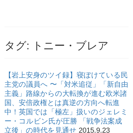
タグ: トニー・ブレア
【岩上安身のツイ録】寝ぼけている民
主党の議員へ 〜「対米追従」「新自由
主義」路線からの大転換が進む欧米諸
国、安倍政権とは真逆の方向へ転進
中！英国では「極左」扱いのジェレミ
ー・コルビン氏が圧勝 「戦争法案成
立後」の時代を見通せ
2015.9.23