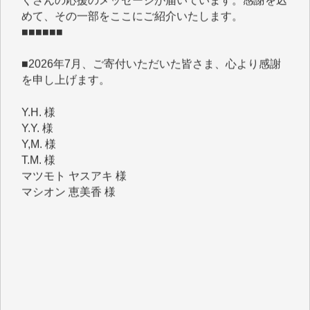
■■■■■■
■2026年7月、ご寄付いただいた皆さま、心より感謝
を申し上げます。
Y.H. 様
Y.Y. 様
Y,M. 様
T.M. 様
マツモト ヤスアキ 様
マシオン 恵美香 様
岩井 祐子 様
吉村 隆子 様
新城 靖 様
青木 要 様
T.Y. 様
K.O. 様
Y.S. 様
Y.N. 様