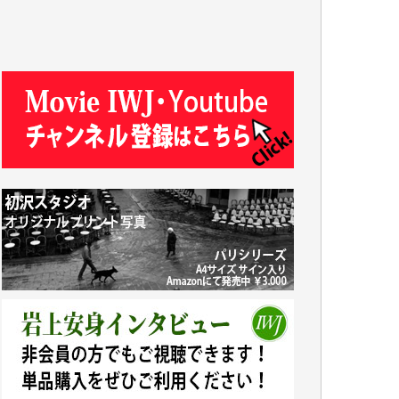
R.N. 様
J.M. 様
T.N. 様
Y.T. 様
T.K. 様
ASAKO TAKAESU 様
マシオン恵美香 様
平野智生 様
山本賢二 様
吉住俊昭 様
徳山匡 様
金 盛起 様
塩川 晃平 様
松本益美 様
井出 隆太 様
及川昭男 様
岩井祐子 様
藤田英之 様
藤岡比左志 様