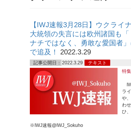
【IWJ速報3月28日】ウクラ
大統領の失言には欧州諸国も「ド
ナチではなく、勇敢な愛国者」
で追及！
2022.3.29
記事公開日：
2022.3.29
テキスト
特
IW
ラ
や
わ
ひ
※IWJ速報@IWJ_Sokuho