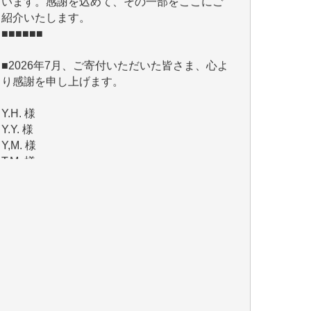
■■■■■■
■2026年7月、ご寄付いただいた皆さま、心よ
り感謝を申し上げます。
Y.H. 様
Y.Y. 様
Y,M. 様
T.M. 様
マツモト ヤスアキ 様
マシオン 恵美香 様
岩井 祐子 様
吉村 隆子 様
新城 靖 様
青木 要 様
T.Y. 様
K.O. 様
Y.S. 様
Y.N. 様
y.m. 様