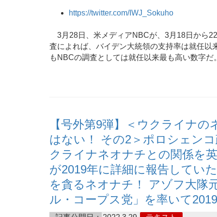
https://twitter.com/IWJ_Sokuho
3月28日、米メディアNBCが、3月18日から
査によれば、バイデン大統領の支持率は就任以来
もNBCの調査としては就任以来最も高い数字だ
【号外第9弾】＜ウクライナの
はない！ その2＞ポロシェン
クライナネオナチとの関係を英
が2019年に詳細に報告していた
を貪るネオナチ！ アゾフ大隊
ル・コープス党」を率いて201