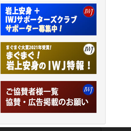
井出 隆太 様
小池説夫 様
アオキカナメ 様
諸般の事情によりIWJ会費払えず今は非会員
です。市民側に立つ講演会にIWJのカメラマ
ンをよく拝見しております。コンテンツが失
われるのはあまりにもったいない。少しでも
お役立てください。（H.O.様）
今日、僅かですがカンパしました。（T.M.
様）
今日、僅かですがカンパしました。IWJの危
機を乗り切るには到底及ばない額ですが病気
の妻を抱えている私にとっては精一杯のカン
パです。
かねてよりIWJが発してきた膨大な取材記事
や解説記事、そして各界の方々とのインタビ
ューは大袈裟ではなく、極めて重要な知的財