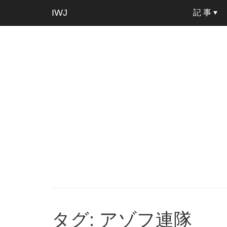
IWJ
記 事
タグ: アゾフ連隊