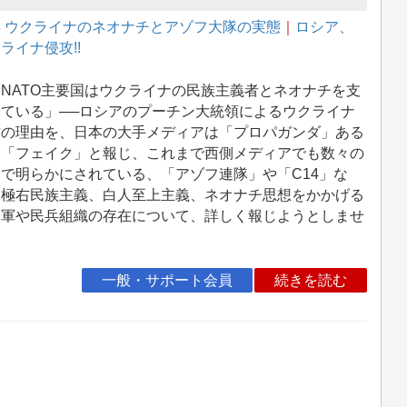
集
ウクライナのネオナチとアゾフ大隊の実態
｜
ロシア、
ライナ侵攻!!
NATO主要国はウクライナの民族主義者とネオナチを支
している」──ロシアのプーチン大統領によるウクライナ
攻の理由を、日本の大手メディアは「プロパガンダ」ある
は「フェイク」と報じ、これまで西側メディアでも数々の
で明らかにされている、「アゾフ連隊」や「C14」な
、極右民族主義、白人至上主義、ネオナチ思想をかかげる
規軍や民兵組織の存在について、詳しく報じようとしませ
。
一般・サポート会員
続きを読む