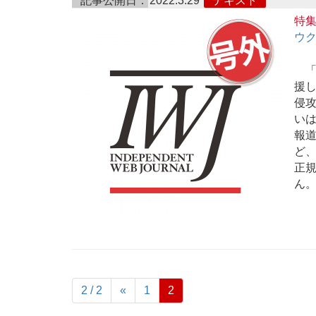
記事公開日：
2022.3.29
テキスト
特
ウク
「
援
侵
い
報道
ど
正
ん
2 / 2
«
1
2