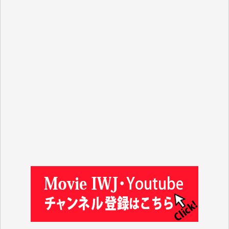
ASAKO TAKAESU 様
マシオン恵美香 様
平野智生 様
山本賢二 様
吉住俊昭 様
徳山匡 様
金 盛起 様
塩川 晃平 様
松本益美 様
井出 隆太 様
及川昭男 様
岩井祐子 様
藤田英之 様
藤岡比左志 様
井出 隆太 様
小池説夫 様
アオキカナメ 様
諸般の事情によりIWJ会費払えず今は非会員です。市
民側に立つ講演会にIWJのカメラマンをよく拝見して