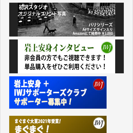
おります。コンテンツが失われるのはあまりにもった
いない。少しでもお役立てください。（H.O.様）
今日、僅かですがカンパしました。（T.M.様）
今日、僅かですがカンパしました。IWJの危機を乗り
切るには到底及ばない額ですが病気の妻を抱えている
私にとっては精一杯のカンパです。
かねてよりIWJが発してきた膨大な取材記事や解説記
事、そして各界の方々とのインタビューは大袈裟では
なく、極めて重要な知的財産だと思っています。
Windows7の頃はIWJの動画もRealPlayerで録画でき
て、かなりの動画をDVDに焼きこんで保存していま
した。
しかし、それが出来なくなって以降はExcelなどを使
ってハイパーリンクを張り、重要と思われる記事にい
つでも簡単にアクセスできるようにして来ました。し
かし、それができるのもコンテンツがサーバーに保存
されているからこそのことであり、そのサーバーが使