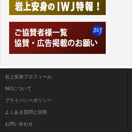
えなくなってしまえば二度と視ることが出来なくなっ
てしまいます。
「何とかしなければ、何とかしてほしい。」と思いな
がらも前述した事情でどうにもならない自分の非力に
歯ぎしりするばかりです。（T.M.様）
いつもまともな報道、ありがとうございます。（新城
靖 様）
岩上安身プロフィール
IWJについて
プライバシーポリシー
よくある質問と回答
お問い合わせ