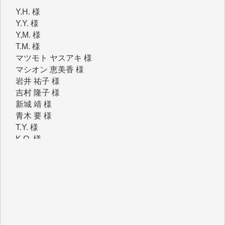
Y.Y. 様
Y,M. 様
T.M. 様
マツモト ヤスアキ 様
マシオン 恵美香 様
岩井 祐子 様
吉村 隆子 様
新城 靖 様
青木 要 様
T.Y. 様
K.O. 様
Y.S. 様
Y.N. 様
y.m. 様
R.N. 様
J.M. 様
T.N. 様
Y.T. 様
T.K. 様