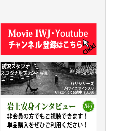
R.N. 様
J.M. 様
T.N. 様
Y.T. 様
T.K. 様
ASAKO TAKAESU 様
マシオン恵美香 様
平野智生 様
山本賢二 様
吉住俊昭 様
徳山匡 様
金 盛起 様
塩川 晃平 様
松本益美 様
井出 隆太 様
及川昭男 様
岩井祐子 様
藤田英之 様
藤岡比左志 様
井出 隆太 様