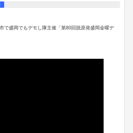
画
岡市で盛岡でもデモし隊主催「第80回脱原発盛岡金曜デ
。