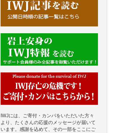
■■■■■■
IWJには、ご寄付・カンパをいただいた方々
より、たくさんの応援のメッセージが届いて
います。感謝を込めて、その一部をここにご
紹介いたします。
■■■■■■