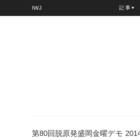
IWJ
記 事
第80回脱原発盛岡金曜デモ 2014.