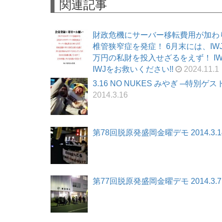
関連記事
財政危機にサーバー移転費用が加わ
椎管狭窄症を発症！ 6月末には、I
万円の私財を投入せざるをえず！ I
IWJをお救いください!!
2024.11.1
3.16 NO NUKES みやぎ ─特別
2014.3.16
第78回脱原発盛岡金曜デモ 2014.3.1
第77回脱原発盛岡金曜デモ 2014.3.7