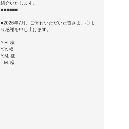
■2026年7月、ご寄付いただいた皆さま、心よ
り感謝を申し上げます。
Y.H. 様
Y.Y. 様
Y,M. 様
T.M. 様
マツモト ヤスアキ 様
マシオン 恵美香 様
岩井 祐子 様
吉村 隆子 様
新城 靖 様
青木 要 様
T.Y. 様
K.O. 様
Y.S. 様
Y.N. 様
y.m. 様