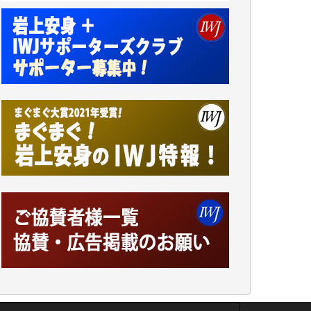
小池説夫 様
アオキカナメ 様
諸般の事情によりIWJ会費払えず今は非会員
です。市民側に立つ講演会にIWJのカメラマ
ンをよく拝見しております。コンテンツが失
われるのはあまりにもったいない。少しでも
お役立てください。（H.O.様）
今日、僅かですがカンパしました。（T.M.
様）
今日、僅かですがカンパしました。IWJの危
機を乗り切るには到底及ばない額ですが病気
の妻を抱えている私にとっては精一杯のカン
パです。
かねてよりIWJが発してきた膨大な取材記事
や解説記事、そして各界の方々とのインタビ
ューは大袈裟ではなく、極めて重要な知的財