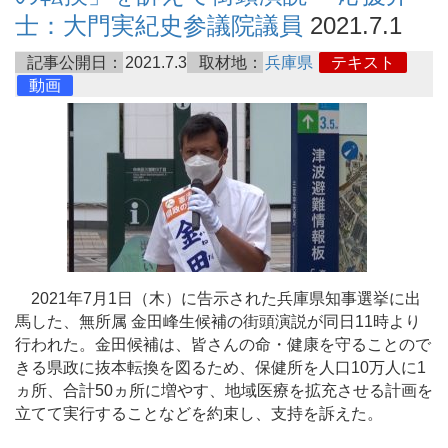
士：大門実紀史参議院議員
2021.7.1
記事公開日：
2021.7.3
取材地：
兵庫県
テキスト
動画
2021年7月1日（木）に告示された兵庫県知事選挙に出
馬した、無所属 金田峰生候補の街頭演説が同日11時より
行われた。金田候補は、皆さんの命・健康を守ることので
きる県政に抜本転換を図るため、保健所を人口10万人に1
ヵ所、合計50ヵ所に増やす、地域医療を拡充させる計画を
立てて実行することなどを約束し、支持を訴えた。