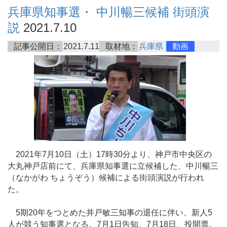
兵庫県知事選・ 中川暢三候補 街頭演
説
2021.7.10
記事公開日：
2021.7.11
取材地：
兵庫県
動画
2021年7月10日（土）17時30分より、神戸市中央区の
大丸神戸店前にて、兵庫県知事選に立候補した、中川暢三
（なかがわ ちょうぞう）候補による街頭演説が行われ
た。
5期20年をつとめた井戸敏三知事の退任に伴い、新人5
人が競う知事選となる。7月1日告知、7月18日、投開票。