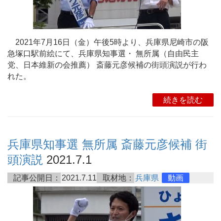
2021年7月16日（金）午後5時より、兵庫県尼崎市の阪
急塚口駅前絵にて、兵庫県知事選・ 無所属（自由民主
党、日本維新の会推薦） 斎藤元彦候補の街頭演説が行わ
れた。
続きを読む
兵庫県知事選 無所属 斎藤元彦候補 街
頭演説
2021.7.1
記事公開日：
2021.7.11
取材地：
兵庫県
動画