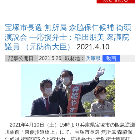
宝塚市長選 無所属 森脇保仁候補 街頭
演説会 ―応援弁士：稲田朋美 衆議院
議員 （元防衛大臣）
2021.4.10
記事公開日：
2021.5.26
取材地：
兵庫県
動画
2021年4月10日（土）15時より兵庫県宝塚市の阪急逆瀬
川駅前「東側歩道橋上」にて、宝塚市長選 無所属 森脇保
仁候補 街頭演説会が行われ、応援弁士に元防衛大臣稲田