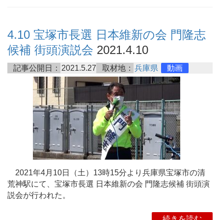
4.10 宝塚市長選 日本維新の会 門隆志
候補 街頭演説会
2021.4.10
記事公開日：
2021.5.27
取材地：
兵庫県
動画
2021年4月10日（土）13時15分より兵庫県宝塚市の清
荒神駅にて、宝塚市長選 日本維新の会 門隆志候補 街頭演
説会が行われた。
続きを読む