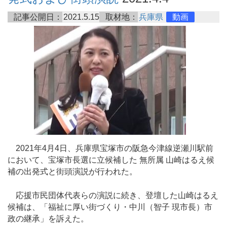
記事公開日：
2021.5.15
取材地：
兵庫県
動画
2021年4月4日、兵庫県宝塚市の阪急今津線逆瀬川駅前
において、宝塚市長選に立候補した 無所属 山崎はるえ候
補の出発式と街頭演説が行われた。
応援市民団体代表らの演説に続き、登壇した山崎はるえ
候補は、「福祉に厚い街づくり・中川（智子 現市長）市
政の継承」を訴えた。