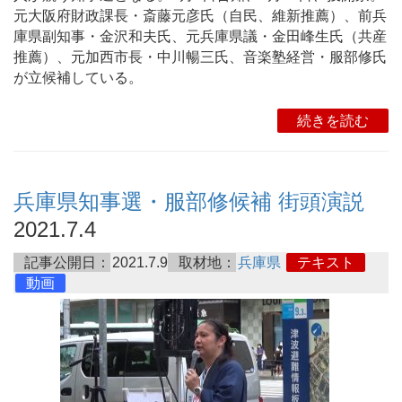
元大阪府財政課長・斎藤元彦氏（自民、維新推薦）、前兵
庫県副知事・金沢和夫氏、元兵庫県議・金田峰生氏（共産
推薦）、元加西市長・中川暢三氏、音楽塾経営・服部修氏
が立候補している。
続きを読む
兵庫県知事選・服部修候補 街頭演説
2021.7.4
記事公開日：
2021.7.9
取材地：
兵庫県
テキスト
動画