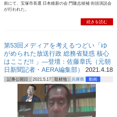
前にて、宝塚市長選 日本維新の会 門隆志候補 街頭演説会
が行われた。
続きを読む
第53回メディアを考えるつどい「ゆ
がめられた放送行政 総務省疑惑 核心
はここだ!! 」―登壇：佐藤章氏（元朝
日新聞記者・AERA編集部）
2021.4.18
記事公開日：
2021.5.17
取材地：
兵庫県
動画