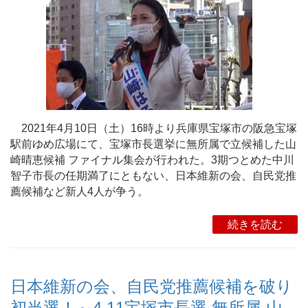
2021年4月10日（土）16時より兵庫県宝塚市の阪急宝塚
駅前ゆめ広場にて、宝塚市長選挙に無所属で立候補した山
崎晴恵候補 ファイナル集会が行われた。3期つとめた中川
智子市長の任期満了にともない、日本維新の会、自民党推
薦候補など新人4人が争う。
続きを読む
日本維新の会、自民党推薦候補を破り
初当選！～4.11宝塚市長選 無所属 山