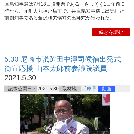
庫県知事選は7月18日投開票である。さっそく1日午前９
時から、元町大丸神戸店前で、兵庫県知事選に出馬した、
前副知事である金沢和夫候補の出陣式が行われた。
続きを読む
5.30 尼崎市議選田中淳司候補出発式
街宣応援 山本太郎前参議院議員
2021.5.30
記事公開日：
2021.5.30
取材地：
兵庫県
動画