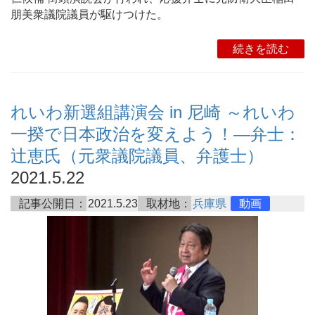
朋美衆議院議員が駆けつけた。
続きを読む
れいわ新選組講演会 in 尼崎 ～れいわ
一揆で日本政治を変えよう！―弁士：
辻恵氏（元衆議院議員、弁護士）
2021.5.22
記事公開日：
2021.5.23
取材地：
兵庫県
動画