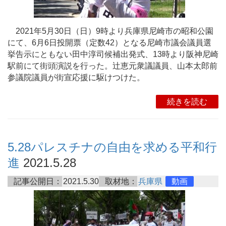
2021年5月30日（日）9時より兵庫県尼崎市の昭和公園
にて、6月6日投開票（定数42）となる尼崎市議会議員選
挙告示にともない田中淳司候補出発式、13時より阪神尼崎
駅前にて街頭演説を行った。辻恵元衆議議員、山本太郎前
参議院議員が街宣応援に駆けつけた。
続きを読む
5.28パレスチナの自由を求める平和行
進
2021.5.28
記事公開日：
2021.5.30
取材地：
兵庫県
動画