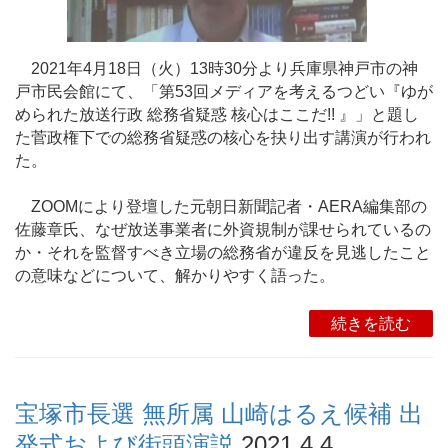
2021年4月18日（火）13時30分より兵庫県神戸市の神
戸市民会館にて、「第53回メディアを考えるつどい『ゆが
められた放送行政 総務省疑惑 核心はここだ!! 』」と題し
た菅政権下での総務省疑惑の核心を抉り出す講演が行われ
た。
ZOOMにより登壇した元朝日新聞記者・AERA編集部の
佐藤章氏、なぜ放送事業者に外資規制が課せられているの
か・それを監督すべき立場の総務省が違反を見逃したこと
の意味などについて、解かりやすく語った。
続きを読む
宝塚市長選 無所属 山崎はるえ候補 出
発式および街頭演説
2021.4.4