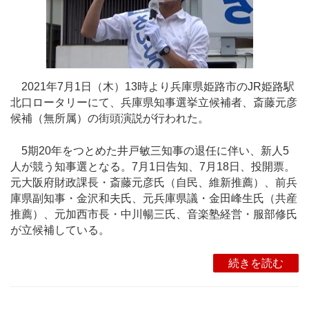
2021年7月1日（木）13時より兵庫県姫路市のJR姫路駅
北口ロータリーにて、兵庫県知事選挙立候補者、斎藤元彦
候補（無所属）の街頭演説が行われた。
5期20年をつとめた井戸敏三知事の退任に伴い、新人5
人が競う知事選となる。7月1日告知、7月18日、投開票。
元大阪府財政課長・斎藤元彦氏（自民、維新推薦）、前兵
庫県副知事・金沢和夫氏、元兵庫県議・金田峰生氏（共産
推薦）、元加西市長・中川暢三氏、音楽塾経営・服部修氏
が立候補している。
続きを読む