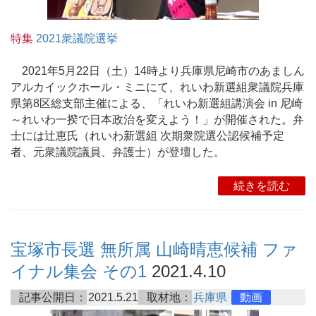
特集
2021衆議院選挙
2021年5月22日（土）14時より兵庫県尼崎市のあましん
アルカイックホール・ミニにて、れいわ新選組衆議院兵庫
県第8区総支部主催による、「れいわ新選組講演会 in 尼崎
～れいわ一揆で日本政治を変えよう！」が開催された。弁
士には辻恵氏（れいわ新選組 次期衆院選公認候補予定
者、元衆議院議員、弁護士）が登壇した。
続きを読む
宝塚市長選 無所属 山崎晴恵候補 ファ
イナル集会 その1
2021.4.10
記事公開日：
2021.5.21
取材地：
兵庫県
動画