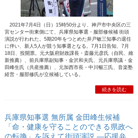
2021年7月4日（日）15時50分より、神戸市中央区の三
宮センター街東側にて、兵庫県知事選・服部修候補 街頭
演説が行われた。5期20年をつとめた井戸敏三知事の退任
に伴い、新人5人が競う知事選となる。7月1日告知、7月
18日、投開票。元大阪府財政課長・斎藤元彦氏（自民、維
新推薦）、前兵庫県副知事・金沢和夫氏、元兵庫県議・金
田峰生氏（共産推薦）、元加西市長・中川暢三氏、音楽塾
経営・服部修氏が立候補している。
続きを読む
兵庫県知事選 無所属 金田峰生候補
「命・健康を守ることのできる県政へ
の転換」を訴えて街頭演説 ―応援弁