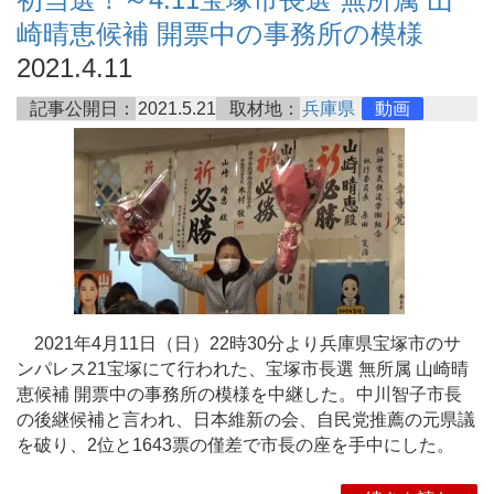
崎晴恵候補 開票中の事務所の模様
2021.4.11
記事公開日：
2021.5.21
取材地：
兵庫県
動画
2021年4月11日（日）22時30分より兵庫県宝塚市のサ
ンパレス21宝塚にて行われた、宝塚市長選 無所属 山崎晴
恵候補 開票中の事務所の模様を中継した。中川智子市長
の後継候補と言われ、日本維新の会、自民党推薦の元県議
を破り、2位と1643票の僅差で市長の座を手中にした。