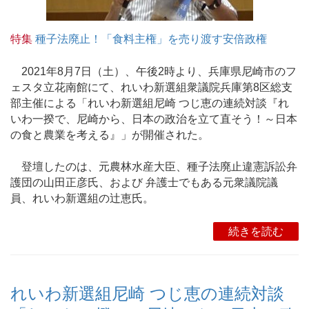
特集
種子法廃止！「食料主権」を売り渡す安倍政権
2021年8月7日（土）、午後2時より、兵庫県尼崎市のフ
ェスタ立花南館にて、れいわ新選組衆議院兵庫第8区総支
部主催による「れいわ新選組尼崎 つじ恵の連続対談『れ
いわ一揆で、尼崎から、日本の政治を立て直そう！～日本
の食と農業を考える』」が開催された。
登壇したのは、元農林水産大臣、種子法廃止違憲訴訟弁
護団の山田正彦氏、および 弁護士でもある元衆議院議
員、れいわ新選組の辻恵氏。
続きを読む
れいわ新選組尼崎 つじ恵の連続対談