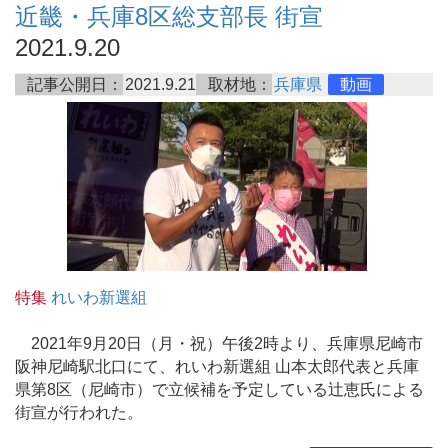
近畿・兵庫8区総支部長 街宣
2021.9.20
記事公開日：
2021.9.21
取材地：
兵庫県
動画
特集
れいわ新選組
2021年9月20日（月・祝）午後2時より、兵庫県尼崎市
阪神尼崎駅北口にて、れいわ新選組 山本太郎代表と兵庫
県第8区（尼崎市）で立候補を予定している辻恵氏による
街宣が行われた。