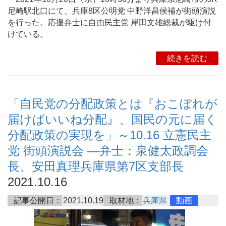
尼崎駅北口にて、兵庫8区公明党 中野洋昌候補が街頭演説
を行った。応援弁士に自由民主党 岸田文雄総裁が駆け付
けている。
続きを読む
「自民党の分配政策とは『おこぼれが
届けばいいね分配』、国民の元に届く
分配政策の実現を」～10.16 立憲民主
党 街頭演説会 ―弁士：泉健太政調会
長、安田真理兵庫県第7区支部長
2021.10.16
記事公開日：
2021.10.19
取材地：
兵庫県
動画