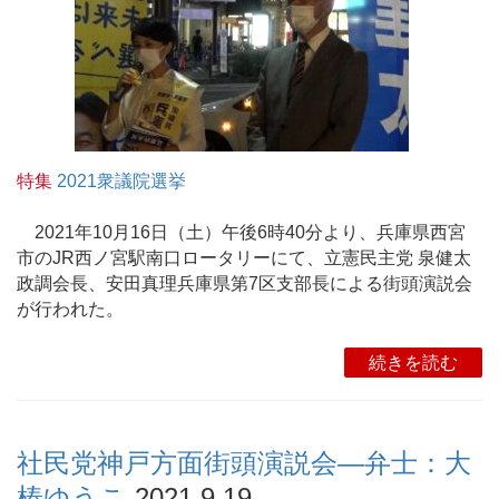
特集
2021衆議院選挙
2021年10月16日（土）午後6時40分より、兵庫県西宮
市のJR西ノ宮駅南口ロータリーにて、立憲民主党 泉健太
政調会長、安田真理兵庫県第7区支部長による街頭演説会
が行われた。
続きを読む
社民党神戸方面街頭演説会―弁士：大
椿ゆうこ
2021.9.19