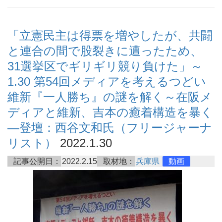
「立憲民主は得票を増やしたが、共闘
と連合の間で股裂きに遭ったため、
31選挙区でギリギリ競り負けた」～
1.30 第54回メディアを考えるつどい
維新『一人勝ち』の謎を解く～在阪メ
ディアと維新、吉本の癒着構造を暴く
―登壇：西谷文和氏（フリージャーナ
リスト）
2022.1.30
記事公開日：
2022.2.15
取材地：
兵庫県
動画