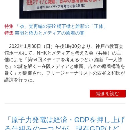
特集
「ゆ」党再編の要!? 橋下徹と維新の「正体」
特集
芸能と権力とメディアの癒着の闇
2022年1月30日（日）午後1時30分より、神戸市教育会
館ホールにて、NHKとメディアを考える会（兵庫）の主
催による「第54回メディアを考えるつどい 維新『一人勝
ち』の謎を解く～在阪メディアと維新、吉本の癒着構造を
暴く」が開催され、フリージャーナリストの西谷文和氏が
講演を行った。
続きを読む
「原子力発電は経済・GDPを押し上げ
る仕組みの一つだが、現在GDPはど