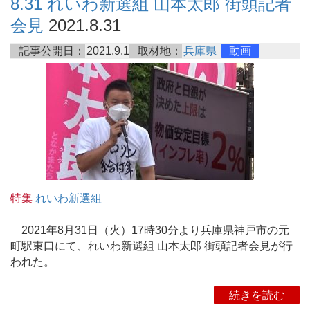
8.31 れいわ新選組 山本太郎 街頭記者
会見
2021.8.31
記事公開日：
2021.9.1
取材地：
兵庫県
動画
特集
れいわ新選組
2021年8月31日（火）17時30分より兵庫県神戸市の元
町駅東口にて、れいわ新選組 山本太郎 街頭記者会見が行
われた。
続きを読む