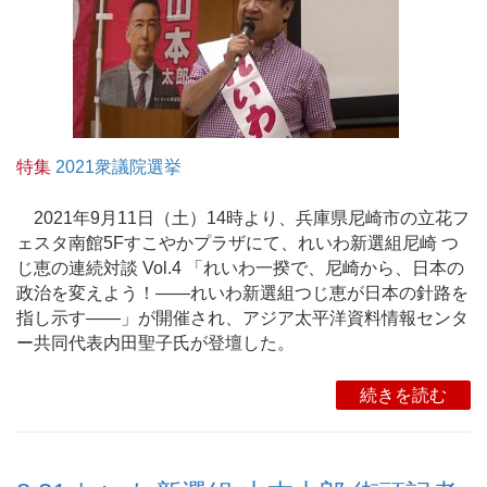
特集
2021衆議院選挙
2021年9月11日（土）14時より、兵庫県尼崎市の立花フ
ェスタ南館5Fすこやかプラザにて、れいわ新選組尼崎 つ
じ恵の連続対談 Vol.4 「れいわ一揆で、尼崎から、日本の
政治を変えよう！――れいわ新選組つじ恵が日本の針路を
指し示す――」が開催され、アジア太平洋資料情報センタ
ー共同代表内田聖子氏が登壇した。
続きを読む