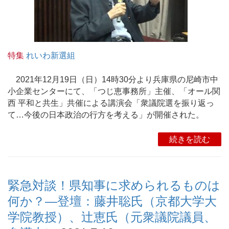
特集
れいわ新選組
2021年12月19日（日）14時30分より兵庫県の尼崎市中
小企業センターにて、「つじ恵事務所」主催、「オール関
西 平和と共生」共催による講演会「衆議院選を振り返っ
て…今後の日本政治の行方を考える」が開催された。
続きを読む
緊急対談！県知事に求められるものは
何か？―登壇：藤井聡氏（京都大学大
学院教授）、辻恵氏（元衆議院議員、