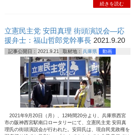
続きを読む
立憲民主党 安田真理 街頭演説会―応
援弁士：福山哲郎党幹事長
2021.9.20
記事公開日：
2021.9.21
取材地：
兵庫県
動画
2021年9月20日（月）、12時間20分より、兵庫県西宮
市の阪神西宮駅南口ロータリーにて、立憲民主党 安田真
理氏の街頭演説会が行われた。安田氏は、現自民党政権を