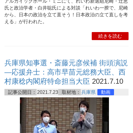
アルカイックホール・ミニにて、れいわ新選組尼崎・辻恵
氏と政治学者・白井聡氏による対談「れいわ一揆で、尼崎
から、日本の政治を立て直そう！日本政治の立て直しを考
える」が行われた。
続きを読む
兵庫県知事選・斎藤元彦候補 街頭演説
―応援弁士：高市早苗元総務大臣、西
村康稔内閣府特命担当大臣
2021.7.10
記事公開日：
2021.7.23
取材地：
兵庫県
動画