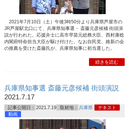
2021年7月10日（土）午後3時50分より兵庫県芦屋市の
JR芦屋駅北口にて、兵庫県知事選・ 斎藤元彦候補 街頭演
説が行われた。応援弁士に高市早苗元総務大臣、西村康稔
内閣府特命担当大臣が駆け付けた。なお自民党、維新の会
の推薦を受けた斎藤氏が、兵庫県知事に初当選した。
続きを読む
兵庫県知事選 斎藤元彦候補 街頭演説
2021.7.17
記事公開日：
2021.7.19
取材地：
兵庫県
テキスト
動画