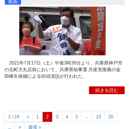
動画
2021年7月17日（土）午後3時30分より、兵庫県神戸市
の元町大丸店前において、兵庫県知事選 共産党推薦の金
田峰生候補による街頭演説が行われた。
続きを読む
2 / 24
«
1
2
3
4
5
...
10
20
...
»
最後 »