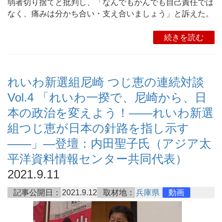
弱者切り捨てと批判し、「なんでもかんでも自己責任では
なく、痛みは分かち合い・支え合いましょう」と訴えた。
続きを読む
れいわ新選組尼崎 つじ恵の連続対談
Vol.4 「れいわ一揆で、尼崎から、日
本の政治を変えよう！――れいわ新選
組つじ恵が日本の針路を指し示す
――」―登壇：内田聖子氏（アジア太
平洋資料情報センター共同代表）
2021.9.11
記事公開日：
2021.9.12
取材地：
兵庫県
動画