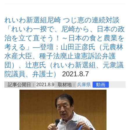
れいわ新選組尼崎 つじ恵の連続対談
「れいわ一揆で、尼崎から、日本の政
治を立て直そう！～日本の食と農業を
考える」―登壇：山田正彦氏（元農林
水産大臣、種子法廃止違憲訴訟弁護
団）、辻恵氏（れいわ新選組、元衆議
院議員、弁護士）
2021.8.7
記事公開日：
2021.8.9
取材地：
兵庫県
動画