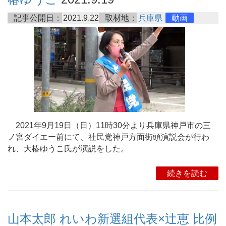
記事公開日：
2021.9.22
取材地：
兵庫県
動画
2021年9月19日（日）11時30分より兵庫県神戸市の三
ノ宮ダイエー前にて、社民党神戸方面街頭演説会が行わ
れ、大椿ゆうこ氏が演説をした。
続きを読む
山本太郎 れいわ新選組代表×辻恵 比例