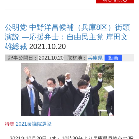
公明党 中野洋昌候補（兵庫8区）街頭
演説 ―応援弁士：自由民主党 岸田文
雄総裁
2021.10.20
記事公開日：
2021.10.20
取材地：
兵庫県
動画
特集
2021衆議院選挙
2021年10月20日（水）10時30分より兵庫県尼崎市のJR