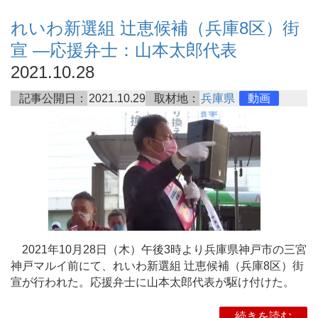
れいわ新選組 辻恵候補（兵庫8区）街
宣 ―応援弁士：山本太郎代表
2021.10.28
記事公開日：
2021.10.29
取材地：
兵庫県
動画
2021年10月28日（木）午後3時より兵庫県神戸市の三宮
神戸マルイ前にて、れいわ新選組 辻恵候補（兵庫8区）街
宣が行われた。応援弁士に山本太郎代表が駆け付けた。
続きを読む