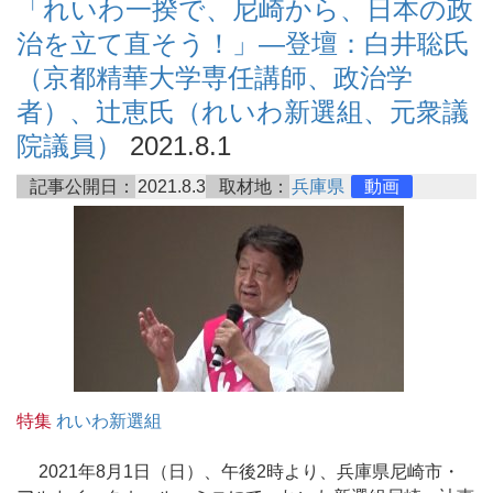
「れいわ一揆で、尼崎から、日本の政
治を立て直そう！」―登壇：白井聡氏
（京都精華大学専任講師、政治学
者）、辻恵氏（れいわ新選組、元衆議
院議員）
2021.8.1
記事公開日：
2021.8.3
取材地：
兵庫県
動画
特集
れいわ新選組
2021年8月1日（日）、午後2時より、兵庫県尼崎市・