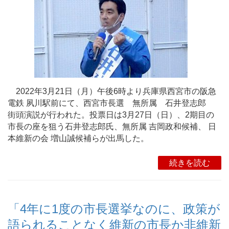
2022年3月21日（月）午後6時より兵庫県西宮市の阪急
電鉄 夙川駅前にて、西宮市長選 無所属 石井登志郎
街頭演説が行われた。投票日は3月27日（日）、2期目の
市長の座を狙う石井登志郎氏、無所属 吉岡政和候補、 日
本維新の会 増山誠候補らが出馬した。
続きを読む
「4年に1度の市長選挙なのに、政策が
語られることなく維新の市長か非維新