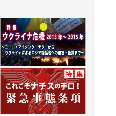
K.O. 様
Y.S. 様
Y.N. 様
y.m. 様
R.N. 様
J.M. 様
T.N. 様
Y.T. 様
T.K. 様
ASAKO TAKAESU 様
マシオン恵美香 様
平野智生 様
山本賢二 様
吉住俊昭 様
徳山匡 様
金 盛起 様
塩川 晃平 様
松本益美 様
井出 隆太 様