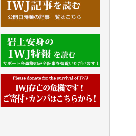
■■■■■■