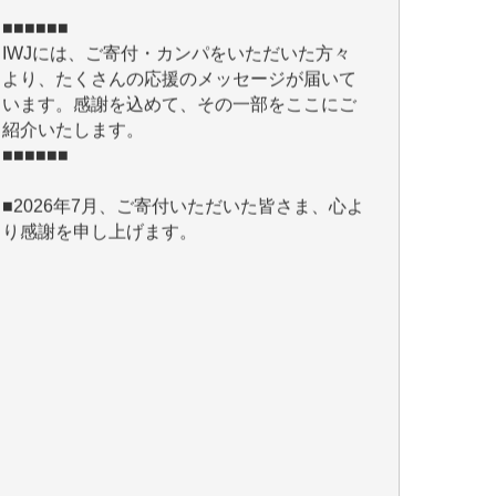
IWJには、ご寄付・カンパをいただいた方々
より、たくさんの応援のメッセージが届いて
います。感謝を込めて、その一部をここにご
紹介いたします。
■■■■■■
■2026年7月、ご寄付いただいた皆さま、心よ
り感謝を申し上げます。
Y.H. 様
Y.Y. 様
Y,M. 様
T.M. 様
マツモト ヤスアキ 様
マシオン 恵美香 様
岩井 祐子 様
吉村 隆子 様
新城 靖 様
青木 要 様
T.Y. 様