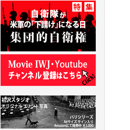
及川昭男 様
岩井祐子 様
藤田英之 様
藤岡比左志 様
井出 隆太 様
小池説夫 様
アオキカナメ 様
諸般の事情によりIWJ会費払えず今は非会員
です。市民側に立つ講演会にIWJのカメラマ
ンをよく拝見しております。コンテンツが失
われるのはあまりにもったいない。少しでも
お役立てください。（H.O.様）
今日、僅かですがカンパしました。（T.M.
様）
今日、僅かですがカンパしました。IWJの危
機を乗り切るには到底及ばない額ですが病気
の妻を抱えている私にとっては精一杯のカン