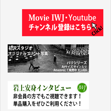
藤田英之 様
藤岡比左志 様
井出 隆太 様
小池説夫 様
アオキカナメ 様
諸般の事情によりIWJ会費払えず今は非会員です。市
民側に立つ講演会にIWJのカメラマンをよく拝見して
おります。コンテンツが失われるのはあまりにもった
いない。少しでもお役立てください。（H.O.様）
今日、僅かですがカンパしました。（T.M.様）
今日、僅かですがカンパしました。IWJの危機を乗り
切るには到底及ばない額ですが病気の妻を抱えている
私にとっては精一杯のカンパです。
かねてよりIWJが発してきた膨大な取材記事や解説記
事、そして各界の方々とのインタビューは大袈裟では
なく、極めて重要な知的財産だと思っています。
Windows7の頃はIWJの動画もRealPlayerで録画でき