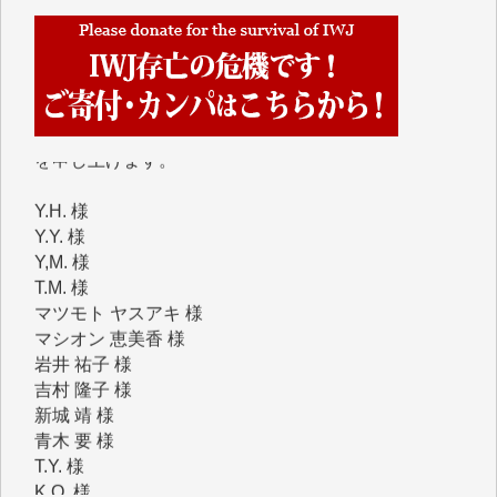
くさんの応援のメッセージが届いています。感謝を込
めて、その一部をここにご紹介いたします。
■■■■■■
■2026年7月、ご寄付いただいた皆さま、心より感謝
を申し上げます。
Y.H. 様
Y.Y. 様
Y,M. 様
T.M. 様
マツモト ヤスアキ 様
マシオン 恵美香 様
岩井 祐子 様
吉村 隆子 様
新城 靖 様
青木 要 様
T.Y. 様
K.O. 様
Y.S. 様