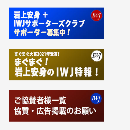
て、かなりの動画をDVDに焼きこんで保存していま
した。
しかし、それが出来なくなって以降はExcelなどを使
ってハイパーリンクを張り、重要と思われる記事にい
つでも簡単にアクセスできるようにして来ました。し
かし、それができるのもコンテンツがサーバーに保存
されているからこそのことであり、そのサーバーが使
えなくなってしまえば二度と視ることが出来なくなっ
てしまいます。
「何とかしなければ、何とかしてほしい。」と思いな
がらも前述した事情でどうにもならない自分の非力に
歯ぎしりするばかりです。（T.M.様）
いつもまともな報道、ありがとうございます。（新城
靖 様）